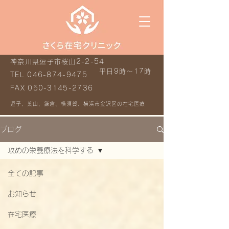
神奈川県逗子市桜山2-2-54
平日9時～17時
TEL
046-874-9475
FAX
050-3145-2736
逗子、葉山、鎌倉、横須賀、横浜市金沢区の在宅医療
ブログ
攻めの栄養療法を科学する
全ての記事
お知らせ
在宅医療