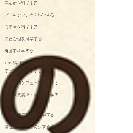
認知症を科学する
パーキンソン病を科学する
心不全を科学する
栄養管理を科学する
褥瘡を科学する
がん緩和ケア＋がん治療に関
する知識を科学する
がん緩和ケア医療を科学する
鬱滞性皮膚炎・潰瘍を科学す
る
失禁関連皮膚炎を科学する
慢性難治性疼痛に対する脊髄