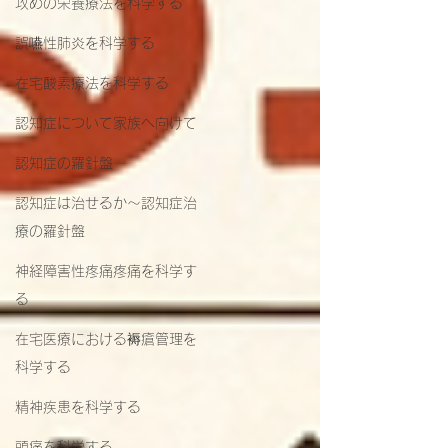
攻めの栄養療法を科学する
誤嚥性肺炎を科学する
在宅酸素療法を科学する
認知症について家族へ向けて
認知症の羅針盤
認知症は治せるか～認知症治
療の羅針盤
神経障害性疼痛疼痛を科学す
る
在宅医療における褥瘡管理を
科学する
精神疾患を科学する
頭痛を科学する