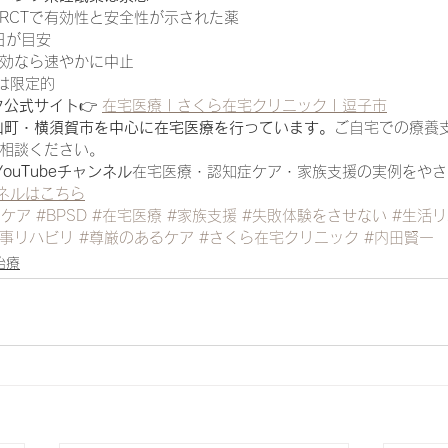
RCTで有効性と安全性が示された薬
/日が目安
効なら速やかに中止
果は限定的
ク公式サイト
👉 
在宅医療 | さくら在宅クリニック | 逗子市
山町・横須賀市を中心に在宅医療を行っています。
ご自宅での療養
相談ください。
ouTubeチャンネル
在宅医療・認知症ケア・家族支援の実例をやさ
ンネルはこちら
症ケア
#BPSD
#在宅医療
#家族支援
#失敗体験をさせない
#生活
家事リハビリ
#尊厳のあるケア
#さくら在宅クリニック
#内田賢一
治療