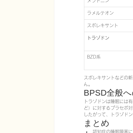
メラトニン
ラメルテオン
スボレキサント
トラゾドン
BZD系
スボレキサントなどの新
ん。
BPSD全般
トラゾドンは睡眠には有
ど）に対するプラセボ対
したがって、トラゾドン
まとめ
認知症の睡眠障害に