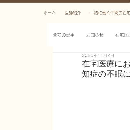
ホーム
医師紹介
一緒に働く仲間の在
全ての記事
お知らせ
在宅医
2025年11月2日
栄養管理を科学する
褥瘡を
在宅医療にお
知症の不眠
がん緩和ケア医療を科学する
慢性難治性疼痛に対する脊髄刺激
在宅医療におけるエコーを科学す