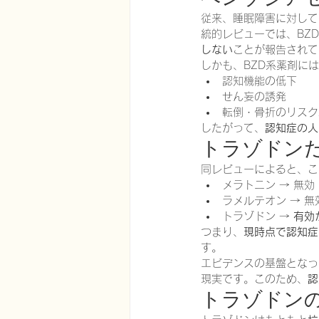
従来、睡眠障害に対して
統的レビューでは、BZ
しない
ことが報告されて
しかも、BZD系薬剤に
認知機能の低下
せん妄の誘発
転倒・骨折のリスク
したがって、
認知症の人
トラゾドン
同レビューによると、こ
メラトニン → 無効
ラメルテオン → 無
トラゾドン → 
有効
つまり、
現時点で認知症
す。
エビデンスの基盤となっ
現実です。このため、
認
トラゾドン