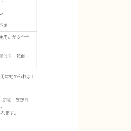
し
し
不足
使用だが安全性
能低下・転倒・
使用は勧められませ
奮・幻覚・妄想な
す。
られます。