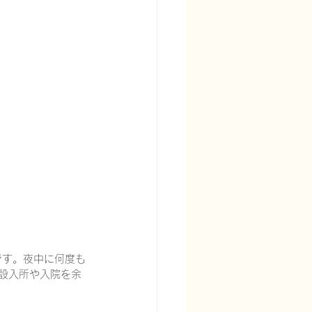
宅酸素療法を科学する
る
頭痛を科学する
です。夜中に何度も
施設入所や入院を余