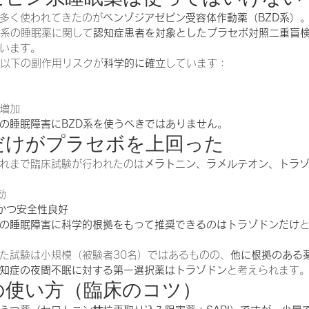
多く使われてきたのが
ベンゾジアゼピン受容体作動薬（BZD系）
D系の睡眠薬に関して
認知症患者を対象としたプラセボ対照二重盲検
います。
は以下の副作用リスクが
科学的に確立
しています：
増加
の睡眠障害にBZD系を使うべきではありません
。
だけがプラセボを上回った
れまで臨床試験が行われたのは
メラトニン、ラメルテオン、トラ
効
かつ安全性良好
の睡眠障害に科学的根拠をもって推奨できるのはトラゾドンだけ
た試験は小規模（被験者30名）ではあるものの、
他に根拠のある
知症の夜間不眠に対する第一選択薬はトラゾドン
と考えられます
の使い方（臨床のコツ）