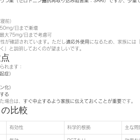
うつ薬（セロトニン拮抗再取り込み阻害薬：SARI）ですが、少量
就寝前）
0mg/日まで漸増
最大75mg/日まで考慮可
有効性が確認されています。ただし
適応外使用
になるため、家族には
く」と説明しておくのが望ましいです。
意点
られます：
起症）
ン化）
する
た場合は、
すぐ中止するよう家族に伝えておくことが重要
です。
との比較
有効性
科学的根拠
主な問