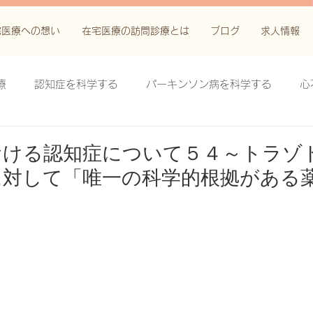
宅医療への想い
在宅医療の訪問診療とは
ブログ
求人情報
療
認知症を科学する
パーキンソン病を科学する
心
科学する
がん緩和ケア＋がん治療に関する知識を科学する
ける認知症について５４～トラゾド
に対して「唯一の科学的根拠がある
鬱滞性皮膚炎・潰瘍を科学する
失禁関連皮膚炎を科学する
療法を科学する
脊髄刺激療法を科学する
ハイドロリリ
る
創傷ケア(スキン テア、褥瘡、下肢潰瘍)を科学する