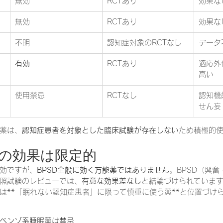
無効
RCTあり
効果な
無効
RCTあり
効果な
不明
認知症対象のRCTなし
データ
有効
RCTあり
適応外
高い
使用禁忌
RCTなし
認知機
せん妄
薬は、
認知症患者を対象とした臨床試験が存在しない
ため積極的
への効果は限定的
効ですが、
BPSD全般に効く万能薬ではありません
。BPSD（興
照試験のレビューでは、
有意な効果差なし
と結論づけられていま
は**「眠れない認知症患者」に限って慎重に使う薬**と位置づけ
ベンゾ系睡眠薬は禁忌