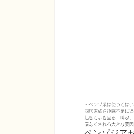
在宅医療における認知症治療
エビデンスに基づく健康情報
認知症について家族へ向けて
神経障害性疼痛疼痛を科学する
〜ベンゾ系は使ってはい
同居家族を睡眠不足に追
起きて歩き回る、叫ぶ、
儀なくされる大きな要因
ベンゾジア