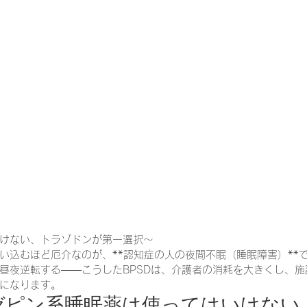
一緒に働く仲間の在宅医療への想い
在宅医療を科学する
攻めの栄養療法を科学する
誤嚥性肺炎を科学する
在
認知症の羅針盤
認知症は治せるか～認知症治療の羅針盤
在宅医療における褥瘡管理を科学する
精神疾患を科学す
けない、トラゾドンが第一選択〜
い込むほど厄介なのが、**認知症の人の夜間不眠（睡眠障害）**
昼夜逆転する——こうしたBPSDは、介護者の消耗を大きくし、
になります。
ゼピン系睡眠薬は使ってはいけない