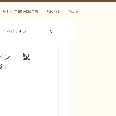
新しい仲間(医師)募集
お知らせ
More
不全を科学する
ン ― 認
薬」
ースを科学する