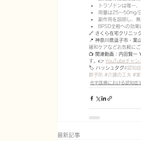
トラゾドンは唯一、
用量は25〜50mg
副作用を説明し、無
BPSD全般への効
🔗 
さくら在宅クリニッ
📍 
神奈川県逗子市・葉
緩和ケアなどお気軽にご
📺 
関連動画：内田賢一 Y
す。👉 
YouTubeチャ
🏷 
ハッシュタグ
#認知
群予防
#介護の工夫
#
在宅医療における認知症
最新記事