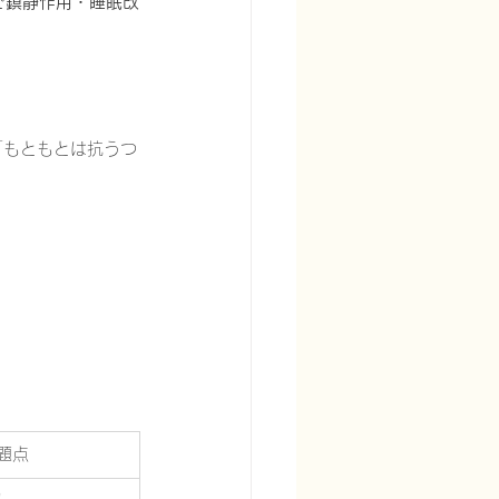
で鎮静作用・睡眠改
「もともとは抗うつ
題点