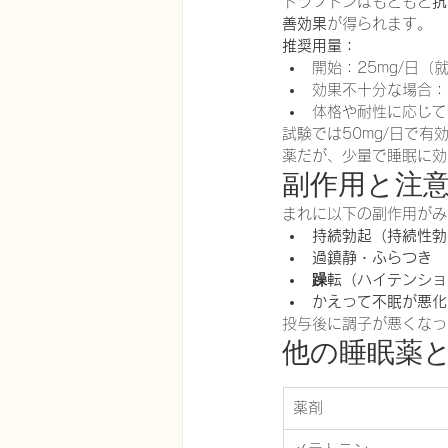
トラゾドンはもともと
抗
善効果
が得られます。
推奨用量：
開始：25mg/日（
効果不十分な場合：5
体格や耐性に応じて
試験では50mg/日で
薬だが、少量で睡眠に効
副作用と注
まれに以下の副作用がみ
持続勃起（持続性勃
過鎮静・ふらつき
躁転（ハイテンショ
かえって不眠が悪化
投与後に調子が悪くなっ
他の睡眠薬
薬剤