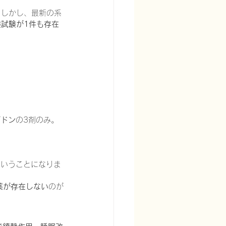
。しかし、最新の系
試験が1件も存在
ゾドン
の3剤のみ。
ということになりま
薬が存在しない
のが
。