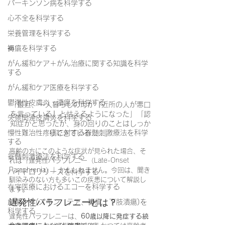
パーキンソン病を科学する
心不全を科学する
栄養管理を科学する
褥瘡を科学する
がん緩和ケア＋がん治療に関する知識を科学
する
がん緩和ケア医療を科学する
鬱滞性皮膚炎・潰瘍を科学する
「最近、一人暮らしの母が『近所の人が悪口
を言っている』と怯えるようになった」「認
失禁関連皮膚炎を科学する
知症かと思ったが、身の回りのことはしっか
慢性難治性疼痛に対する脊髄刺激療法を科学
りできている……」
する
高齢の方にこのような症状が見られた場合、そ
脊髄刺激療法を科学する
れは「遅発性パラフレニー（Late-Onset 
Paraphrenia）」かもしれません。今回は、聞き
ハイドロリリースを科学する
馴染みのない方も多いこの疾患について解説し
在宅医療におけるエコーを科学する
ます。
遅発性パラフレニーとは？
創傷ケア(スキン テア、褥瘡、下肢潰瘍)を
科学する
遅発性パラフレニーは、
60歳以降に発症する統