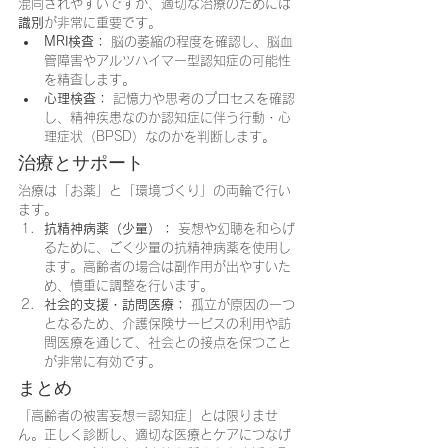
混同されやすいですが、適切な治療のためには
識別
が非常に重要です。
MRI検査：
 脳の萎縮の程度を確認し、脳血
管障害やアルツハイマー型認知症の可能性
を精査します。
心理検査：
 記憶力や思考のプロセスを確認
し、精神疾患なのか認知症に伴う行動・心
理症状（BPSD）なのかを判断します。
治療とサポート
治療は「お薬」と「環境づくり」の両輪で行い
ます。
抗精神病薬（少量）：
 妄想や幻聴を和らげ
るために、ごく少量の抗精神病薬を使用し
ます。高齢者の場合は副作用が出やすいた
め、慎重に調整を行います。
社会的支援・訪問医療：
 孤立が原因の一つ
となるため、介護保険サービスの利用や訪
問医療を通じて、社会との接点を保つこと
が非常に有効です。
まとめ
「高齢者の被害妄想＝認知症」とは限りませ
ん。正しく診断し、適切な医療とケアにつなげ