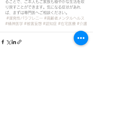
ることで、ご本人もご家族も穏やかな生活を取
り戻すことができます。気になる症状があれ
ば、まずは専門医へご相談ください。
#遅発性パラフレニー
#高齢者メンタルヘルス
#精神医学
#被害妄想
#認知症
#在宅医療
#介護
すべて表示
最新記事