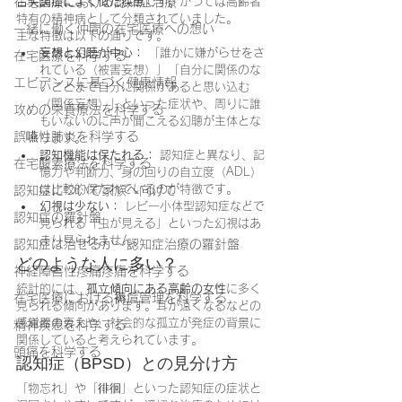
在宅医療における認知症治療
合失調症によく似た疾患
です。かつては高齢者
特有の精神病として分類されていました。
一緒に働く仲間の在宅医療への想い
主な特徴は以下の通りです。
妄想と幻聴が中心：
 「誰かに嫌がらせをさ
在宅医療を科学する
れている（被害妄想）」「自分に関係のな
エビデンスに基づく健康情報
いことまで自分に関係があると思い込む
（関係妄想）」といった症状や、周りに誰
攻めの栄養療法を科学する
もいないのに声が聞こえる幻聴が主体とな
誤嚥性肺炎を科学する
ります。
認知機能は保たれる：
 認知症と異なり、記
在宅酸素療法を科学する
憶力や判断力、身の回りの自立度（ADL）
は比較的保たれているのが特徴です。
認知症について家族へ向けて
幻視は少ない：
 レビー小体型認知症などで
認知症の羅針盤
見られる「虫が見える」といった幻視はあ
まり見られません。
認知症は治せるか～認知症治療の羅針盤
どのような人に多い？
神経障害性疼痛疼痛を科学する
統計的には、
孤立傾向にある高齢の女性
に多く
在宅医療における褥瘡管理を科学する
見られる傾向があります。耳が遠くなるなどの
感覚器の衰えや、社会的な孤立が発症の背景に
精神疾患を科学する
関係していると考えられています。
頭痛を科学する
認知症（BPSD）との見分け方
「物忘れ」や「徘徊」といった認知症の症状と