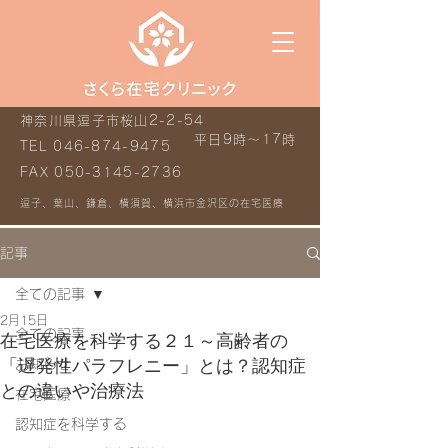
神奈川県逗子市桜山2-2-54
平日9時～17時
TEL
046-874-9475
FAX
050-3145-2736
逗子、葉山、鎌倉、横須賀、横浜市金沢区の在宅医療
記事
全ての記事
2月15日
全ての記事
在宅医療を科学する２１～高齢者の
「遅発性パラフレニー」とは？認知症
お知らせ
との違いや治療法
在宅医療
認知症を科学する