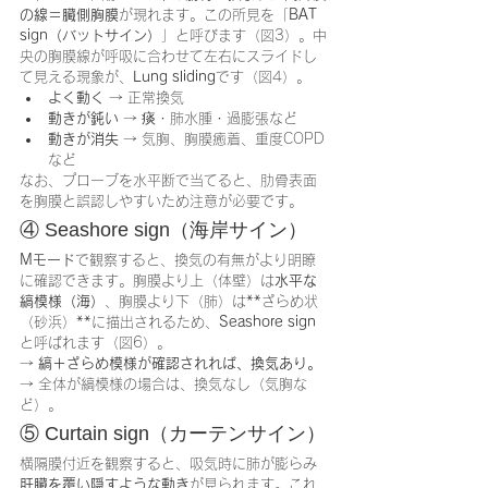
の線＝臓側胸膜
が現れます。この所見を「
BAT 
sign（バットサイン）
」と呼びます（図3）。中
央の胸膜線が呼吸に合わせて左右にスライドし
て見える現象が、
Lung sliding
です（図4）。
よく動く
 → 正常換気
動きが鈍い
 → 痰・肺水腫・過膨張など
動きが消失
 → 気胸、胸膜癒着、重度COPD
など
なお、プローブを水平断で当てると、肋骨表面
を胸膜と誤認しやすいため注意が必要です。
④ Seashore sign（海岸サイン）
Mモード
で観察すると、換気の有無がより明瞭
に確認できます。胸膜より上（体壁）は
水平な
縞模様（海）
、胸膜より下（肺）は**ざらめ状
（砂浜）**に描出されるため、
Seashore sign
と呼ばれます（図6）。
→ 
縞＋ざらめ模様が確認されれば、換気あり。
→ 全体が縞模様の場合は、換気なし（気胸な
ど）。
⑤ Curtain sign（カーテンサイン）
横隔膜付近を観察すると、吸気時に肺が膨らみ
肝臓を覆い隠すような動き
が見られます。これ