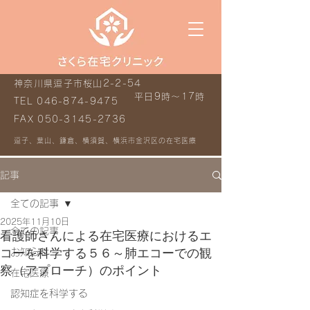
神奈川県逗子市桜山2-2-54
平日9時～17時
TEL
046-874-9475
FAX
050-3145-2736
逗子、葉山、鎌倉、横須賀、横浜市金沢区の在宅医療
記事
全ての記事
2025年11月10日
全ての記事
看護師さんによる在宅医療におけるエ
コーを科学する５６～肺エコーでの観
お知らせ
察（アプローチ）のポイント
在宅医療
認知症を科学する