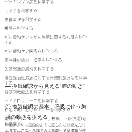
パーキンソン病を科学する
心不全を科学する
栄養管理を科学する
褥瘡を科学する
がん緩和ケア＋がん治療に関する知識を科学
する
がん緩和ケア医療を科学する
鬱滞性皮膚炎・潰瘍を科学する
失禁関連皮膚炎を科学する
慢性難治性疼痛に対する脊髄刺激療法を科学
する
― 換気確認から見える“肺の動き” 
脊髄刺激療法を科学する
―
ハイドロリリースを科学する
① 換気確認の基本：呼吸に伴う胸
在宅医療におけるエコーを科学する
膜の動きを捉える
創傷ケア(スキン テア、褥瘡、下肢潰瘍)を
科学する
呼吸時、肺は風船のように膨らんだり縮んだり
します。このとき肺の表面を覆う
臓側胸膜
が伸