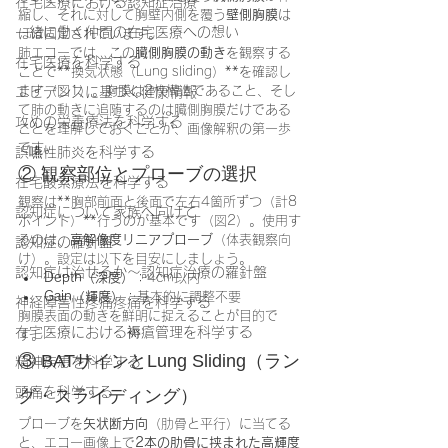
在宅医療における認知症治療
縮し、それに対して胸壁内側を覆う
壁側胸膜
は
一緒に働く仲間の在宅医療への想い
ほぼ固定されています。
肺エコーでは、この
臓側胸膜の動き
を観察する
在宅医療を科学する
ことで**換気状態（Lung sliding）**を確認し
ます（図1）。胸膜は2枚構造であること、そし
エビデンスに基づく健康情報
て肺の動きに追随するのは臓側胸膜だけである
攻めの栄養療法を科学する
ことを理解しておくことが、画像解釈の第一歩
です。
誤嚥性肺炎を科学する
② 観察部位とプローブの選択
在宅酸素療法を科学する
観察は**胸部前面と後面で左右4箇所ずつ（計8
認知症について家族へ向けて
ポイント）**行うのが基本です（図2）。使用す
るのは、
高解像度リニアプローブ
（体表観察向
認知症の羅針盤
け）。設定は以下を目安にしましょう。
認知症は治せるか～認知症治療の羅針盤
Depth（深度）
：4cm以内
Gain（輝度）
：基本的に調整不要
神経障害性疼痛疼痛を科学する
胸膜表面の動きを鮮明に捉えることが目的で
在宅医療における褥瘡管理を科学する
す。
③ BATサインとLung Sliding（ラン
精神疾患を科学する
頭痛を科学する
グ・スライディング）
プローブを
矢状断方向
（肋骨と平行）に当てる
と、エコー画像上で
2本の肋骨に挟まれた高輝度