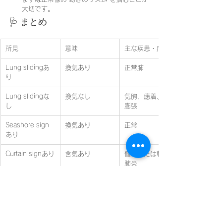
大切です。
🩺 まとめ
所見
意味
主な疾患・病態
Lung slidingあ
換気あり
正常肺
り
Lung slidingな
換気なし
気胸、癒着、過
し
膨張
Seashore sign
換気あり
正常
あり
Curtain signあり
含気あり
健常または軽度
肺炎
Bライン多数
含気低下
肺水腫・うっ血
🫀 ハッシュタグ