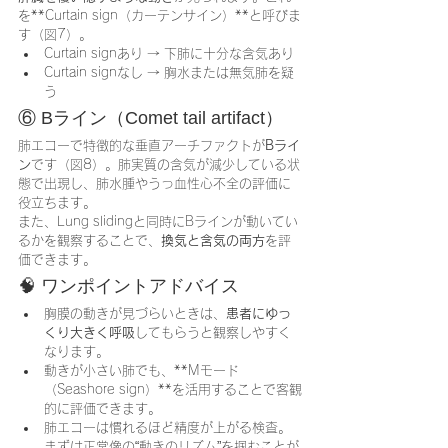
を**Curtain sign（カーテンサイン）**と呼びま
す（図7）。
Curtain signあり → 下肺に十分な含気あり
Curtain signなし → 胸水または無気肺を疑
う
⑥ Bライン（Comet tail artifact）
肺エコーで特徴的な垂直アーチファクトが
Bライ
ン
です（図8）。肺実質の含気が減少している状
態で出現し、肺水腫やうっ血性心不全の評価に
役立ちます。
また、Lung slidingと同時にBラインが動いてい
るかを観察することで、
換気と含気の両方
を評
価できます。
🧠 ワンポイントアドバイス
胸膜の動きが見づらいときは、
患者にゆっ
くり大きく呼吸
してもらうと観察しやすく
なります。
動きが小さい肺でも、**Mモード
（Seashore sign）**を活用することで客観
的に評価できます。
肺エコーは慣れるほど精度が上がる検査。
まずは正常像の“動きのリズム”を掴むことが