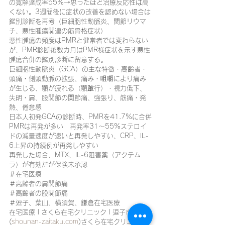
の寛解達成率55%→思ったほど治療反応性は高
くない。3週間後に症状の改善を認めない場合は
鑑別診断を再考（巨細胞性動脈炎、関節リウマ
チ、悪性腫瘍関連の筋骨格症状）
悪性腫瘍の頻度はPMRと健常者では変わらない
が、PMR診断後数カ月はPMR様症状を示す悪性
腫瘍合併の鑑別診断に留意する。
巨細胞性動脈炎（GCA）の主な特徴・高齢者・
頭痛・側頭動脈の拡張、痛み・咀嚼により痛み
が生じる、顎が疲れる（顎跛行）・視力低下、
失明・肩、股関節の関節痛、強張り、筋痛・発
熱、倦怠感
日本人初発GCAの診断時、PMRを41.7%に合併
PMRは再発が多い　再発率31〜55%ステロイ
ドの減量速度が速いと再発しやすい、CRP、IL-
6上昇の持続例が再発しやすい
再発した場合、MTX、IL-6阻害薬（アクテム
ラ）が有効だが保険未承認
＃在宅医療
＃高齢者の肩関節痛
＃高齢者の股関節痛
＃逗子、葉山、横須賀、鎌倉在宅医療
在宅医療 | さくら在宅クリニック | 逗子市 
(
shounan-zaitaku.com
)さくら在宅クリニック