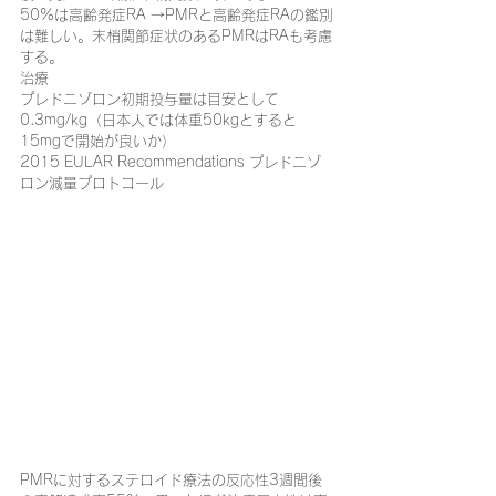
50%は高齢発症RA →PMRと高齢発症RAの鑑別
は難しい。末梢関節症状のあるPMRはRAも考慮
する。
治療
プレドニゾロン初期投与量は目安として
0.3mg/kg（日本人では体重50kgとすると
15mgで開始が良いか）
2015 EULAR Recommendations プレドニゾ
ロン減量プロトコール
PMRに対するステロイド療法の反応性3週間後