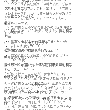
パーキンソン病を科学する
「リウマチ性多発筋痛症の診断と治療　杉原 毅
心不全を科学する
彦先生　聖マリアンナ医科大学リウマチ膠原病
アレルギー内科」という教育研修講演がありま
栄養管理を科学する
したので、忘備録としてまとめてみました。
診断
褥瘡を科学する
PMRは肩関節と股関節の関節外の炎症を特徴と
がん緩和ケア＋がん治療に関する知識を科学
する関節疾患
する
疫学
通常50歳以上、平均発症年齢70-75歳
がん緩和ケア医療を科学する
女性の頻度は50-70%
鬱滞性皮膚炎・潰瘍を科学する
20%前後で巨細胞性動脈炎を合併
肩関節病変は必須で、股関節病変は50-
失禁関連皮膚炎を科学する
70%程度
慢性難治性疼痛に対する脊髄刺激療法を科学
肩、股関節以外に末梢関節症状を認めるケ
する
ースが20-40%
PMRに診断基準はないが、参考となるのは、
脊髄刺激療法を科学する
2012 欧州リウマチ学会暫定分類基準 必須項目 
1. 両肩の関節症状があること 2. 血液検査で炎
ハイドロリリースを科学する
症反応が認められること 3. 年齢50歳以上　 分
在宅医療におけるエコーを科学する
類項目 1. 45分をこえる朝のこわばり（2点） 
2. 臀部痛あるいは股関節の可動域制限（1点） 
創傷ケア(スキン テア、褥瘡、下肢潰瘍)を
3. リウマトイド因子陰性、抗CCP抗体陰性（2
科学する
点） 4.　肩関節、股関節以外の関節病変を伴わ