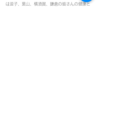
は逗子、葉山、横須賀、鎌倉の皆さんの健康と
安心に寄与して参ります
在宅医療
すべて表示
最新記事