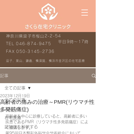
神奈川県逗子市桜山2-2-54
平日9時～17時
TEL
046-874-9475
FAX
050-3145-2736
逗子、葉山、鎌倉、横須賀、横浜市金沢区の在宅医療
記事
全ての記事
2023年12月19日
全ての記事
高齢者の痛みの治療～PMR(リウマチ性
多発筋痛症)
お知らせ
高齢者を中心に診療していると、高齢者に多い
在宅医療
疾患であるPMR（リウマチ性多発筋痛症）によ
認知症を科学する
く遭遇します。
第95回日本整形外科学会学術総会において、