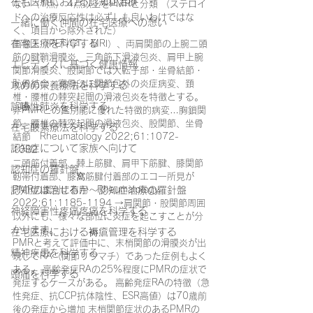
在宅医療における認知症治療
ない（1点） 4点以上をPMRと分類 （ステロイ
ドへの治療反応性は必ずしも良いわけではな
一緒に働く仲間の在宅医療への想い
く、項目から除外された）
在宅医療を科学する
画像上（PET/CT、MRI）、両肩関節の上腕二頭
筋の腱鞘滑膜炎、三角筋下滑液包炎、肩甲上腕
エビデンスに基づく健康情報
関節滑膜炎、股関節では大転子部・坐骨結節・
恥骨結合・寛骨臼に関節包外の炎症病変、頚
攻めの栄養療法を科学する
椎・腰椎の棘突起間の滑液包炎を特徴とする。
誤嚥性肺炎を科学する
非PMRとの鑑別能に優れた特徴的病変…胸鎖関
節、腰椎の棘突起間の滑液包炎、股関節、坐骨
在宅酸素療法を科学する
結節　Rheumatology 2022;61:1072-
認知症について家族へ向けて
1082　
二頭筋付着部、棘上筋腱、肩甲下筋腱、膝関節
認知症の羅針盤
靭帯付着部、膝窩筋腱付着部のエコー所見が
認知症は治せるか～認知症治療の羅針盤
PMRの鑑別に有用　Rheumatology 
2022;61:1185-1194 →肩関節・股関節周囲
神経障害性疼痛疼痛を科学する
以外にも、様々な部位に炎症を起こすことが分
かります。
在宅医療における褥瘡管理を科学する
PMRと考えて評価中に、末梢関節の滑膜炎が出
精神疾患を科学する
現してRA（関節リウマチ）であった症例もよく
ある。 高齢発症RAの25%程度にPMRの症状で
頭痛を科学する
発症するケースがある。 高齢発症RAの特徴（急
性発症、抗CCP抗体陰性、ESR高値）は70歳前
後の発症から増加 末梢関節症状のあるPMRの