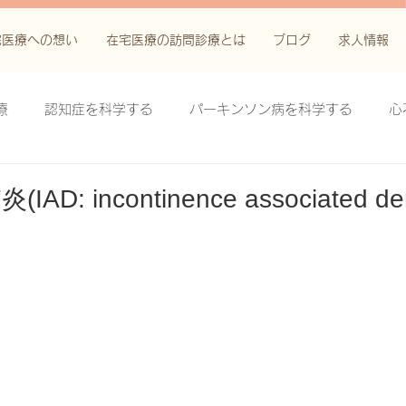
宅医療への想い
在宅医療の訪問診療とは
ブログ
求人情報
療
認知症を科学する
パーキンソン病を科学する
心
科学する
がん緩和ケア＋がん治療に関する知識を科学する
D: incontinence associated der
鬱滞性皮膚炎・潰瘍を科学する
失禁関連皮膚炎を科学する
療法を科学する
脊髄刺激療法を科学する
ハイドロリリ
る
創傷ケア(スキン テア、褥瘡、下肢潰瘍)を科学する