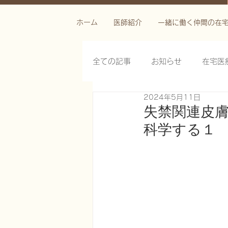
ホーム
医師紹介
一緒に働く仲間の在
全ての記事
お知らせ
在宅医
2024年5月11日
栄養管理を科学する
褥瘡を
失禁関連皮膚炎(IA
科学する１
がん緩和ケア医療を科学する
慢性難治性疼痛に対する脊髄刺激
在宅医療におけるエコーを科学す