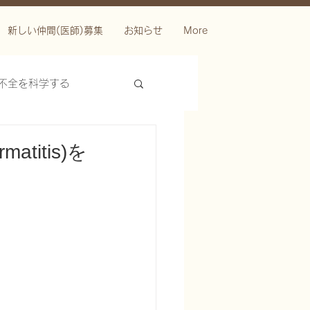
新しい仲間(医師)募集
お知らせ
More
不全を科学する
matitis)を
ースを科学する