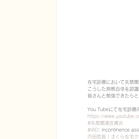
在宅医療における認知症治療
エビデンスに基づく健康情報
認知症について家族へ向けて
在宅診療において失禁関
こうした病態自体を認識
皆さんと勉強できたらと
神経障害性疼痛疼痛を科学する
You Tubeにて在宅
https://www.youtube
#失禁関連皮膚炎
#IAD
: incontinence ass
内田院長 | さくら在宅ク