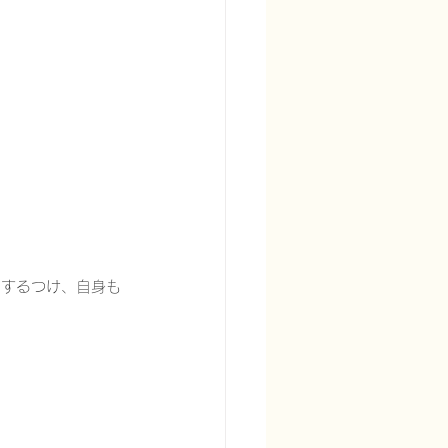
宅酸素療法を科学する
にするつけ、自身も
る
頭痛を科学する