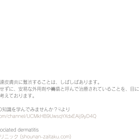
一緒に働く仲間の在宅医療への想い
在宅医療を科学する
攻めの栄養療法を科学する
誤嚥性肺炎を科学する
在
認知症の羅針盤
認知症は治せるか～認知症治療の羅針盤
連皮膚炎に難渋することは、しばしばあります。
せずに、安易な外用剤や褥瘡と呼んで治療されていることを、目
考えております。
在宅医療における褥瘡管理を科学する
精神疾患を科学す
診療の知識を学んでみませんか？☟より
.com/channel/UCMkHB9UwsqYXdxEAij9yD4Q
ociated dermatitis
リニック (
shounan-zaitaku.com
)