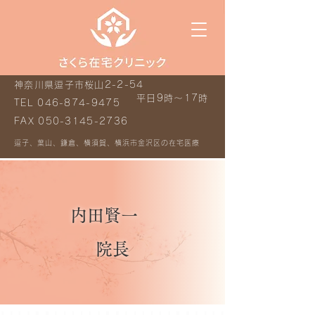
神奈川県逗子市桜山2-2-54
平日9時～17時
TEL
046-874-9475
FAX
050-3145-2736
逗子、葉山、鎌倉、横須賀、横浜市金沢区の在宅医療
内田賢一
院長