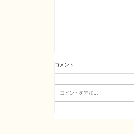
コメント
コメントを追加…
がん緩和ケア＋在宅医療医に
必要ながん治療に関する知識
を科学する １００