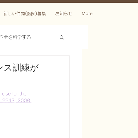
新しい仲間(医師)募集
お知らせ
More
不全を科学する
ンス訓練が
cise for the 
34-2243, 2008.
ースを科学する