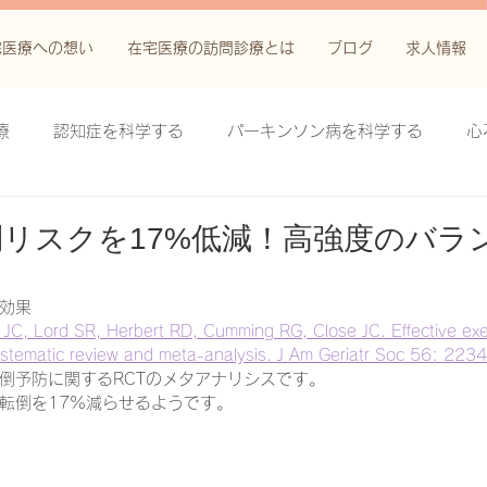
宅医療への想い
在宅医療の訪問診療とは
ブログ
求人情報
療
認知症を科学する
パーキンソン病を科学する
心
科学する
がん緩和ケア＋がん治療に関する知識を科学する
リスクを17%低減！高強度のバラ
鬱滞性皮膚炎・潰瘍を科学する
失禁関連皮膚炎を科学する
効果
 JC, Lord SR, Herbert RD, Cumming RG, Close JC. Effective exer
 systematic review and meta-analysis. J Am Geriatr Soc 56: 22
倒予防に関するRCTのメタアナリシスです。
療法を科学する
脊髄刺激療法を科学する
ハイドロリリ
転倒を17%減らせるようです。
る
創傷ケア(スキン テア、褥瘡、下肢潰瘍)を科学する