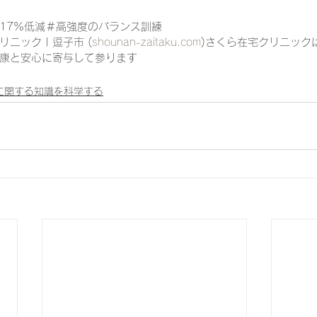
17%低減＃高強度のバランス訓練
ニック | 逗子市 (
shounan-zaitaku.com
)さくら在宅クリニック
康と安心に寄与して参ります
に関する知識を科学する