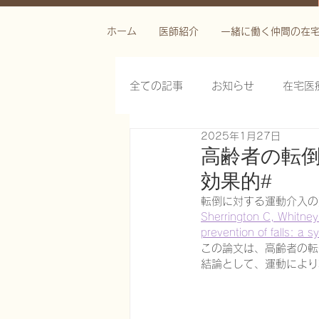
ホーム
医師紹介
一緒に働く仲間の在
全ての記事
お知らせ
在宅医
2025年1月27日
栄養管理を科学する
褥瘡を
高齢者の転倒
効果的#
がん緩和ケア医療を科学する
転倒に対する運動介入の
Sherrington C, Whitney
prevention of falls: a
この論文は、高齢者の転
慢性難治性疼痛に対する脊髄刺激
結論として、運動により
在宅医療におけるエコーを科学す