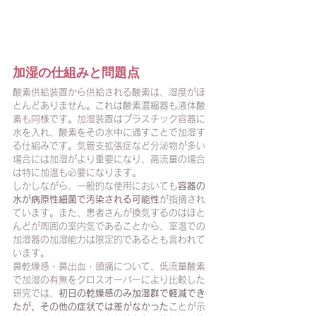
3
加湿装置と加湿方法
加湿の仕組みと問題点
酸素供給装置から供給される酸素は、湿度がほ
とんどありません。これは酸素濃縮器も液体酸
素も同様です。加湿装置はプラスチック容器に
水を入れ、酸素をその水中に通すことで加湿す
る仕組みです。気管支拡張症など分泌物が多い
場合には加湿がより重要になり、高流量の場合
は特に加温も必要になります。
しかしながら、一般的な使用においても
容器の
水が病原性細菌で汚染される可能性
が指摘され
ています。また、患者さんが換気するのはほと
んどが周囲の室内気であることから、室温での
加湿器の加湿能力は限定的であるとも言われて
います。
鼻乾燥感・鼻出血・頭痛について、低流量酸素
で加湿の有無をクロスオーバーにより比較した
研究では、
初日の乾燥感のみ加湿群で軽減でき
たが、その他の症状では差がなかった
ことが示