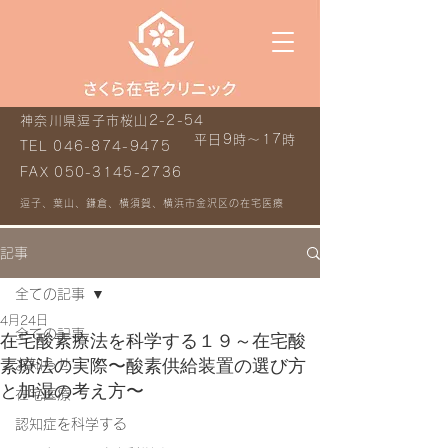
神奈川県逗子市桜山2-2-54
平日9時～17時
TEL
046-874-9475
FAX
050-3145-2736
逗子、葉山、鎌倉、横須賀、横浜市金沢区の在宅医療
記事
全ての記事
4月24日
全ての記事
在宅酸素療法を科学する１９～在宅酸
素療法の実際〜酸素供給装置の選び方
お知らせ
と加湿の考え方〜
在宅医療
認知症を科学する