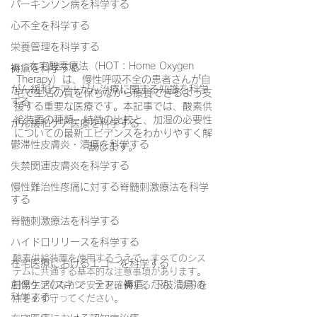
パーキンソン病を科学する
心不全を科学する
栄養管理を科学する
在宅酸素療法（HOT：Home Oxygen 
褥瘡を科学する
Therapy）は、慢性呼吸不全の患者さんが自
がん緩和ケア＋がん治療に関する知識を科学
宅で生活の質を保ちながら療養できるよう支
する
援する重要な医療です。本記事では、酸素供
給装置の種類・特徴の比較と、加湿の必要性
がん緩和ケア医療を科学する
についての最新エビデンスをわかりやすく解
鬱滞性皮膚炎・潰瘍を科学する
説します。
失禁関連皮膚炎を科学する
1
在宅酸素療法における共通の注意
慢性難治性疼痛に対する脊髄刺激療法を科学
する
点
脊髄刺激療法を科学する
ハイドロリリースを科学する
酸素供給装置を使用するうえで、すべてのシス
在宅医療におけるエコーを科学する
テムに共通する基本的な注意事項があります。
創傷ケア(スキン テア、褥瘡、下肢潰瘍)を
日常生活のなかで安全を確保するため、以下の
科学する
点を必ず守ってください。