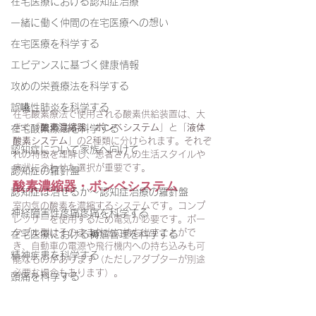
在宅医療における認知症治療
一緒に働く仲間の在宅医療への想い
在宅医療を科学する
エビデンスに基づく健康情報
攻めの栄養療法を科学する
誤嚥性肺炎を科学する
在宅酸素療法で使用される酸素供給装置は、大
きく「
酸素濃縮器・ボンベシステム
」と「
液体
在宅酸素療法を科学する
酸素システム
」の2種類に分けられます。それぞ
認知症について家族へ向けて
れの特徴を理解し、患者さんの生活スタイルや
病状に合わせた選択が重要です。
認知症の羅針盤
酸素濃縮器・ボンベシステム
認知症は治せるか～認知症治療の羅針盤
室内気の酸素を濃縮するシステムです。コンプ
神経障害性疼痛疼痛を科学する
レッサーを使用するため電気が必要です。ポー
タブル型はそのまま外出に持ち出すことがで
在宅医療における褥瘡管理を科学する
き、自動車の電源や飛行機内への持ち込みも可
精神疾患を科学する
能なものがあります（ただしアダプターが別途
必要な場合もあります）。
頭痛を科学する