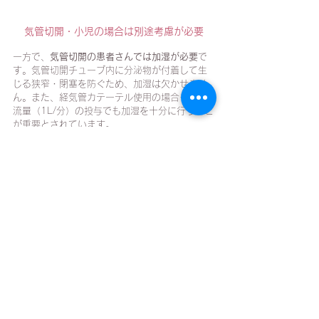
気管切開・小児の場合は別途考慮が必要
一方で、
気管切開の患者さんでは加湿が必要
で
す。気管切開チューブ内に分泌物が付着して生
じる狭窄・閉塞を防ぐため、加湿は欠かせませ
ん。また、経気管カテーテル使用の場合も、低
流量（1L/分）の投与でも加湿を十分に行うこと
が重要とされています。
小児においては
、加湿をしなくて良いという根
拠がないため、基本的に加湿を行うことを考慮
しつつ、症例によって判断していく必要があり
ます。