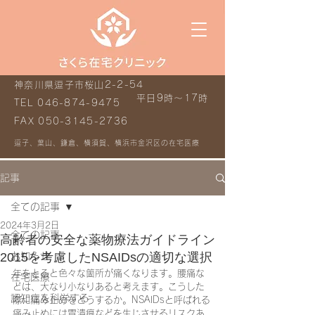
神奈川県逗子市桜山2-2-54
平日9時～17時
TEL
046-874-9475
FAX
050-3145-2736
逗子、葉山、鎌倉、横須賀、横浜市金沢区の在宅医療
記事
全ての記事
2024年3月2日
全ての記事
高齢者の安全な薬物療法ガイドライン
2015を考慮したNSAIDsの適切な選択
お知らせ
年をとると色々な箇所が痛くなります。腰痛な
在宅医療
どは、大なり小なりあると考えます。こうした
認知症を科学する
際に痛み止めをどうするか。NSAIDsと呼ばれる
痛み止めには胃潰瘍などを生じさせるリスクあ