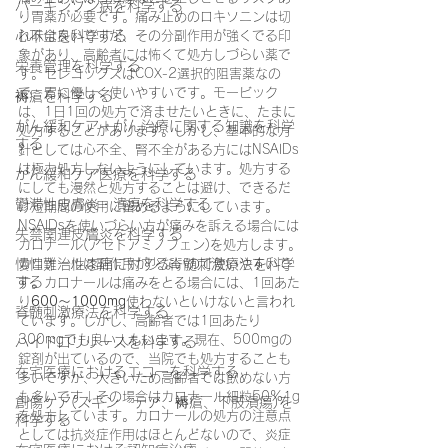
パーキンソン病を科学する
り胃薬が必要です。痛み止めのロキソニンは切
心不全を科学する
れ味は良いですが、その分副作用が強くでる印
象があり、高齢者には怖くて処方しづらい薬で
栄養管理を科学する
す。セレコックスはCOX-2選択的阻害薬なの
で、胃に優しく使いやすいです。モービック
褥瘡を科学する
は、1日1回の処方で済ませたいときに、たまに
がん緩和ケア＋がん治療に関する知識を科学
処方することがあります。しかし、基本的な方
する
針としては心不全、腎不全がある方にはNSAIDs
は極力処方しないようにしています。処方する
がん緩和ケア医療を科学する
にしても漫然と処方することは避け、できるだ
鬱滞性皮膚炎・潰瘍を科学する
け短期間の使用に留めるようにしています。
NSAIDsを使いづらい方が痛みを訴える場合には
失禁関連皮膚炎を科学する
カロナール(アセトアミノフェン)を処方します。
慢性難治性疼痛に対する脊髄刺激療法を科学
カロナールは副作用が少ないので使いやすいで
する
す。カロナールは痛みをとる場合には、1回あた
り
600～1000mg
使わないといけないと言われ
脊髄刺激療法を科学する
ています。しかし、高齢者では1回あたり
300mgでも良い人もいます。現在、500mgの
ハイドロリリースを科学する
錠剤が出ているので、当院でも処方することも
在宅医療におけるエコーを科学する
多いですが、大きいため高齢者では飲めない方
も多いです↓その場合はカロナール細粒50%1g
創傷ケア(スキン テア、褥瘡、下肢潰瘍)を
を処方しています。カロナールの処方の注意点
科学する
としては抗炎症作用はほとんどないので、炎症