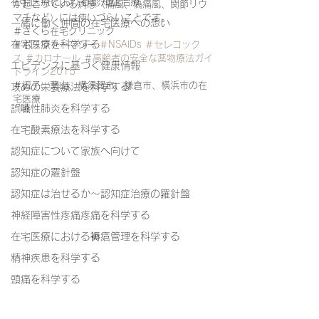
在宅医療における認知症治療
が起こっている病態（痛風、偽痛風、関節リウ
マチなど）には使いづらいことです。
一緒に働く仲間の在宅医療への想い
＃さくら在宅クリニック
在宅医療を科学する
＃ポリファーマシー 
＃NSAIDs
＃セレコック
ス
＃カロナール
＃高齢者の安全な薬物療法ガイ
エビデンスに基づく健康情報
ドライン2015
＃逗子、葉山、横須賀市、鎌倉市、横浜市の在
攻めの栄養療法を科学する
宅医療
誤嚥性肺炎を科学する
在宅酸素療法を科学する
認知症について家族へ向けて
認知症の羅針盤
認知症は治せるか～認知症治療の羅針盤
神経障害性疼痛疼痛を科学する
在宅医療における褥瘡管理を科学する
精神疾患を科学する
頭痛を科学する