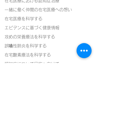
在宅医療における認知症治療
一緒に働く仲間の在宅医療への想い
在宅医療を科学する
エビデンスに基づく健康情報
攻めの栄養療法を科学する
誤嚥性肺炎を科学する
在宅酸素療法を科学する
認知症について家族へ向けて
認知症の羅針盤
認知症は治せるか～認知症治療の羅針盤
神経障害性疼痛疼痛を科学する
在宅医療における褥瘡管理を科学する
精神疾患を科学する
コメント
頭痛を科学する
頭痛を科学する
コメントを追加…
頭痛を科学する１５～片