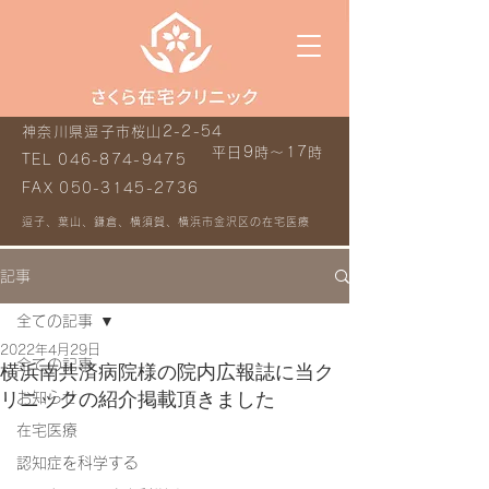
神奈川県逗子市桜山2-2-54
平日9時～17時
TEL
046-874-9475
FAX
050-3145-2736
逗子、葉山、鎌倉、横須賀、横浜市金沢区の在宅医療
記事
全ての記事
2022年4月29日
全ての記事
横浜南共済病院様の院内広報誌に当ク
リニックの紹介掲載頂きました
お知らせ
在宅医療
認知症を科学する