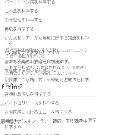
パーキンソン病を科学する
心不全を科学する
栄養管理を科学する
褥瘡を科学する
がん緩和ケア＋がん治療に関する知識を科学
する
横浜南共済病院様の院内広報誌に当クリニック
がん緩和ケア医療を科学する
の紹介掲載頂きました。
鬱滞性皮膚炎・潰瘍を科学する
とても、素敵な仕上がりに感謝です。
これからも皆さんに信頼されるよう、発展途上
失禁関連皮膚炎を科学する
の身として少しずつ成長してまいります。
慢性難治性疼痛に対する脊髄刺激療法を科学
する
脊髄刺激療法を科学する
ハイドロリリースを科学する
在宅医療におけるエコーを科学する
すべて表示
最新記事
創傷ケア(スキン テア、褥瘡、下肢潰瘍)を
科学する