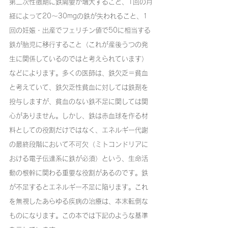
第二次性徴期に鉄需要が増大すること、1回の月
経によって20～30mgの鉄が失われること、1
回の妊娠・出産でフェリチン値で50に相当する
鉄が胎児に移行すること（これが産後うつの発
生に関係しているのではと考えられています）
などによります。多くの医師は、鉄欠乏＝貧血
と考えていて、鉄欠乏性貧血に対しては鉄剤を
投与しますが、貧血のない鉄不足に関しては関
心がありません。しかし、鉄は赤血球を作る材
料としての役割だけではなく、エネルギー代謝
の最終段階において不可欠（ミトコンドリアに
おける電子伝達系に鉄が必須）という、生命活
動の根幹に関わる重要な役割があるのです。鉄
が不足するとエネルギー不足に陥ります。これ
を無視したあらゆる疾病の治療は、本末転倒な
ものになります。この本では下記のような基準