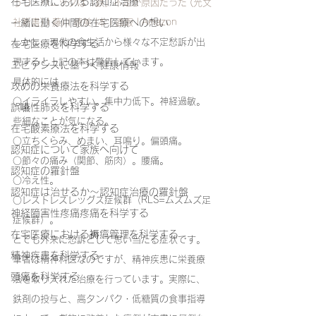
在宅医療における認知症治療
うつ・パニックは「鉄」不足が原因だった (光文
一緒に働く仲間の在宅医療への想い
社新書) | 藤川 徳美 |本 | 通販 | Amazon
しかし、現代の食生活から様々な不定愁訴が出
在宅医療を科学する
現すると上記の本は警告しています。
エビデンスに基づく健康情報
具体的には
攻めの栄養療法を科学する
○イライラしやすい。集中力低下。神経過敏。
誤嚥性肺炎を科学する
些細なことが気になる。
在宅酸素療法を科学する
○立ちくらみ、めまい、耳鳴り。偏頭痛。
認知症について家族へ向けて
○節々の痛み（関節、筋肉）。腰痛。
認知症の羅針盤
○冷え性。
認知症は治せるか～認知症治療の羅針盤
○レストレスレッグス症候群（RLS=ムズムズ足
神経障害性疼痛疼痛を科学する
症候群）。
在宅医療における褥瘡管理を科学する
とても外来に愁訴として思い当たる症状です。
精神疾患を科学する
筆者は精神科医なのですが、精神疾患に栄養療
頭痛を科学する
法を取り入れた治療を行っています。実際に、
鉄剤の投与と、高タンパク・低糖質の食事指導