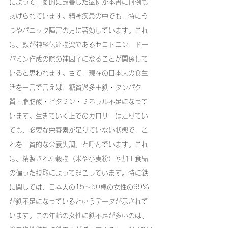
によって、劇的に改善した症例が本書に何例も
あげられています。精神疾患の中でも、特にう
つやパニック障害の方に著効しています。これ
は、鉄が神経伝達物資であるセロトニン、ドー
パミン作成の際の補因子になることが関係して
いると思われます。さて、現在の日本人の食生
活を一言で言えば、糖質過多＋鉄・タンパク
質・脂肪酸・ビタミン・ミネラル不足になって
います。生きていく上でのカロリーは足りてい
ても、必要な栄養素が足りていない状態で、こ
れを「質的な栄養失調」と呼んでいます。これ
は、精製された穀物（米や小麦粉）や加工食品
の偏った摂取によって起こっています。特に鉄
に関しては、日本人の15～50歳の女性の99%
が鉄不足になっているというデータが示されて
います。この年齢の女性に鉄不足が多いのは、