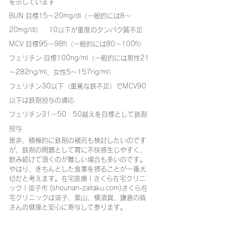
を示しています
BUN 目標15～20mg/dl（一般的には8～
20mg/dl）　10以下が重度のタンパク質不足
MCV 目標95～98fl（一般的には80～100fl）
フェリチン 目標100ng/ml（一般的には男性21
～282ng/ml、女性5～157ng/ml）
フェリチン30以下（重篤な鉄不足）でMCV90
以下は鉄剤投与の適応
フェリチン31～50　50越えを目標として鉄剤
投与
是非、積極的に鉄剤の補充も検討したいのです
が、鉄剤の問題として胃に不快感生じやすく、
飲み続けて頂くのが難しい場合も多いのです。
やはり、きちんとした食事を摂ることが一番大
切だと考えます。在宅医療 | さくら在宅クリニ
ック | 逗子市 (shounan-zaitaku.com)さくら在
宅クリニックは逗子、葉山、横須賀、鎌倉の皆
さんの健康と安心に寄与して参ります。