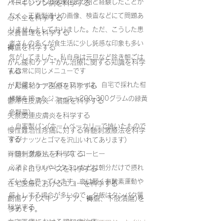
不良というものを現在まで殆ど経験したことが
パーキンソン病を科学する
なく、正直型通りの画像、検査などにて問題あ
心不全を科学する
りませんとしておりました。ただ、こうした患
栄養管理を科学する
者さんの多くが食生活に少し鈍感な印象も多い
褥瘡を科学する
気がしてました。私自身は元旦など除き朝ごは
がん緩和ケア＋がん治療に関する知識を科学
する
んは常に同じメニューです
・野菜ジュース(バッファーは、自宅で採れた柑
がん緩和ケア医療を科学する
橘類を搾ったジュース＋200-300グラムの緑黄
鬱滞性皮膚炎・潰瘍を科学する
色野菜)
失禁関連皮膚炎を科学する
・自家製パン(ホームベーカリーで焼いたもので
慢性難治性疼痛に対する脊髄刺激療法を科学
する
すがナッツとゴマを沢山いれてあります)
脊髄刺激療法を科学する
・ヨーグルト、チーズ、コーヒー
必須ミネラルやビタミンなどは朝分だけで摂れ
ハイドロリリースを科学する
ていると思っています。夜は軽く有酸素運動や
在宅医療におけるエコーを科学する
筋トレする場合が多いので、夕飯はタンパク質
創傷ケア(スキン テア、褥瘡、下肢潰瘍)を
科学する
多めです。