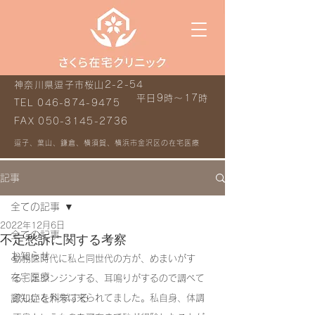
神奈川県逗子市桜山2-2-54
平日9時～17時
TEL
046-874-9475
FAX
050-3145-2736
逗子、葉山、鎌倉、横須賀、横浜市金沢区の在宅医療
記事
全ての記事
2022年12月6日
全ての記事
不定愁訴に関する考察
お知らせ
勤務医時代に私と同世代の方が、めまいがす
在宅医療
る、足ジンジンする、耳鳴りがするので調べて
認知症を科学する
欲しいと外来に来られてました。私自身、体調