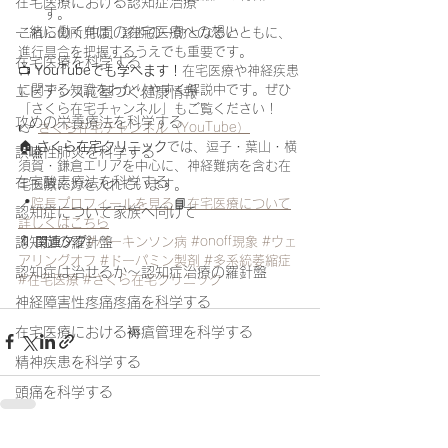
在宅医療における認知症治療
す。
一緒に働く仲間の在宅医療への想い
これらの所見は、診断の一助となるとともに、
進行具合を把握するうえでも重要です。
在宅医療を科学する
📺 
YouTubeでも学べます！
在宅医療や神経疾患
に関する知識をわかりやすく解説中です。ぜひ
エビデンスに基づく健康情報
「さくら在宅チャンネル」もご覧ください！
攻めの栄養療法を科学する
👉 
さくら在宅チャンネル（YouTube）
🏠 
さくら在宅クリニック
では、逗子・葉山・横
誤嚥性肺炎を科学する
須賀・鎌倉エリアを中心に、神経難病を含む在
在宅酸素療法を科学する
宅医療に力を入れています。
📍
院長プロフィールを見る
📘
在宅医療について
認知症について家族へ向けて
詳しくはこちら
🔖 
関連タグ
#パーキンソン病
#onoff現象
#ウェ
認知症の羅針盤
アリングオフ
#ドーパミン製剤
#多系統萎縮症
認知症は治せるか～認知症治療の羅針盤
#在宅医療
#さくら在宅クリニック
神経障害性疼痛疼痛を科学する
在宅医療における褥瘡管理を科学する
精神疾患を科学する
頭痛を科学する