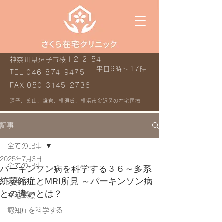
神奈川県逗子市桜山2-2-54
平日9時～17時
TEL
046-874-9475
FAX
050-3145-2736
逗子、葉山、鎌倉、横須賀、横浜市金沢区の在宅医療
記事
全ての記事
2025年7月3日
全ての記事
パーキンソン病を科学する３６～多系
統萎縮症とMRI所見 ～パーキンソン病
お知らせ
との違いとは？
在宅医療
認知症を科学する