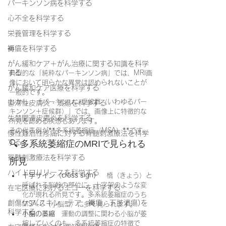
パーキンソン病を科学する
心不全を科学する
栄養管理を科学する
褥瘡を科学する
がん緩和ケア＋がん治療に関する知識を科学
する
典型的な「純粋なパーキンソン病」では、MRI画
像において明らかな異常は認められないことが
がん緩和ケア医療を科学する
一般的です。
しかし、「パーキンソン症候群（いわゆるパー
鬱滞性皮膚炎・潰瘍を科学する
キンソン＋症候群）」では、画像上に特徴的な
失禁関連皮膚炎を科学する
所見を認める疾患もあります。
その代表例が**多系統萎縮症（MSA）**です。
慢性難治性疼痛に対する脊髄刺激療法を科学
🔍 多系統萎縮症のMRIで見られる
する
脊髄刺激療法を科学する
所見
ハイドロリリースを科学する
十字サイン（cross sign）
　橋（きょう）と
呼ばれる脳幹の部位に、十字架のような変
在宅医療におけるエコーを科学する
化が現れる所見です。多系統萎縮症のうち
創傷ケア(スキン テア、褥瘡、下肢潰瘍)を
MSA-C（小脳型）に多く見られます。
科学する
小脳の萎縮
　運動の調整に関わる小脳が萎
縮していくのも、多系統萎縮症の特徴で