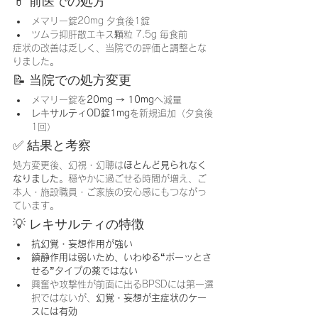
💊 前医での処方
メマリー錠20mg 夕食後1錠
ツムラ抑肝散エキス顆粒 7.5g 毎食前
症状の改善は乏しく、当院での評価と調整とな
りました。
📝 当院での処方変更
メマリー錠を
20mg → 10mg
へ減量
レキサルティOD錠1mg
を新規追加（夕食後
1回）
✅ 結果と考察
処方変更後、幻視・幻聴は
ほとんど見られなく
なりました
。穏やかに過ごせる時間が増え、ご
本人・施設職員・ご家族の安心感にもつながっ
ています。
💡 レキサルティの特徴
抗幻覚・妄想作用が強い
鎮静作用は弱いため、いわゆる“ボーッとさ
せる”タイプの薬ではない
興奮や攻撃性が前面に出るBPSDには第一選
択ではないが、
幻覚・妄想が主症状のケー
スには有効