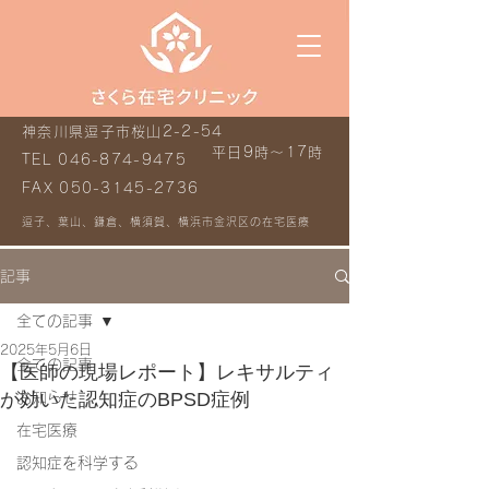
神奈川県逗子市桜山2-2-54
平日9時～17時
TEL
046-874-9475
FAX
050-3145-2736
逗子、葉山、鎌倉、横須賀、横浜市金沢区の在宅医療
記事
全ての記事
2025年5月6日
全ての記事
【医師の現場レポート】レキサルティ
が効いた認知症のBPSD症例
お知らせ
在宅医療
認知症を科学する