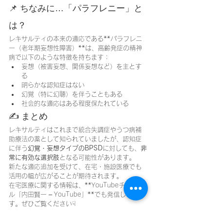
📌 ちなみに…「パラフレニー」と
は？
レキサルティの本来の適応である**パラフレニ
ー（老年期妄想性障害）**は、高齢発症の精神
病で以下のような特徴を持ちます：
妄想（被害妄想、関係妄想など）を主とす
る
明らかな認知症はない
幻覚（特に幻聴）を伴うこともある
社会的な適応はある程度保たれている
✍️ まとめ
レキサルティはこれまで統合失調症やうつ病補
助療法の薬として知られていましたが、認知症
に伴う
幻覚・妄想タイプのBPSD
に対しても、
非
常に有効な選択肢
となる可能性があります。
新たな適応追加を受けて、在宅・施設医療でも
活用の幅が広がることが期待されます。
在宅医療に関する情報は、**YouTubeチャンネ
ル「内田賢一 – YouTube」**でも発信していま
す。ぜひご覧ください☟
▶ 
内田賢一 - YouTube