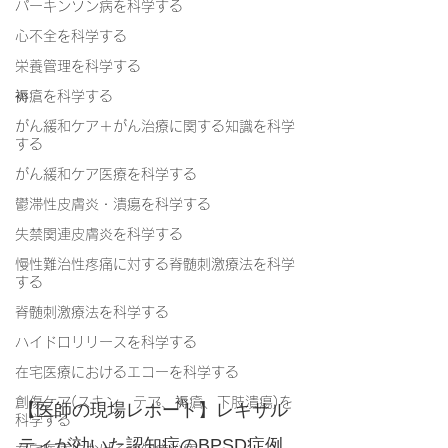
パーキンソン病を科学する
心不全を科学する
栄養管理を科学する
褥瘡を科学する
がん緩和ケア＋がん治療に関する知識を科学
する
がん緩和ケア医療を科学する
鬱滞性皮膚炎・潰瘍を科学する
失禁関連皮膚炎を科学する
慢性難治性疼痛に対する脊髄刺激療法を科学
する
脊髄刺激療法を科学する
ハイドロリリースを科学する
在宅医療におけるエコーを科学する
創傷ケア(スキン テア、褥瘡、下肢潰瘍)を
【医師の現場レポート】レキサル
科学する
ティが効いた認知症のBPSD症例