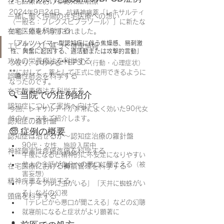
在宅医療における認知症治療
2024年9月24日、抗精神病薬「レキサルティ
一緒に働く仲間の在宅医療への想い
（一般名：ブレクスピプラゾール）」に新たな
在宅医療を科学する
効能・効果が追加されました。
「アルツハイマー型認知症に伴う焦燥感、易刺激
エビデンスに基づく健康情報
性、興奮に起因する、過活動または攻撃的言動」
攻めの栄養療法を科学する
つまり、いわゆる**BPSD（行動・心理症状）
**に対して、薬として正式に使用できるように
誤嚥性肺炎を科学する
なったのです。
在宅酸素療法を科学する
🔍 当院での症例紹介
認知症について家族へ向けて
今回、レキサルティが非常によく効いた90代女
性のケースをご紹介します。
認知症の羅針盤
🧓 症例の概要
認知症は治せるか～認知症治療の羅針盤
90代・女性、施設入居中
神経障害性疼痛疼痛を科学する
午後になると精神的に不安定になりやすい
他人の会話が自分への悪口に聞こえる（被
在宅医療における褥瘡管理を科学する
害妄想）
精神疾患を科学する
「テーブルに虫がいる」「天井に蜘蛛がい
る」などの幻視
頭痛を科学する
「テレビから悪口が聞こえる」などの幻聴
就寝前になると症状がより顕著に