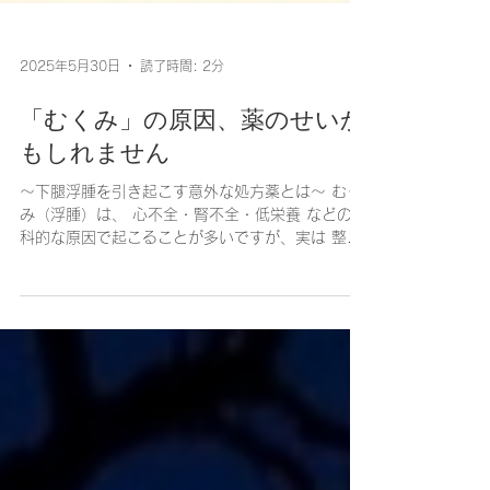
2025年5月30日
読了時間: 2分
「むくみ」の原因、薬のせいか
もしれません
～下腿浮腫を引き起こす意外な処方薬とは～ むく
み（浮腫）は、 心不全・腎不全・低栄養 などの内
科的な原因で起こることが多いですが、実は 整形
外科などで処方される一部の薬 が関与しているこ
ともあります。 今回は、在宅診療の現場でもよく
見かける「 薬によるむくみ...