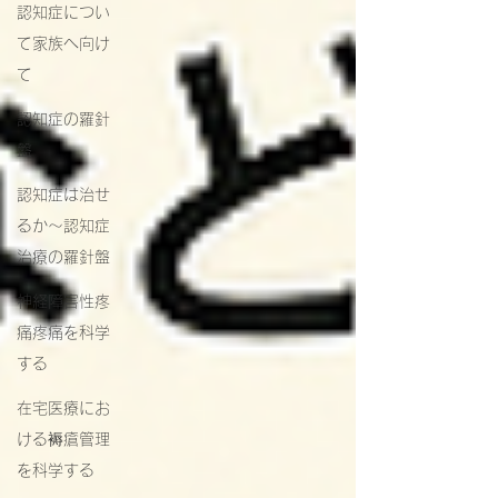
認知症につい
て家族へ向け
て
認知症の羅針
盤
認知症は治せ
るか～認知症
治療の羅針盤
神経障害性疼
痛疼痛を科学
する
在宅医療にお
ける褥瘡管理
を科学する