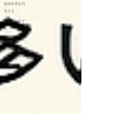
精神疾患を科
学する
頭痛を科学す
る