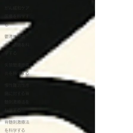
がん緩和ケア
医療を科学す
る
鬱滞性皮膚
炎・潰瘍を科
学する
失禁関連皮膚
炎を科学する
慢性難治性疼
痛に対する脊
髄刺激療法を
科学する
脊髄刺激療法
を科学する