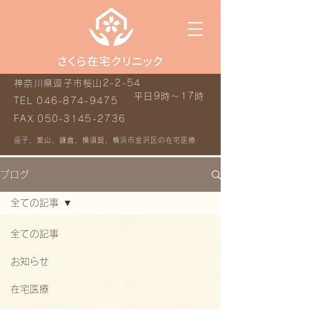
神奈川県逗子市桜山2-2-54
平日9時～17時
TEL
046-874-9475
FAX
050-3145-2736
逗子、葉山、鎌倉、横須賀、横浜市金沢区の在宅医療
ブログ
全ての記事
全ての記事
お知らせ
在宅医療