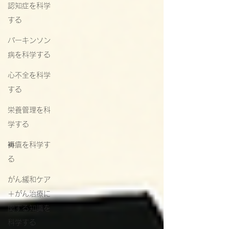
認知症を科学
する
パーキンソン
病を科学する
心不全を科学
する
栄養管理を科
学する
褥瘡を科学す
る
がん緩和ケア
＋がん治療に
関する知識を
科学する