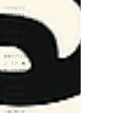
ハイドロリリ
ースを科学す
る
在宅医療にお
けるエコーを
科学する
創傷ケア(スキ
ン テア、褥
瘡、下肢潰瘍)
を科学する
在宅医療にお
ける認知症治
療
一緒に働く仲