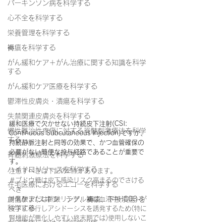
パーキンソン病を科学する
心不全を科学する
栄養管理を科学する
褥瘡を科学する
がん緩和ケア＋がん治療に関する知識を科学
する
がん緩和ケア医療を科学する
鬱滞性皮膚炎・潰瘍を科学する
失禁関連皮膚炎を科学する
緩和医療で欠かせない持続皮下注射(CSI: 
慢性難治性疼痛に対する脊髄刺激療法を科学
Continuous Subcutaneous Injection)ですが、
する
持続静脈注射と同等の効果で、かつ血管確保の
必要がない簡便な投与経路であることが重要で
脊髄刺激療法を科学する
す。
ハイドロリリースを科学する
注意すべきは下記の2点があります。
＃ブドウ糖は皮下感染リスク高まるのでさける
在宅医療におけるエコーを科学する
べき
＃乳酸または酢酸リンゲル液は血液中HCO3-が
創傷ケア(スキン テア、褥瘡、下肢潰瘍)を
科学する
皮下に移行しアシドーシスを誘発するため(特に
腎機能が悪化しやすい終末期では)使用しないこ