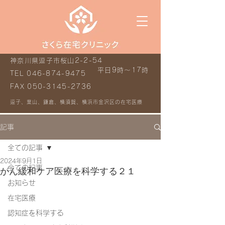
神奈川県逗子市桜山2-2-54
平日9時～17時
TEL
046-874-9475
FAX
050-3145-2736
逗子、葉山、鎌倉、横須賀、横浜市金沢区の在宅医療
記事
全ての記事
2024年9月1日
全ての記事
がん緩和ケア医療を科学する２１
お知らせ
在宅医療
認知症を科学する