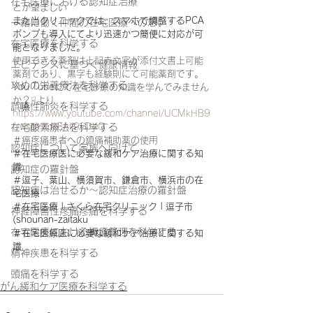
在宅医療における認知症治療
とが望ましい
また当クリニックでは、スマホで調整するPCA
一緒に働く仲間の在宅医療への想い
ポンプも導入にてより迅速かつ簡便に対応が可
在宅医療を科学する
能となりました。
使用できる薬剤は上記赤文字が添付文書上可能
エビデンスに基づく健康情報
薬剤であり、黒字も経験則にて可能薬剤です。
攻めの栄養療法を科学する
You Tubeにて在宅診療の知識を学んでみません
か？☟より
誤嚥性肺炎を科学する
https://www.youtube.com/channel/UCMkHB9
UwsqYXdxEAij9yD4Q
在宅酸素療法を科学する
＃癌疼痛患者への鎮痛補助薬の使用
認知症について家族へ向けて
＃在宅医療医に必要な緩和ケア治療に関する知
識
認知症の羅針盤
＃逗子、葉山、横須賀市、鎌倉市、横浜市の在
認知症は治せるか～認知症治療の羅針盤
宅医療
＃在宅医療 | さくら在宅クリニック | 逗子市 
神経障害性疼痛疼痛を科学する
(shounan-zaitaku
在宅医療における褥瘡管理を科学する
＃在宅医療医に必要な緩和ケア治療に関する知
識
精神疾患を科学する
注意して投与
頭痛を科学する
がん緩和ケア医療を科学する