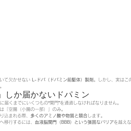
一緒に働く仲間の在宅医療への想い
在宅医療を科学する
攻めの栄養療法を科学する
誤嚥性肺炎を科学する
在
認知症の羅針盤
認知症は治せるか～認知症治療の羅針盤
いて欠かせない 
L-ドパ（ドパミン前駆体）製剤
。しかし、実はこ
。
在宅医療における褥瘡管理を科学する
精神疾患を科学す
%」しか届かないドパミン
脳に届くまでにいくつもの“関門”を通過しなければなりません。
は「空腸（小腸の一部）」のみ。
り込まれる際、
多くのアミノ酸や物質と競合
します。
へ移行するには、
血液脳関門（BBB）という強固なバリア
を越え