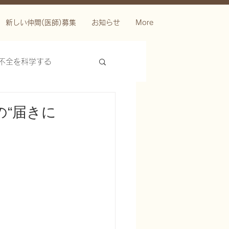
新しい仲間(医師)募集
お知らせ
More
不全を科学する
“届きに
ースを科学する