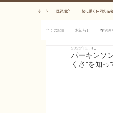
ホーム
医師紹介
一緒に働く仲間の在
全ての記事
お知らせ
在宅医
2025年6月4日
栄養管理を科学する
褥瘡を
パーキンソ
くさ”を知っ
がん緩和ケア医療を科学する
慢性難治性疼痛に対する脊髄刺激
在宅医療におけるエコーを科学す