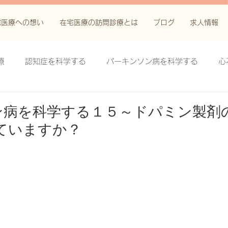
宅医療への想い
在宅医療の訪問診療とは
ブログ
求人情報
療
認知症を科学する
パーキンソン病を科学する
心
科学する
がん緩和ケア＋がん治療に関する知識を科学する
ン病を科学する１５～ドパミン製剤の
ていますか？
鬱滞性皮膚炎・潰瘍を科学する
失禁関連皮膚炎を科学する
療法を科学する
脊髄刺激療法を科学する
ハイドロリリ
る
創傷ケア(スキン テア、褥瘡、下肢潰瘍)を科学する