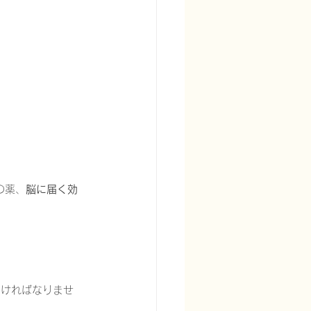
宅酸素療法を科学する
の薬、
脳に届く効
る
頭痛を科学する
なければなりませ