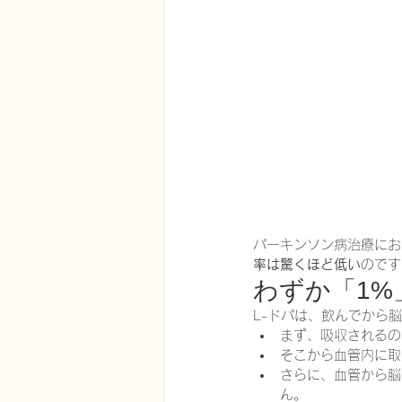
在宅医療における認知症治療
エビデンスに基づく健康情報
認知症について家族へ向けて
パーキンソン病治療にお
率は驚くほど低い
のです
神経障害性疼痛疼痛を科学する
わずか「1
L-ドパは、飲んでから
まず、吸収されるの
そこから血管内に取
さらに、血管から脳
ん。