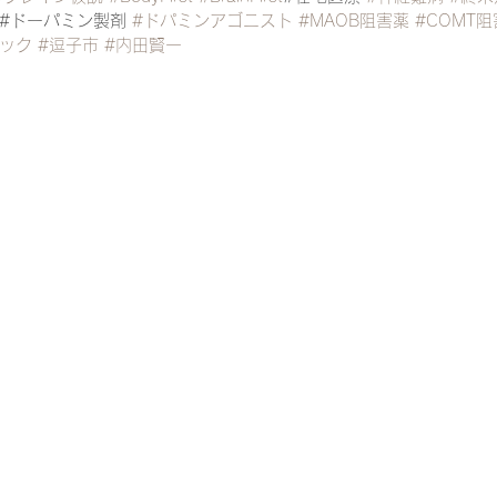
#ドーパミン製剤 
#ドパミンアゴニスト
#MAOB阻害薬
#COMT
ック
#逗子市
#内田賢一