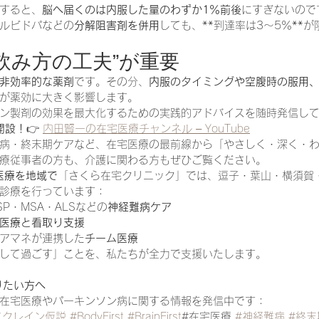
すると、
脳へ届くのは内服した量のわずか1％前後
にすぎないので
カルビドパなどの
分解阻害剤を併用
しても、**到達率は3〜5％**
飲み方の工夫”が重要
非効率的な薬剤
です。その分、
内服のタイミングや空腹時の服用
が薬効に大きく影響します。
ン製剤の効果を最大化するための実践的アドバイスを随時発信し
ル開設！
👉 
内田賢一の在宅医療チャンネル – YouTube
病・終末期ケアなど、在宅医療の最前線から「やさしく・深く・
療従事者の方も、介護に関わる方もぜひご覧ください。
医療を地域で
「さくら在宅クリニック」では、逗子・葉山・横須賀
診療を行っています：
P・MSA・ALSなどの
神経難病ケア
医療と看取り支援
アマネが連携した
チーム医療
して過ごす」ことを、私たちが全力で支援いたします。
りたい方へ
在宅医療やパーキンソン病に関する情報を発信中です：
ヌクレイン仮説
#BodyFirst
#BrainFirst
#在宅医療 
#神経難病
#終末