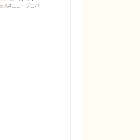
阻害薬
#ニュープロパ