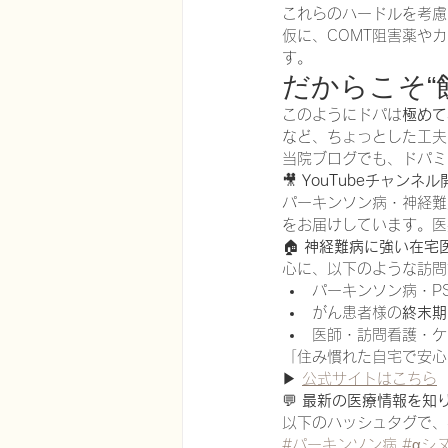
これらのハードルを考慮
仮に、COMT阻害薬や
す。
だからこそ“
このようにドパは
極めて
など、ちょっとした工夫
当院ブログでも、ドパミ
🎥 
YouTubeチャンネ
パーキンソン病・神経難
をお届けしています。医
🏠 
神経難病に強い在宅
心に、以下のような訪問
パーキンソン病・PS
がん患者様の
終末期
医師・訪問看護・ケ
「住み慣れた自宅で安心
▶︎ 
公式サイトはこちら
💬 
最新の医療情報を知
以下のハッシュタグで、
#パーキンソン病
#αシ