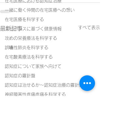
在宅医療における認知症治療
一緒に働く仲間の在宅医療への想い
在宅医療を科学する
すべて表示
最新記事
エビデンスに基づく健康情報
攻めの栄養療法を科学する
誤嚥性肺炎を科学する
在宅酸素療法を科学する
認知症について家族へ向けて
認知症の羅針盤
認知症は治せるか～認知症治療の羅針盤
神経障害性疼痛疼痛を科学する
在宅医療における褥瘡管理を科学する
精神疾患を科学する
頭痛を科学する