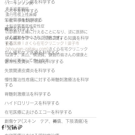
パーキンソン病を科学する
パーキンソン病
多系統萎縮症
心不全を科学する
進行性核上性麻痺
栄養管理を科学する
レビー小体型認知症
大脳皮質基底核変性症
褥瘡を科学する
の診断が正確に行えることになり、逆に医師に
よる誤診を防ぐことができます。
がん緩和ケア＋がん治療に関する知識を科学
する
在宅医療 | さくら在宅クリニック | 逗子市 
(shounan-zaitaku.com)
さくら在宅クリニック
がん緩和ケア医療を科学する
は逗子、葉山、横須賀、鎌倉の皆さんの健康と
安心に寄与して参ります
鬱滞性皮膚炎・潰瘍を科学する
失禁関連皮膚炎を科学する
慢性難治性疼痛に対する脊髄刺激療法を科学
する
脊髄刺激療法を科学する
ハイドロリリースを科学する
在宅医療におけるエコーを科学する
創傷ケア(スキン テア、褥瘡、下肢潰瘍)を
科学する