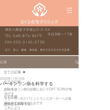
神奈川県逗子市桜山2-2-54
平日9時～17時
TEL
046-874-9475
FAX
050-3145-2736
逗子、葉山、鎌倉、横須賀、横浜市金沢区の在宅医療
記事
全ての記事
2022年11月10日
全ての記事
パーキンソン病を科学する
お知らせ
パーキンソン病の診断においてDAT SCANが有
用です
在宅医療
トレーサーのドパミントランスポーターへの集
積を見て診断するものです
認知症を科学する
これにより