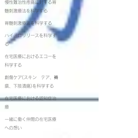
慢性難治性疼痛に対する脊
髄刺激療法を科学する
脊髄刺激療法を科学する
ハイドロリリースを科学す
る
在宅医療におけるエコーを
科学する
創傷ケア(スキン テア、褥
瘡、下肢潰瘍)を科学する
在宅医療における認知症治
療
一緒に働く仲間の在宅医療
への想い