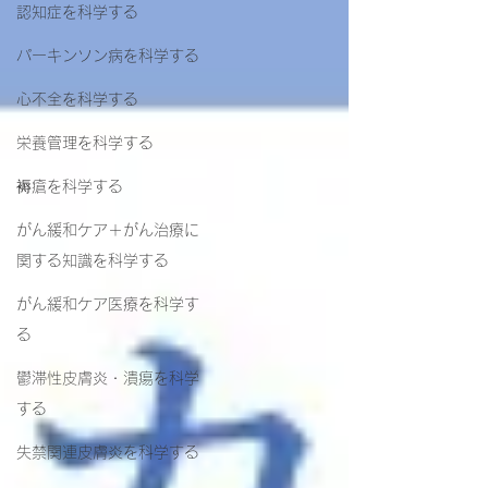
認知症を科学する
パーキンソン病を科学する
心不全を科学する
栄養管理を科学する
褥瘡を科学する
がん緩和ケア＋がん治療に
関する知識を科学する
がん緩和ケア医療を科学す
る
鬱滞性皮膚炎・潰瘍を科学
する
失禁関連皮膚炎を科学する