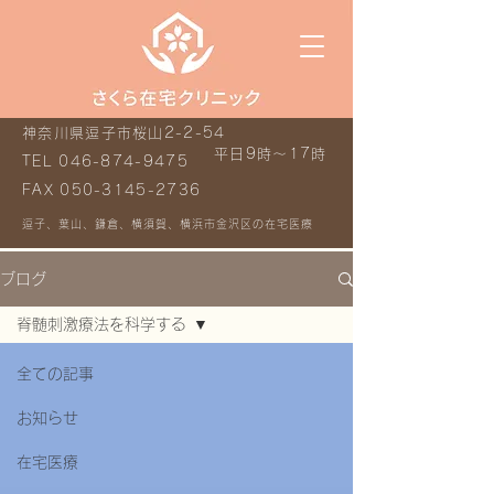
神奈川県逗子市桜山2-2-54
平日9時～17時
TEL
046-874-9475
FAX
050-3145-2736
逗子、葉山、鎌倉、横須賀、横浜市金沢区の在宅医療
ブログ
脊髄刺激療法を科学する
全ての記事
お知らせ
在宅医療