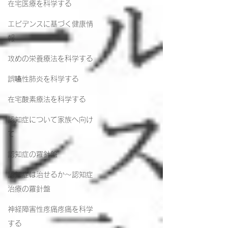
在宅医療を科学する
エビデンスに基づく健康情
報
攻めの栄養療法を科学する
誤嚥性肺炎を科学する
在宅酸素療法を科学する
認知症について家族へ向け
て
認知症の羅針盤
認知症は治せるか～認知症
治療の羅針盤
神経障害性疼痛疼痛を科学
する