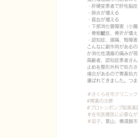
・肝硬変患者で肝性脳症
・肺炎が増える
・貧血が増える
在宅医療における認知症治療
・下部消化管障害（小腸
・骨粗鬆症、骨折が増え
・認知症、頭痛、腎障害
こんなに副作用があるの
エビデンスに基づく健康情報
か消化性潰瘍の痛みが現
高齢者、認知症患者さん
止めを整形外科で処方さ
認知症について家族へ向けて
場合があるので胃薬処方
運ばれてきました。つま
＃さくら在宅クリニック
神経障害性疼痛疼痛を科学する
#胃薬の功罪
#プロトンポンプ阻害薬
＃在宅医療医に必要なが
＃逗子
、葉山、横須賀市