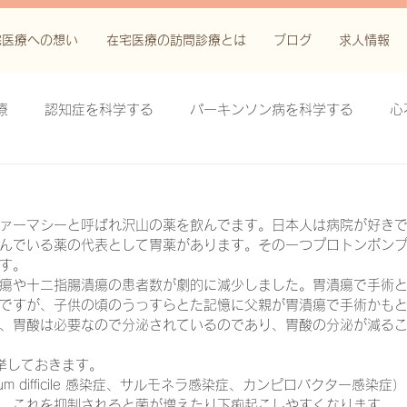
宅医療への想い
在宅医療の訪問診療とは
ブログ
求人情報
療
認知症を科学する
パーキンソン病を科学する
心
科学する
がん緩和ケア＋がん治療に関する知識を科学する
ァーマシーと呼ばれ沢山の薬を飲んでます。日本人は病院が好き
んでいる薬の代表として胃薬があります。その一つプロトンポンプ阻害
鬱滞性皮膚炎・潰瘍を科学する
失禁関連皮膚炎を科学する
す。
瘍や十二指腸潰瘍の患者数が劇的に減少しました。胃潰瘍で手術
ですが、子供の頃のうっすらとた記憶に父親が胃潰瘍で手術かも
、胃酸は必要なので分泌されているのであり、胃酸の分泌が減る
療法を科学する
脊髄刺激療法を科学する
ハイドロリリ
列挙しておきます。
dium difficile 感染症、サルモネラ感染症、カンピロバクター感
る
創傷ケア(スキン テア、褥瘡、下肢潰瘍)を科学する
、これを抑制されると菌が増えたり下痢起こしやすくなります。