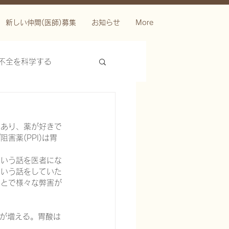
新しい仲間(医師)募集
お知らせ
More
不全を科学する
であり、薬が好きで
薬(PPI)は胃
という話を医者にな
という話をしていた
ことで様々な弊害が
ースを科学する
染症）が増える。胃酸は