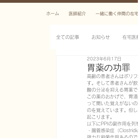
ホーム
医師紹介
一緒に働く仲間の在
全ての記事
お知らせ
在宅医
2023年6月17日
栄養管理を科学する
褥瘡を
胃薬の功罪
高齢の患者さんはポリフ
す。そして患者さんが飲
がん緩和ケア医療を科学する
酸の分泌を抑える胃薬で
この薬のおかげで、胃潰
って聞いた覚えがないの
のを覚えています。但し
慢性難治性疼痛に対する脊髄刺激
起こります。
以下にPPIの副作用を
・腸管感染症（Clostri
在宅医療におけるエコーを科学す
強力な殺菌作用あるので