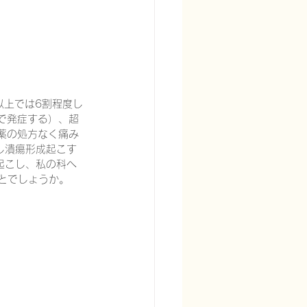
以上では6割程度し
宅酸素療法を科学する
で発症する）、超
薬の処方なく痛み
し潰瘍形成起こす
起こし、私の科へ
とでしょうか。
る
頭痛を科学する