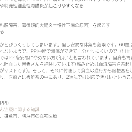
や特発性細菌性腹膜炎が起こりやすくなる
一緒に働く仲間の在宅医療への想い
在宅医療を科学する
粘膜障害、顕微鏡的大腸炎＝慢性下痢の原因）を起こす
る
かとびっくりしてしまいます。但し安易な休薬も危険です。60歳
攻めの栄養療法を科学する
誤嚥性肺炎を科学する
在
れないようで、PPI中断で潰瘍ができても分かりにくいので（出血
ではPPIを安易にやめない方が良いとも言われています。自身も胃
れ吐血した患者さんを経験しています(痛み止めは血流障害を惹起
認知症の羅針盤
認知症は治せるか～認知症治療の羅針盤
がマストです)。そして、それに付随して貧血の進行から脳梗塞を
り、医療とは複雑系の中にあり、2進法では対応できないというこ
在宅医療における褥瘡管理を科学する
精神疾患を科学す
(PPI)
ん治療に関する知識
、鎌倉市、横浜市の在宅医療