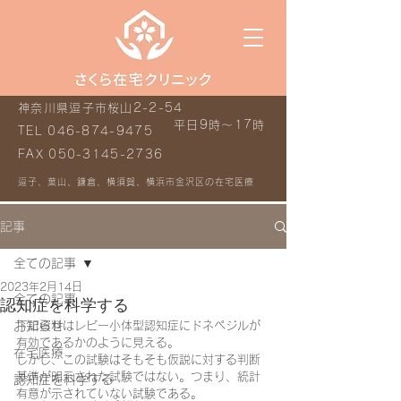
神奈川県逗子市桜山2-2-54
平日9時～17時
TEL
046-874-9475
FAX
050-3145-2736
逗子、葉山、鎌倉、横須賀、横浜市金沢区の在宅医療
記事
全ての記事
2023年2月14日
全ての記事
認知症を科学する
お知らせ
下記資料はレビー小体型認知症にドネペジルが
有効であるかのように見える。
在宅医療
しかし、この試験はそもそも仮説に対する判断
基準が明示された試験ではない。つまり、統計
認知症を科学する
有意が示されていない試験である。