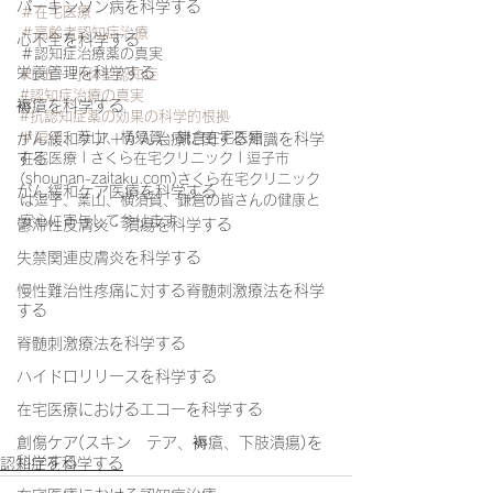
パーキンソン病を科学する
＃在宅医療
＃高齢者認知症治療
心不全を科学する
＃認知症治療薬の真実
栄養管理を科学する
#レビー小体型認知症
#認知症治療の真実
褥瘡を科学する
#抗認知症薬の効果の科学的根拠
＃逗子
、葉山、横須賀、鎌倉在宅医療
がん緩和ケア＋がん治療に関する知識を科学
する
在宅医療 | さくら在宅クリニック | 逗子市 
(shounan-zaitaku.com)さくら在宅クリニック
がん緩和ケア医療を科学する
は逗子、葉山、横須賀、鎌倉の皆さんの健康と
安心に寄与して参ります
鬱滞性皮膚炎・潰瘍を科学する
失禁関連皮膚炎を科学する
慢性難治性疼痛に対する脊髄刺激療法を科学
する
脊髄刺激療法を科学する
ハイドロリリースを科学する
在宅医療におけるエコーを科学する
創傷ケア(スキン テア、褥瘡、下肢潰瘍)を
科学する
認知症を科学する