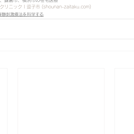
、鎌倉市、横浜市の在宅医療
ニック | 逗子市 (shounan-zaitaku.com)
脊髄刺激療法を科学する