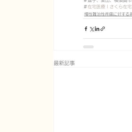
＃逗子、葉山、横須賀市
＃
在宅医療 | さくら在宅クリ
慢性難治性疼痛に対する
最新記事