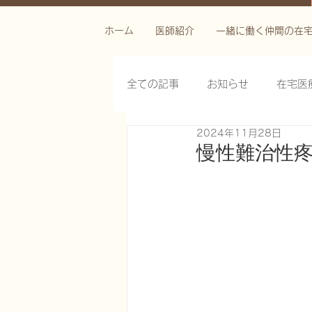
ホーム
医師紹介
一緒に働く仲間の在
全ての記事
お知らせ
在宅医
2024年11月28日
栄養管理を科学する
褥瘡を
慢性難治性
がん緩和ケア医療を科学する
慢性難治性疼痛に対する脊髄刺激
在宅医療におけるエコーを科学す