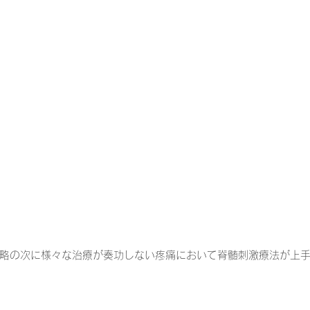
一緒に働く仲間の在宅医療への想い
在宅医療を科学する
攻めの栄養療法を科学する
誤嚥性肺炎を科学する
在
認知症の羅針盤
認知症は治せるか～認知症治療の羅針盤
在宅医療における褥瘡管理を科学する
精神疾患を科学す
略の次に様々な治療が奏功しない疼痛において脊髄刺激療法が上