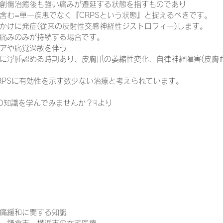
創傷治癒後も強い痛みが遷延する状態を指すものであり
含む=単一疾患でなく『CRPSという状態』と捉えるべきです。
かけに発症(従来の反射性交感神経性ジストロフィー)します。
痛みのみが持続する場合です。
アや痛覚過敏を伴う
に浮腫認める時期あり、皮膚爪の萎縮性変化、自律神経障害(皮膚
CRPSに有効性を示す数少ない治療と考えられています。
診療の知識を学んでみませんか？☟より
痛緩和に関する知識