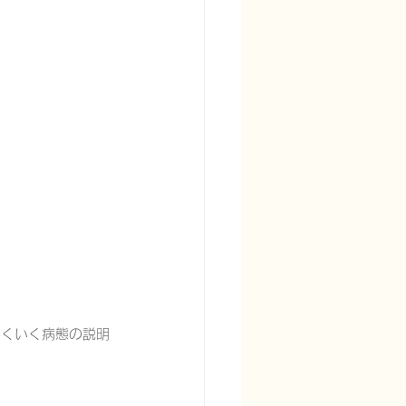
宅酸素療法を科学する
る
頭痛を科学する
手くいく病態の説明