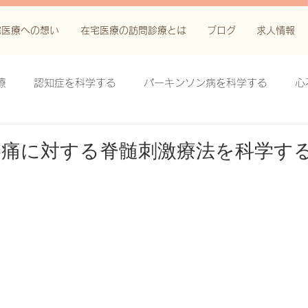
宅医療への想い
在宅医療の訪問診療とは
ブログ
求人情報
療
認知症を科学する
パーキンソン病を科学する
心
科学する
がん緩和ケア＋がん治療に関する知識を科学する
疼痛に対する脊髄刺激療法を科学す
鬱滞性皮膚炎・潰瘍を科学する
失禁関連皮膚炎を科学する
療法を科学する
脊髄刺激療法を科学する
ハイドロリリ
る
創傷ケア(スキン テア、褥瘡、下肢潰瘍)を科学する