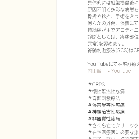
具体的には組織損傷後に
原因不明で多彩な病態を
骨折や捻挫、手術をきっ
何らかの外傷、侵襲にて
持続痛が主でアロディニ
診断としては、疼痛部位
異常)を認めます。
脊髄刺激療法(SCS)は
You Tubeにて在宅
内田賢一 - YouTube
＃CRPS
＃慢性難治性疼痛
＃脊髄刺激療法
＃侵害受容性疼痛
＃神経障害性疼痛
＃非器質性疼痛
＃さくら在宅クリニック
＃在宅医療医に必要な疼