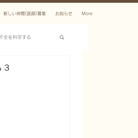
新しい仲間(医師)募集
お知らせ
More
不全を科学する
る３
ースを科学する