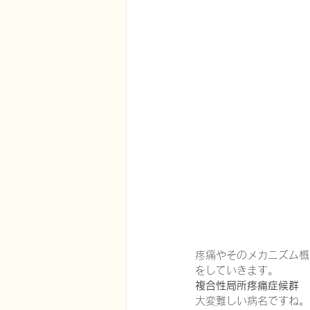
在宅医療における認知症治療
エビデンスに基づく健康情報
認知症について家族へ向けて
神経障害性疼痛疼痛を科学する
疼痛やそのメカニズム概
をしていきます。
複合性局所疼痛症候群
大変難しい病名ですね。