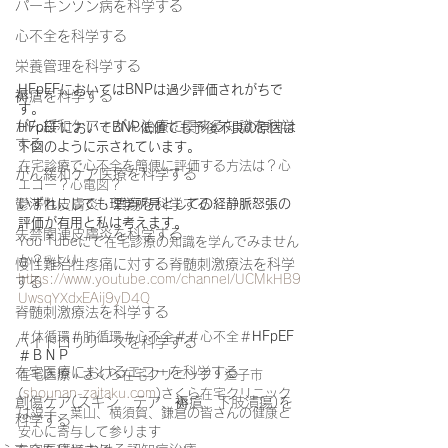
パーキンソン病を科学する
心不全を科学する
栄養管理を科学する
HFpEFにおいてはBNPは過少評価されがちで
褥瘡を科学する
す。
がん緩和ケア＋がん治療に関する知識を科学
HFpEFにおいてBNP低値でも予後不良の原因は
する
下図のように示されています。
在宅診療で心不全を簡便に評価する方法は？心
がん緩和ケア医療を科学する
エコー？心電図？
いずれにしても理学所見としての経静脈怒張の
鬱滞性皮膚炎・潰瘍を科学する
評価が有用と私は考えます。
失禁関連皮膚炎を科学する
You Tubeにて在宅診療の知識を学んでみません
か？☟より
慢性難治性疼痛に対する脊髄刺激療法を科学
https://www.youtube.com/channel/UCMkHB9
する
UwsqYXdxEAij9yD4Q
脊髄刺激療法を科学する
＃体循環＃肺循環＃心不全＃＃心不全＃
HFpEF
ハイドロリリースを科学する
＃ＢＮＰ
在宅医療におけるエコーを科学する
在宅医療 | さくら在宅クリニック | 逗子市 
(
shounan-zaitaku.com
)さくら在宅クリニック
創傷ケア(スキン テア、褥瘡、下肢潰瘍)を
は逗子、葉山、横須賀、鎌倉の皆さんの健康と
科学する
安心に寄与して参ります