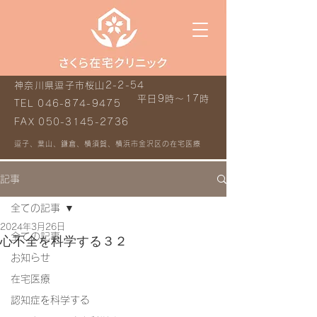
神奈川県逗子市桜山2-2-54
平日9時～17時
TEL
046-874-9475
FAX
050-3145-2736
逗子、葉山、鎌倉、横須賀、横浜市金沢区の在宅医療
記事
全ての記事
2024年3月26日
全ての記事
心不全を科学する３２
お知らせ
在宅医療
認知症を科学する