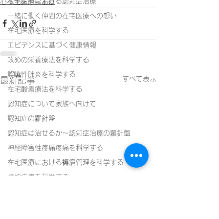
在宅医療における認知症治療
心不全を科学する
一緒に働く仲間の在宅医療への想い
在宅医療を科学する
エビデンスに基づく健康情報
攻めの栄養療法を科学する
誤嚥性肺炎を科学する
すべて表示
最新記事
在宅酸素療法を科学する
認知症について家族へ向けて
認知症の羅針盤
認知症は治せるか～認知症治療の羅針盤
神経障害性疼痛疼痛を科学する
在宅医療における褥瘡管理を科学する
精神疾患を科学する
頭痛を科学する