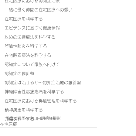
在宅医療における認知症治療
一緒に働く仲間の在宅医療への想い
在宅医療を科学する
エビデンスに基づく健康情報
攻めの栄養療法を科学する
誤嚥性肺炎を科学する
在宅酸素療法を科学する
認知症について家族へ向けて
認知症の羅針盤
認知症は治せるか～認知症治療の羅針盤
神経障害性疼痛疼痛を科学する
在宅医療における褥瘡管理を科学する
精神疾患を科学する
写真は逗子在住山内明徳様撮影
頭痛を科学する
在宅医療