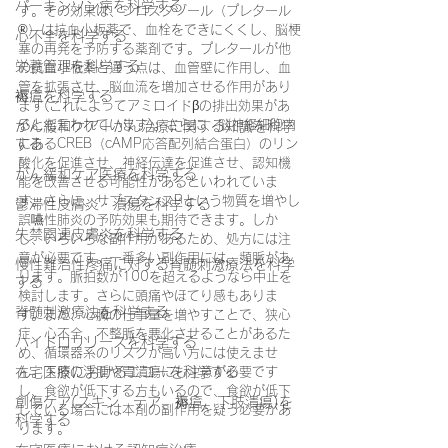
パーキンソン病を科学する
す。その効果は、シロスタゾール（プレタール
®）は抗血小板薬で、血栓をできにくくし、脳梗
心不全を科学する
塞の再発を予防する薬剤です。プレタールが他
栄養管理を科学する
の抗血小板薬と違う点は、血管壁に作用し、血
管を拡張させ、脳血流を増加させる作用があり
褥瘡を科学する
ます(これによってアミロイドβの排出効果があ
るとも言われています)。さらに、脳神経細胞内
がん緩和ケア＋がん治療に関する知識を科学
する
にあるCREB（cAMP応答配列結合蛋白）のリン
酸化を促進させ、神経伝達を促進させ、認知機
がん緩和ケア医療を科学する
能を改善させる可能性があるといわれていま
す。さらに、サブスタンスPという物質を増やし
鬱滞性皮膚炎・潰瘍を科学する
誤嚥性肺炎の予防効果も期待できます。しか
失禁関連皮膚炎を科学する
し、いろいろな副作用があるため、処方には注
意が必要です。一番多い副作用には、頻脈があ
慢性難治性疼痛に対する脊髄刺激療法を科学
ります。脈拍数が100を超えるようなら中止を
する
検討します。さらに頭痛やほてり感もありま
脊髄刺激療法を科学する
す。また、心臓の仕事量を増やすことで、狭心
症、心不全、不整脈を悪化させることがあるた
ハイドロリリースを科学する
め、循環器系のリスクが高い方には使えませ
在宅医療におけるエコーを科学する
ん。下肢の浮腫や胃潰瘍にも注意が必要です
し、食欲が低下する方もいるので、食欲が低下
創傷ケア(スキン テア、褥瘡、下肢潰瘍)を
している場合には本剤の副作用を疑う必要があ
科学する
ります。