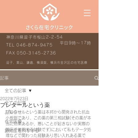
神奈川県逗子市桜山2-2-54
平日9時～17時
TEL
046-874-9475
FAX
050-3145-2736
逗子、葉山、鎌倉、横須賀、横浜市金沢区の在宅医療
記事
全ての記事
2022年7月23日
全ての記事
プレタールという薬
お知らせ
プレタールという薬は本邦から開発された抗血
小板剤であり、この薬の第三相試験(その薬が本
在宅医療
当に効果あるか、悪いことが起きないか実際の
臨床で使用する試験です)において私もデータ処
認知症を科学する
理などで関わった経験あり思い入れある薬で