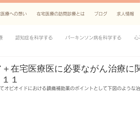
宅医療への想い
在宅医療の訪問診療とは
ブログ
求人情報
療
認知症を科学する
パーキンソン病を科学する
心
科学する
がん緩和ケア＋がん治療に関する知識を科学する
ア＋在宅医療医に必要ながん治療に
 １１
鬱滞性皮膚炎・潰瘍を科学する
失禁関連皮膚炎を科学する
てオピオイドにおける鎮痛補助薬のポイントとして下図のような
療法を科学する
脊髄刺激療法を科学する
ハイドロリリ
る
創傷ケア(スキン テア、褥瘡、下肢潰瘍)を科学する