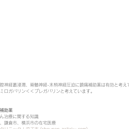
一緒に働く仲間の在宅医療への想い
在宅医療を科学する
攻めの栄養療法を科学する
誤嚥性肺炎を科学する
在
認知症の羅針盤
認知症は治せるか～認知症治療の羅針盤
腔神経叢浸潤、脊髄神経-末梢神経圧迫に鎮痛補助薬は有効と考え
在宅医療における褥瘡管理を科学する
精神疾患を科学す
ミロガバリン＜＜プレガバリンと考えています。
補助薬
ん治療に関する知識
、鎌倉市、横浜市の在宅医療