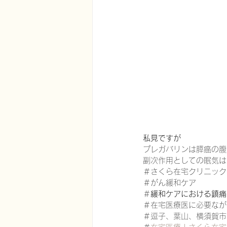
在宅医療における認知症治療
エビデンスに基づく健康情報
認知症について家族へ向けて
私見ですが
プレガバリンは膵癌の腹
神経障害性疼痛疼痛を科学する
副次作用としての眠気は
＃さくら在宅クリニック
＃がん緩和ケア
＃
緩和ケアにおける鎮痛
＃在宅医療医に必要なが
＃逗子、葉山、横須賀市