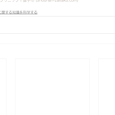
ニック | 逗子市 (shounan-zaitaku.com)
に関する知識を科学する