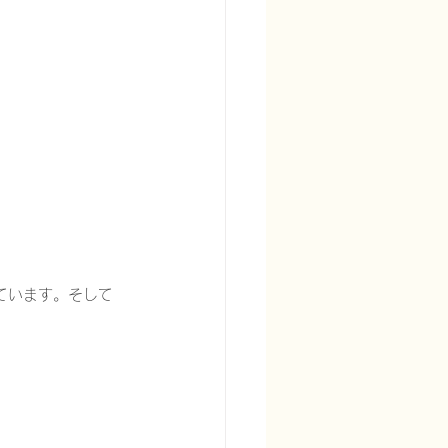
宅酸素療法を科学する
ています。そして
る
頭痛を科学する