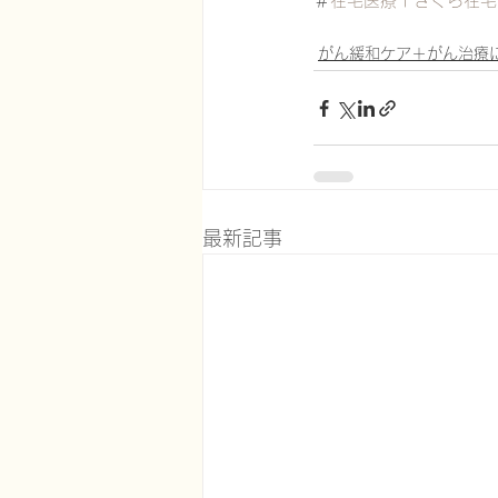
＃
在宅医療 | さくら在宅クリ
がん緩和ケア＋がん治療
最新記事