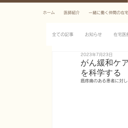
ホーム
医師紹介
一緒に働く仲間の在
全ての記事
お知らせ
在宅医
2023年7月23日
栄養管理を科学する
褥瘡を
がん緩和ケ
を科学する
がん緩和ケア医療を科学する
癌疼痛のある患者に対し
慢性難治性疼痛に対する脊髄刺激
在宅医療におけるエコーを科学す