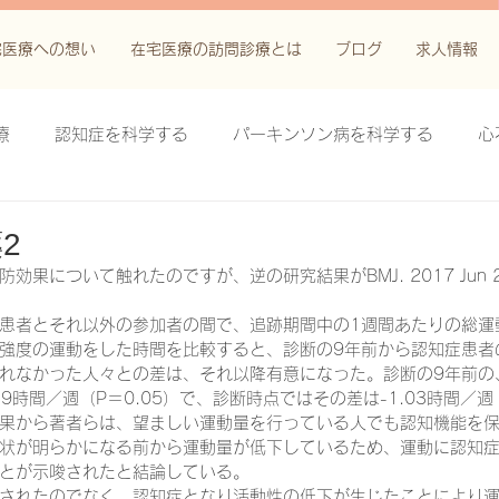
宅医療への想い
在宅医療の訪問診療とは
ブログ
求人情報
療
認知症を科学する
パーキンソン病を科学する
心
科学する
がん緩和ケア＋がん治療に関する知識を科学する
2
果について触れたのですが、逆の研究結果がBMJ. 2017 Jun 2
鬱滞性皮膚炎・潰瘍を科学する
失禁関連皮膚炎を科学する
患者とそれ以外の参加者の間で、追跡期間中の1週間あたりの総運
強度の運動をした時間を比較すると、診断の9年前から認知症患者
れなかった人々との差は、それ以降有意になった。診断の9年前の
9時間／週（P＝0.05）で、診断時点ではその差は-1.03時間／週（
療法を科学する
脊髄刺激療法を科学する
ハイドロリリ
果から著者らは、望ましい運動量を行っている人でも認知機能を
状が明らかになる前から運動量が低下しているため、運動に認知
とが示唆されたと結論している。
る
創傷ケア(スキン テア、褥瘡、下肢潰瘍)を科学する
されたのでなく、認知症となり活動性の低下が生じたことにより