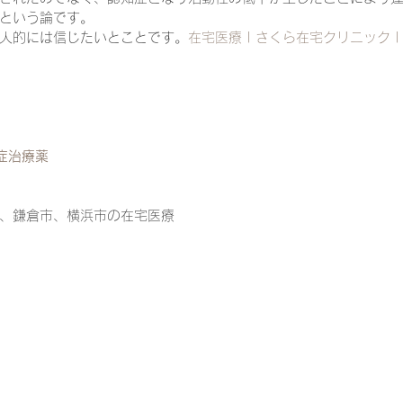
という論です。
人的には信じたいとことです。
在宅医療 | さくら在宅クリニック | 逗
一緒に働く仲間の在宅医療への想い
在宅医療を科学する
攻めの栄養療法を科学する
誤嚥性肺炎を科学する
在
症治療薬
認知症の羅針盤
認知症は治せるか～認知症治療の羅針盤
、鎌倉市、横浜市の在宅医療
在宅医療における褥瘡管理を科学する
精神疾患を科学す