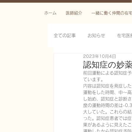
ホーム
医師紹介
一緒に働く仲間の在
全ての記事
お知らせ
在宅医
2023年10月4日
栄養管理を科学する
褥瘡を
認知症の妙薬
前回運動による認知症予防効
ています。
がん緩和ケア医療を科学する
内容は認知症を発症した
運動をした時間、中～高
し始め、認知症と診断さ
度の運動時間の差は-0.3
慢性難治性疼痛に対する脊髄刺激
大していた。これらの結
った。認知症患者では症
果があるように見えたこ
在宅医療におけるエコーを科学す
運動したから認知症予防