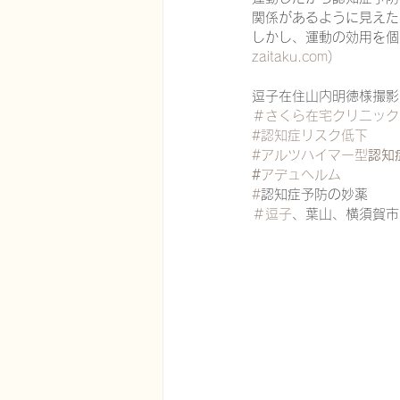
関係があるように見えた
しかし、運動の効用を個
zaitaku.com)
在宅医療における認知症治療
逗子在住山内明徳様撮影
＃さくら在宅クリニック
#認知症リスク低下
エビデンスに基づく健康情報
#アルツハイマー型
認知
#
アデュヘルム
#
認知症予防の妙薬
認知症について家族へ向けて
＃逗子
、葉山、横須賀市
神経障害性疼痛疼痛を科学する