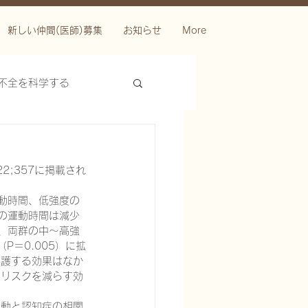
新しい仲間(医師)募集
お知らせ
More
不全を科学する
2;357に掲載され
動時間、低強度の
の運動時間は減少
、両群の中～高強
P＝0.005）に拡
ースを科学する
保護する効果はなか
症リスクを減らす効
運動と認知症の相関