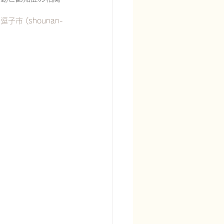
子市 (shounan-
宅酸素療法を科学する
る
頭痛を科学する