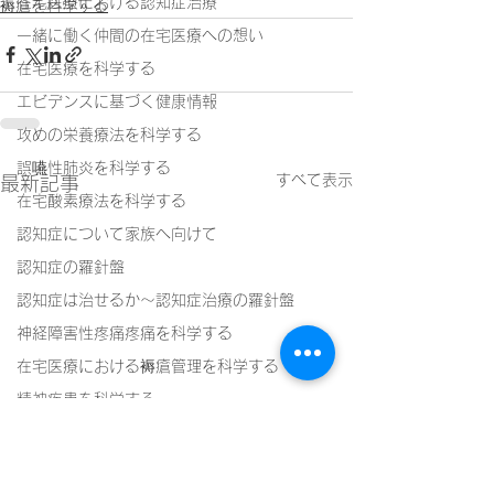
在宅医療における認知症治療
褥瘡を科学する
一緒に働く仲間の在宅医療への想い
在宅医療を科学する
エビデンスに基づく健康情報
攻めの栄養療法を科学する
誤嚥性肺炎を科学する
すべて表示
最新記事
在宅酸素療法を科学する
認知症について家族へ向けて
認知症の羅針盤
認知症は治せるか～認知症治療の羅針盤
神経障害性疼痛疼痛を科学する
在宅医療における褥瘡管理を科学する
精神疾患を科学する
頭痛を科学する