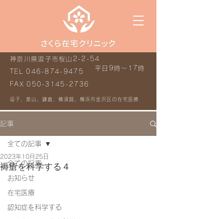
神奈川県逗子市桜山2-2-54
平日9時～17時
TEL
046-874-9475
FAX
050-3145-2736
逗子、葉山、鎌倉、横須賀、横浜市金沢区の在宅医療
記事
全ての記事
2023年10月25日
全ての記事
褥瘡を科学する４
お知らせ
在宅医療
認知症を科学する