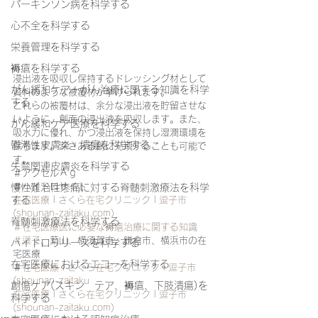
パーキンソン病を科学する
心不全を科学する
栄養管理を科学する
褥瘡を科学する
浸出液を吸収し保持するドレッシング材として
がん緩和ケア＋がん治療に関する知識を科学
資料のような被覆材が挙げられます。
する
これらの被覆材は、余分な浸出液を貯留させな
いように、創面の浸出液を吸収します。また、
がん緩和ケア医療を科学する
吸水力に優れ、かつ浸出液を保持し湿潤環境を
鬱滞性皮膚炎・潰瘍を科学する
保ちます。深さある創に充填することも可能で
す。
失禁関連皮膚炎を科学する
＃アクセルＡｇ
＃ハイドロサイト
慢性難治性疼痛に対する脊髄刺激療法を科学
在宅医療 | さくら在宅クリニック | 逗子市 
する
(shounan-zaitaku.com)
脊髄刺激療法を科学する
＃在宅医療医に必要な褥瘡治療に関する知識
＃逗子
、葉山、横須賀市、鎌倉市、横浜市の在
ハイドロリリースを科学する
宅医療
在宅医療におけるエコーを科学する
＃
在宅医療 | さくら在宅クリニック | 逗子市 
(shounan-zaitaku
創傷ケア(スキン テア、褥瘡、下肢潰瘍)を
在宅医療 | さくら在宅クリニック | 逗子市 
科学する
(shounan-zaitaku.com)