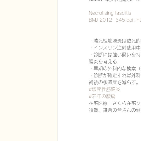
Necrotising fasciitis
BMJ 2012; 345 doi: ht
在宅医療における認知症治療
・壊死性筋膜炎は致死的
・インスリン注射使用中
エビデンスに基づく健康情報
・診断には強い疑いを持
膜炎を考える
・早期の外科的な検索（
認知症について家族へ向けて
・診断が確定すれば外科
術後の後遺症を減らす。
#壊死性筋膜炎
#若年の腰痛
神経障害性疼痛疼痛を科学する
在宅医療 | さくら在宅クリ
須賀、鎌倉の皆さんの健