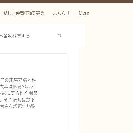
新しい仲間(医師)募集
お知らせ
More
不全を科学する
、その末席で脳外科
の大半は腰痛の患者
撮影にて脊椎や関節
い、その病院は放射
患者さん壊死性筋膜
ースを科学する