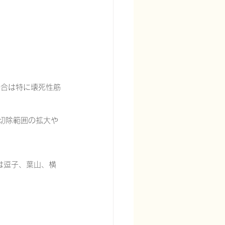
宅酸素療法を科学する
場合は特に壊死性筋
切除範囲の拡大や
る
頭痛を科学する
ックは逗子、葉山、横