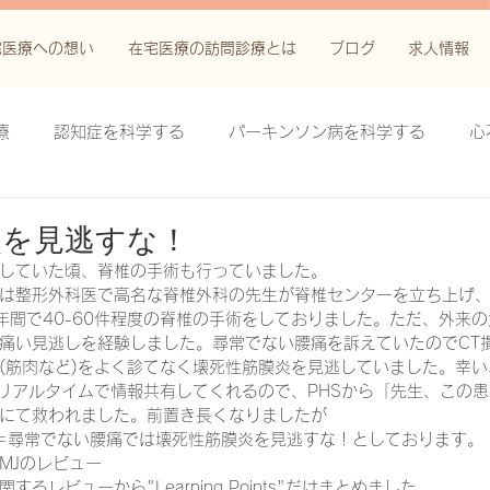
宅医療への想い
在宅医療の訪問診療とは
ブログ
求人情報
療
認知症を科学する
パーキンソン病を科学する
心
科学する
がん緩和ケア＋がん治療に関する知識を科学する
炎を見逃すな！
していた頃、脊椎の手術も行っていました。
は整形外科医で高名な脊椎外科の先生が脊椎センターを立ち上げ
鬱滞性皮膚炎・潰瘍を科学する
失禁関連皮膚炎を科学する
年間で40-60件程度の脊椎の手術をしておりました。ただ、外来
痛い見逃しを経験しました。尋常でない腰痛を訴えていたのでCT
(筋肉など)をよく診てなく壊死性筋膜炎を見逃していました。幸
、リアルタイムで情報共有してくれるので、PHSから「先生、この
療法を科学する
脊髄刺激療法を科学する
ハイドロリリ
にて救われました。前置き長くなりましたが
尿病＝尋常でない腰痛では壊死性筋膜炎を見逃すな！としております。
MJのレビュー
る
創傷ケア(スキン テア、褥瘡、下肢潰瘍)を科学する
するレビューから"Learning Points"だけまとめました。