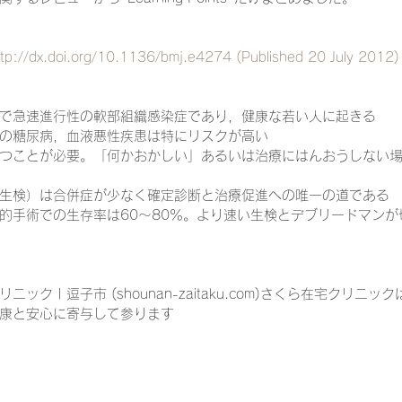
tp://dx.doi.org/10.1136/bmj.e4274 (Published 20 July 2012)
一緒に働く仲間の在宅医療への想い
在宅医療を科学する
で急速進行性の軟部組織感染症であり，健康な若い人に起きる
の糖尿病，血液悪性疾患は特にリスクが高い
攻めの栄養療法を科学する
誤嚥性肺炎を科学する
在
つことが必要。「何かおかしい」あるいは治療にはんおうしない
生検）は合併症が少なく確定診断と治療促進への唯一の道である
認知症の羅針盤
認知症は治せるか～認知症治療の羅針盤
的手術での生存率は60〜80％。より速い生検とデブリードマンが
在宅医療における褥瘡管理を科学する
精神疾患を科学す
ニック | 逗子市 (shounan-zaitaku.com)さくら在宅クリニ
康と安心に寄与して参ります