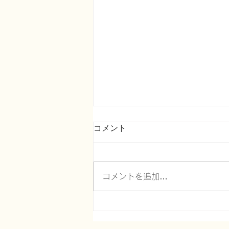
コメント
コメントを追加…
在宅医療における認知症につ
いて２０～脳血流シンチグラ