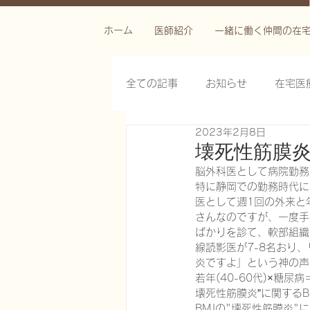
ホーム
医師紹介
一緒に働く仲間の在
全ての記事
お知らせ
在宅医
2023年2月8日
栄養管理を科学する
褥瘡を
壊死性筋膜
脳外科医として病院勤務
特に静岡での勤務時代に
がん緩和ケア医療を科学する
医として週1回の外来と
さんなのですが、一度手
ばかりを診て、軟部組織
線読影医が7-8名おり
慢性難治性疼痛に対する脊髄刺激
炎ですよ」という神の声
若年(40-60代)×糖
壊死性筋膜炎”に関するB
在宅医療におけるエコーを科学す
BMJの"壊死性筋膜炎"に関