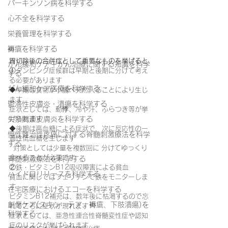
パーキンソン病を科学する
心不全を科学する
栄養管理を科学する
褥瘡を科学する
胃切除後の合併症として重要なものを挙げると
がん緩和ケア＋がん治療に関する知識を科学
①ダンピング症候群は早期と後期に分けて考え
する
る必要があります
がん緩和ケア医療を科学する
◆早期は食物が小腸へ突然入ることにより生じ
ます
鬱滞性皮膚炎・潰瘍を科学する
症状としては、動悸、冷や汗、ふらつき等が挙
げられます
失禁関連皮膚炎を科学する
◆後期は高血糖による症状で、次に反応性の一
慢性難治性疼痛に対する脊髄刺激療法を科学
過性低血糖を生じます
する
  対策としては少量を複数回に 分けてゆっくり
食べることが必要です
脊髄刺激療法を科学する
②鉄・ビタミンB12吸収障害による貧血
ハイドロリリースを科学する
貧血に関してはフェリチンで鉄をモニターしま
す
在宅医療におけるエコーを科学する
ビタミンB12補充は、数年後に枯渇するので忘
創傷ケア(スキン テア、褥瘡、下肢潰瘍)を
れてころに症状が現れます
科学する
症状としては、亜急性連合性脊髄変性症や認知
症のリスクが挙げられます