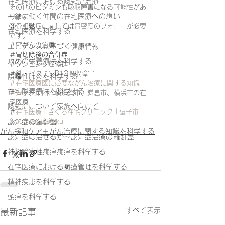
在宅医療における認知症治療
その他のビタミンも吸収障害になる可能性があ
一緒に働く仲間の在宅医療への想い
ります
③骨粗鬆症に関しては骨密度のフォローが必要
在宅医療を科学する
です。
＃胃がんの治療
エビデンスに基づく健康情報
＃
胃切除後の合併症
攻めの栄養療法を科学する
＃ダンピング症候群
＃鉄・ビタミンB12吸収障害
誤嚥性肺炎を科学する
＃在宅医療医に必要ながん治療に関する知識
在宅酸素療法を科学する
＃逗子
、葉山、横須賀市、鎌倉市、横浜市の在
宅医療
認知症について家族へ向けて
＃
在宅医療 | さくら在宅クリニック | 逗子市 
(shounan-zaitaku
認知症の羅針盤
がん緩和ケア＋がん治療に関する知識を科学する
認知症は治せるか～認知症治療の羅針盤
神経障害性疼痛疼痛を科学する
在宅医療における褥瘡管理を科学する
精神疾患を科学する
頭痛を科学する
すべて表示
最新記事