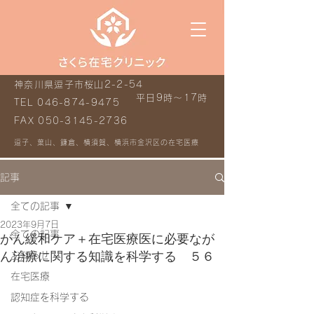
神奈川県逗子市桜山2-2-54
平日9時～17時
TEL
046-874-9475
FAX
050-3145-2736
逗子、葉山、鎌倉、横須賀、横浜市金沢区の在宅医療
記事
全ての記事
2023年9月7日
全ての記事
がん緩和ケア＋在宅医療医に必要なが
ん治療に関する知識を科学する ５６
お知らせ
在宅医療
認知症を科学する