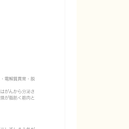
宅酸素療法を科学する
血・電解質異常・脱
る
頭痛を科学する
とはがんから分泌さ
燃焼が脂肪＜筋肉と