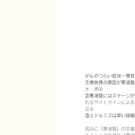
在宅医療における認知症治療
エビデンスに基づく健康情報
認知症について家族へ向けて
がんのつらい症状～倦怠
①
倦怠感の原因が悪液質
水・感染
神経障害性疼痛疼痛を科学する
②
悪液質にはステージが
れるサイトカインによる
なる
③
エドルミズは早い段階
因みに『悪液質』の定義は