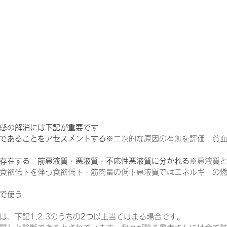
一緒に働く仲間の在宅医療への想い
在宅医療を科学する
攻めの栄養療法を科学する
誤嚥性肺炎を科学する
在
認知症の羅針盤
認知症は治せるか～認知症治療の羅針盤
感の解消には下記が重要です
であることをアセスメントする
※二次的な原因の有無を評価　貧
在宅医療における褥瘡管理を科学する
精神疾患を科学す
存在する　前悪液質・悪液質・不応性悪液質に分かれる
※悪液質
食欲低下を伴う食欲低下・筋肉量の低下悪液質ではエネルギーの
で使う
、下記1,2,3のうちの
2つ
以上当てはまる場合です。