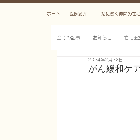
ホーム
医師紹介
一緒に働く仲間の在
全ての記事
お知らせ
在宅医
2024年2月22日
栄養管理を科学する
褥瘡を
がん緩和ケ
がん緩和ケア医療を科学する
慢性難治性疼痛に対する脊髄刺激
在宅医療におけるエコーを科学す