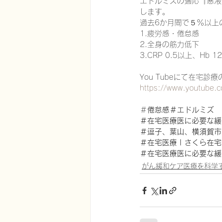
エドルミズの適応『悪液
します。
過去6か月間で５％以上
1.疲労感・倦怠感
2.全身の筋力低下
3.CRP 0.5以上、Hb 
You Tubeにて在宅
https://www.youtube
＃
倦怠感＃エドルミズ
＃在宅医療医に必要な緩
＃逗子、葉山、横須賀市
＃在宅医療 | さくら在宅クリ
＃在宅医療医に必要な緩
がん緩和ケア医療を科学