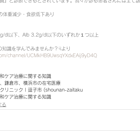
質』と診断できるとされています。我々が診る患者さんには全て
の体重減少・食欲低下あり
12g/dl以下、Alb 3.2g/dl以下のいずれか１つ以上
診療の知識を学んでみませんか？☟より
.com/channel/UCMkHB9UwsqYXdxEAij9yD4Q
和ケア治療に関する知識
、鎌倉市、横浜市の在宅医療
ニック | 逗子市 (shounan-zaitaku
和ケア治療に関する知識
する