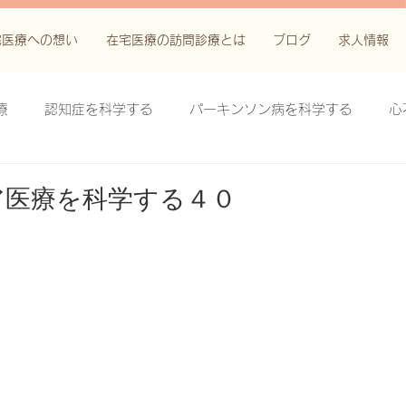
宅医療への想い
在宅医療の訪問診療とは
ブログ
求人情報
療
認知症を科学する
パーキンソン病を科学する
心
科学する
がん緩和ケア＋がん治療に関する知識を科学する
ア医療を科学する４０
鬱滞性皮膚炎・潰瘍を科学する
失禁関連皮膚炎を科学する
療法を科学する
脊髄刺激療法を科学する
ハイドロリリ
る
創傷ケア(スキン テア、褥瘡、下肢潰瘍)を科学する