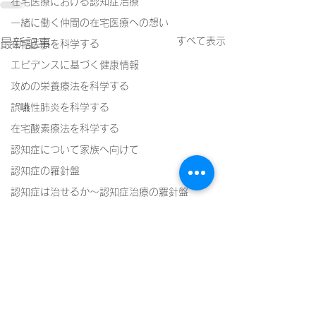
在宅医療における認知症治療
一緒に働く仲間の在宅医療への想い
すべて表示
最新記事
在宅医療を科学する
エビデンスに基づく健康情報
攻めの栄養療法を科学する
誤嚥性肺炎を科学する
在宅酸素療法を科学する
認知症について家族へ向けて
認知症の羅針盤
認知症は治せるか～認知症治療の羅針盤
神経障害性疼痛疼痛を科学する
在宅医療における褥瘡管理を科学する
精神疾患を科学する
頭痛を科学する