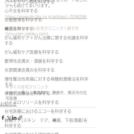
パーキンソン病を科学する
からも続けてまいります。
心不全を科学する
https://newsdig.tbs.co.jp/articles/-/558296
栄養管理を科学する
在宅医療 | さくら在宅クリニック | 逗子市 
褥瘡を科学する
(shounan-zaitaku.com)
がん緩和ケア＋がん治療に関する知識を科学
する
がん緩和ケア医療を科学する
鬱滞性皮膚炎・潰瘍を科学する
失禁関連皮膚炎を科学する
慢性難治性疼痛に対する脊髄刺激療法を科学
する
＃さくら在宅クリニック
＃逗子
、葉山、横須賀市、鎌倉市、横浜市の在
脊髄刺激療法を科学する
宅医療
ハイドロリリースを科学する
お知らせ
在宅医療におけるエコーを科学する
創傷ケア(スキン テア、褥瘡、下肢潰瘍)を
科学する