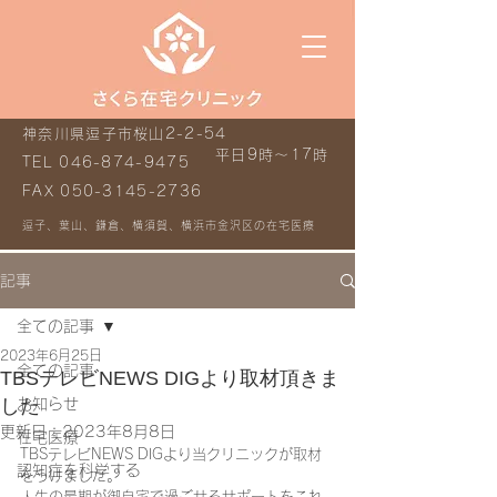
神奈川県逗子市桜山2-2-54
平日9時～17時
TEL
046-874-9475
FAX
050-3145-2736
逗子、葉山、鎌倉、横須賀、横浜市金沢区の在宅医療
記事
全ての記事
2023年6月25日
全ての記事
TBSテレビNEWS DIGより取材頂きま
した
お知らせ
更新日：
2023年8月8日
在宅医療
TBSテレビNEWS DIGより当クリニックが取材
認知症を科学する
をうけました。
人生の最期が御自宅で過ごせるサポートをこれ