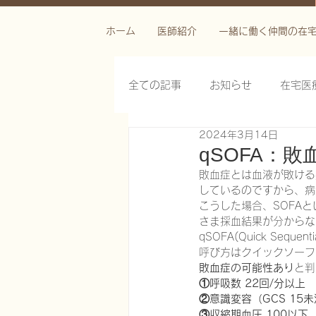
ホーム
医師紹介
一緒に働く仲間の在
全ての記事
お知らせ
在宅医
2024年3月14日
栄養管理を科学する
褥瘡を
qSOFA：
敗血症とは血液が敗ける
しているのですから、病
がん緩和ケア医療を科学する
こうした場合、SOFA
さま採血結果が分からな
qSOFA(Quick Seque
呼び方はクイックソーフ
慢性難治性疼痛に対する脊髄刺激
敗血症の可能性あり
と判
①呼吸数 22回/分以上
②意識変容（GCS 15
在宅医療におけるエコーを科学す
③収縮期血圧 100以下