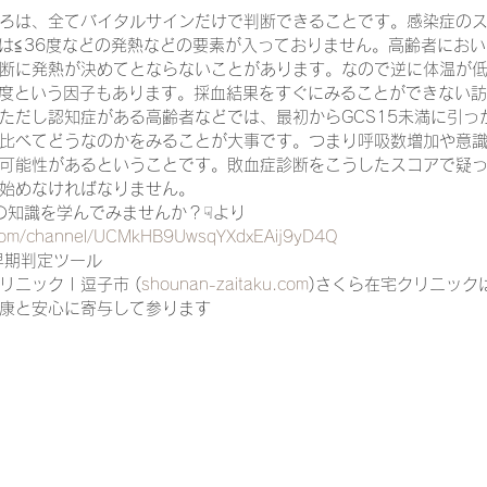
ろは、全てバイタルサインだけで判断できることです。感染症の
たは≦36度などの発熱などの要素が入っておりません。高齢者にお
断に発熱が決めてとならないことがあります。なので逆に体温が
一緒に働く仲間の在宅医療への想い
在宅医療を科学する
6度という因子もあります。採血結果をすぐにみることができない
ただし認知症がある高齢者などでは、最初からGCS15未満に引っ
比べてどうなのかをみることが大事です。つまり呼吸数増加や意
可能性があるということです。敗血症診断をこうしたスコアで疑
攻めの栄養療法を科学する
誤嚥性肺炎を科学する
在
始めなければなりません。
診療の知識を学んでみませんか？☟より
.com/channel/UCMkHB9UwsqYXdxEAij9yD4Q
認知症の羅針盤
認知症は治せるか～認知症治療の羅針盤
早期判定ツール
ニック | 逗子市 (
shounan-zaitaku.com
)さくら在宅クリニック
康と安心に寄与して参ります
在宅医療における褥瘡管理を科学する
精神疾患を科学す