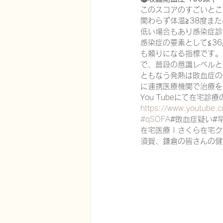
このスコアのすごいとこ
関わらず体温≧38度ま
低い場合もあり感染症診
在宅医療における認知症治療
感染症の要素として≦3
も頼りになる指標です。
で、普段の意識レベルと
ともなう発熱は敗血症の
エビデンスに基づく健康情報
に連携医療機関で治療を
You Tubeにて在宅
https://www.youtube
認知症について家族へ向けて
#qSOFA
#敗血症疑い#
在宅医療 | さくら在宅クリ
須賀、鎌倉の皆さんの健
神経障害性疼痛疼痛を科学する