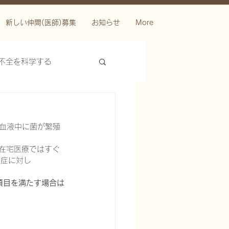
新しい仲間(医師)募集
お知らせ
More
不全を科学する
。血液中に菌が繁殖
。在宅医療ではすぐ
血症に対し
項目を満たす場合は
ースを科学する