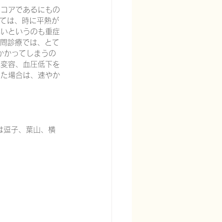
スコアであるにもの
いては、時に平熱が
低いというのも重症
訪問診療では、とて
かかってしまうの
識変容、血圧低下を
った場合は、速やか
宅酸素療法を科学する
は逗子、葉山、横
る
頭痛を科学する