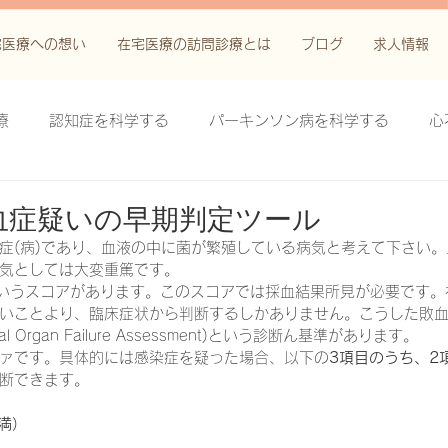
宅医療への想い
在宅医療の訪問診療とは
ブログ
求人情報
療
認知症を科学する
パーキンソン病を科学する
心
科学する
がん緩和ケア＋がん治療に関する知識を科学する
敗血症疑いの早期判定ツール
症(病)であり、血液の中に菌が繁殖している病気と考えて下さい
気としては大変重篤です。
鬱滞性皮膚炎・潰瘍を科学する
失禁関連皮膚炎を科学する
というスコアがあります。このスコアでは採血結果所見が必要です
いことより、臨床症状から判断するしかありません。こうした敗
ntial Organ Failure Assessment)という診断ん基準があります。
ァです。具体的には感染症を疑った場合、以下の
3項目のうち、2
療法を科学する
脊髄刺激療法を科学する
ハイドロリリ
断できます。
未満）
る
創傷ケア(スキン テア、褥瘡、下肢潰瘍)を科学する