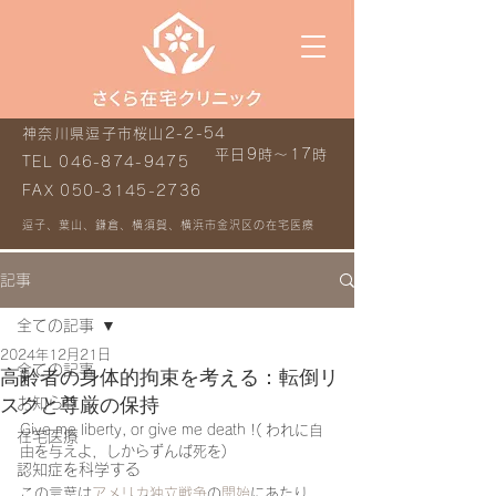
神奈川県逗子市桜山2-2-54
平日9時～17時
TEL
046-874-9475
FAX
050-3145-2736
逗子、葉山、鎌倉、横須賀、横浜市金沢区の在宅医療
記事
全ての記事
2024年12月21日
全ての記事
高齢者の身体的拘束を考える：転倒リ
スクと尊厳の保持
お知らせ
Give me liberty, or give me death !( われに自
在宅医療
由を与えよ，しからずんば死を)
認知症を科学する
この言葉は
アメリカ独立戦争
の
開始
にあたり，