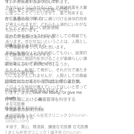
在宅医療における認知症治療
す。」と返答するようにしています。
歩かないようにさせるには、抗精神病薬を大量
一緒に働く仲間の在宅医療への想い
に使うことでぐったりさせて、薬で拘束する
在宅医療を科学する
か、あるいは、車いすに縛り付ける身体的拘束
が考えられますが、どちらも人道的にいかがな
エビデンスに基づく健康情報
ものかと思います。
立って歩くということは人間としての尊厳でも
攻めの栄養療法を科学する
あります。歩かせないということは、人間とし
誤嚥性肺炎を科学する
ての尊厳を奪っていると思います。
家族に転倒のリスクを許容してもらい、結果的
在宅酸素療法を科学する
に、自由に施設内を歩けることが素晴らしい選
認知症について家族へ向けて
択と考えるのですが如何でしょうか。
もちろん、転倒して骨折し、それが元で寝たき
認知症の羅針盤
りになるかもしれませんが、人間としての尊厳
認知症は治せるか～認知症治療の羅針盤
は保たれたと言えるのではないでしょうか。
このような施設が増えていってほしいと思って
神経障害性疼痛疼痛を科学する
います。まさに
Give me liberty, or give me 
death !
在宅医療における褥瘡管理を科学する
＃在宅医療
精神疾患を科学する
＃高齢者の身体的拘束
＃内田院長 | さくら在宅クリニック (
shounan-
頭痛を科学する
zaitaku.com
)
＃逗子、葉山、横須賀、鎌倉在宅医療 在宅医療 
| さくら在宅クリニック | 逗子市 (
shounan-