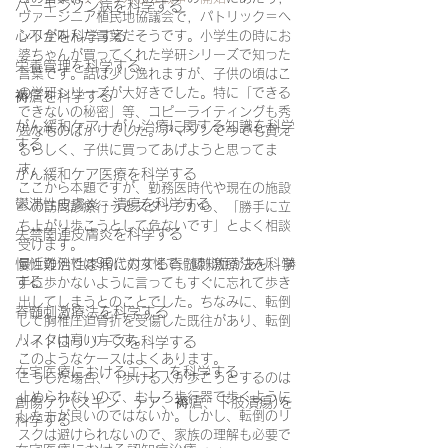
パーキンソン病を科学する
ヴァージニア植民地協議会で，パトリック＝ヘ
心不全を科学する
ンリが叫んだ言葉だそうです。小学生の時にお
婆ちゃんが買ってくれた学研シリーズで知った
栄養管理を科学する
言葉です。話は少し逸れますが、子供の頃はこ
の学研シリーズが大好きでした。特に「できる
褥瘡を科学する
できないの秘密」等、コピーライティングも秀
がん緩和ケア＋がん治療に関する知識を科学
逸なものばかりでした。アマゾンで今でも買え
する
るらしく、子供に買ってあげようと思ってま
す。
がん緩和ケア医療を科学する
ここから本題ですが、勤務医時代や現在の施設
鬱滞性皮膚炎・潰瘍を科学する
への訪問診療行うとスタッフから、「勝手に立
ち上がり歩こうとして危ないです」とよく相談
失禁関連皮膚炎を科学する
受けます。
慢性難治性疼痛に対する脊髄刺激療法を科学
最近の例では90代の女性で、認知症があり、勝
する
手に歩かないように言ってもすぐに忘れて歩き
出してしまうとのことでした。ちなみに、転倒
脊髄刺激療法を科学する
して胸椎圧迫骨折を受傷した既往があり、転倒
リスクは高い方です。
ハイドロリリースを科学する
このようなケースはよくあります。
在宅医療におけるエコーを科学する
こうした場合、「歩ける人が歩こうとするのは
止められないので、むしろ歩行器で歩くように
創傷ケア(スキン テア、褥瘡、下肢潰瘍)を
した方が良いのではないか。しかし、転倒のリ
科学する
スクは避けられないので、家族の理解も必要で