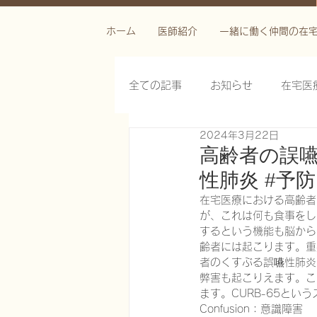
ホーム
医師紹介
一緒に働く仲間の在
全ての記事
お知らせ
在宅医
2024年3月22日
栄養管理を科学する
褥瘡を
高齢者の誤嚥
性肺炎 #予防
がん緩和ケア医療を科学する
在宅医療における高齢者
が、これは何も食事をし
するという機能も脳から
齢者には起こります。重
慢性難治性疼痛に対する脊髄刺激
者のくすぶる誤嚥性肺炎
弊害も起こりえます。こ
ます。CURB-65と
Confusion：意識障害
在宅医療におけるエコーを科学す