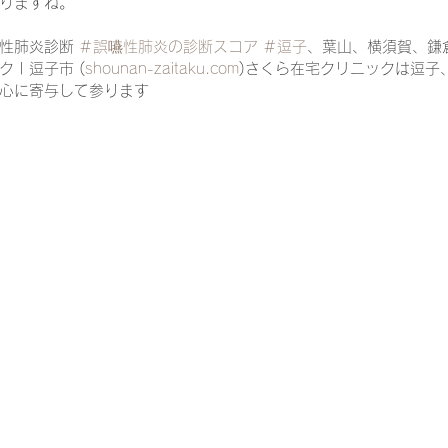
りますね。
性肺炎診断 
＃誤嚥性肺炎の診断スコア
＃逗子
、葉山、横須賀、鎌
 | 逗子市 (
shounan-zaitaku.com
)さくら在宅クリニックは逗子
心に寄与して参ります