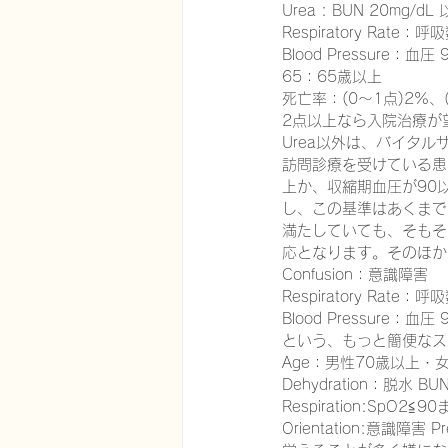
Urea : BUN 20mg/dL
Respiratory Rate：
Blood Pressure：血圧
在宅医療における認知症治療
65：65歳以上
死亡率：(0～1点)2%、(
2点以上なら入院治療が
Urea以外は、バイタ
エビデンスに基づく健康情報
訪問診療を受けている患
上か、収縮期血圧が90
し、この基準はあくまで
満たしていても、そもそ
認知症について家族へ向けて
応となります。そのほか
Confusion：意識障害
Respiratory Rate：
神経障害性疼痛疼痛を科学する
Blood Pressure：血圧
という、もっと簡便なス
Age：男性70歳以上・
Dehydration：脱水 BU
Respiration:SpO2≦9
Orientation:意識障害 