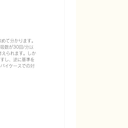
改めて分かります。
宅酸素療法を科学する
吸数が30回/分以
考えられます。しか
ますし、逆に基準を
スバイケースでの対
る
頭痛を科学する