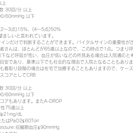
 以上
呼吸数 30回/分 以上
 90/60mmHg 以下
一緒に働く仲間の在宅医療への想い
在宅医療を科学する
2～3点)15%、(4～5点)50%
望ましいと言われています。
ルサインだけで判断することができます。バイタルサインの重要性が
攻めの栄養療法を科学する
誤嚥性肺炎を科学する
在
者さんは、ほとんどが65歳以上なので、この時点で1点。つまり呼
以下など呼吸が荒い、血圧が低いなどの所見ある場合は入院適応と
目安であり、基準以下でも社会的な理由で入院となることもあり
も看取り段階の場合は在宅で加療することもありますので、ケー
認知症の羅針盤
認知症は治せるか～認知症治療の羅針盤
スコアとしてCRB
呼吸数 30回/分 以上
在宅医療における褥瘡管理を科学する
精神疾患を科学す
 90/60mmHg 以下
コアもあります。またA-DROP
女性75歳以上
N≧21mg/dL
0またはPaO2≦60Torr
Pressure:収縮期血圧≦90mmHg