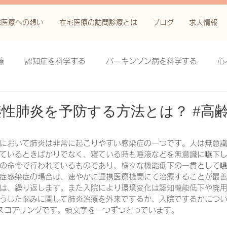
宅医療への想い
在宅医療の訪問診療とは
ブログ
求人情報
療
認知症を科学する
パーキンソン病を科学する
心
科学する
がん緩和ケア＋がん治療に関する知識を科学する
性肺炎を予防する方法とは？ #高齢
鬱滞性皮膚炎・潰瘍を科学する
失禁関連皮膚炎を科学する
において肺炎は非常に起こりやすい感染症の一つです。人は無意
ているときばかりでなく、寝ている時も唾液などを無意識に嚥下
の命令で行われているものであり、様々な機能低下の一貫として
症感染症の場合は、速やかに連携医療機関にて治療することが最
療法を科学する
脊髄刺激療法を科学する
ハイドロリリ
は、繰り返します。また入院により環境変化は認知機能低下や廃用
うした悩みに関して肺炎治療を外来でするか、入院でするかにつ
いうスコアリングです。頭文字を一つずつとっています。
る
創傷ケア(スキン テア、褥瘡、下肢潰瘍)を科学する