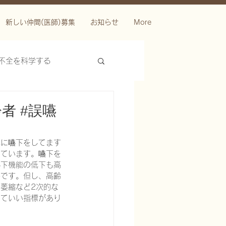
新しい仲間(医師)募集
お知らせ
More
不全を科学する
者 #誤嚥
識に嚥下をしてます
しています。嚥下を
嚥下機能の低下も高
善です。但し、高齢
ースを科学する
萎縮など2次的な
いていい指標があり