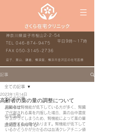
神奈川県逗子市桜山2-2-54
平日9時～17時
TEL
046-874-9475
FAX
050-3145-2736
逗子、葉山、鎌倉、横須賀、横浜市金沢区の在宅医療
記事
全ての記事
2023年1月14日
全ての記事
高齢者の薬の量の調整について
お知らせ
高齢者は腎機能が低下している方が多く、腎臓
で代謝される薬を内服した場合、薬の血中濃度
在宅医療
が上がってしまうため、腎機能によって薬の量
を調整する必要があります。腎機能が低下して
認知症を科学する
いるかどうかが分かるのは血清クレアチニン値