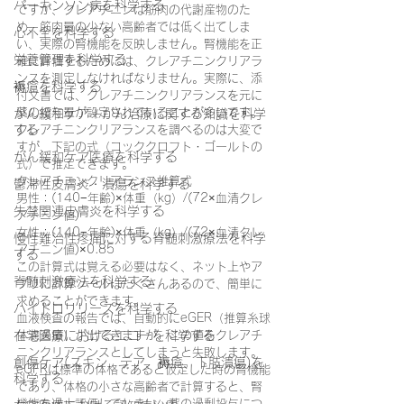
パーキンソン病を科学する
ですが、クレアチニンは筋肉の代謝産物のた
め、筋肉量の少ない高齢者では低く出てしま
心不全を科学する
い、実際の腎機能を反映しません。腎機能を正
栄養管理を科学する
確に評価するためには、クレアチニンクリアラ
ンスを測定しなければなりません。実際に、添
褥瘡を科学する
付文書では、クレアチニンクリアランスを元に
薬の投与量が設定されていることが多いです。
がん緩和ケア＋がん治療に関する知識を科学
する
クレアチニンクリアランスを調べるのは大変で
すが、下記の式（コッククロフト・ゴールトの
がん緩和ケア医療を科学する
式）で推定できます。
クレアチニンクリアランス推算式
鬱滞性皮膚炎・潰瘍を科学する
男性：(140−年齢)×体重（kg）/(72×血清クレ
失禁関連皮膚炎を科学する
アチニン値)　　
女性：(140−年齢)×体重（kg）/(72×血清クレ
慢性難治性疼痛に対する脊髄刺激療法を科学
アチニン値)×0.85
する
この計算式は覚える必要はなく、ネット上やア
脊髄刺激療法を科学する
プリに計算ツールはたくさんあるので、簡単に
求めることができます。
ハイドロリリースを科学する
血液検査の報告では、自動的にeGER（推算糸球
在宅医療におけるエコーを科学する
体濾過量）が出てきますが、この値をクレアチ
ニンクリアランスとしてしまうと失敗します。
創傷ケア(スキン テア、褥瘡、下肢潰瘍)を
eGFRは標準の体格であると仮定した時の腎機能
科学する
であり、体格の小さな高齢者で計算すると、腎
機能を過大評価してしまい、薬の過剰投与につ