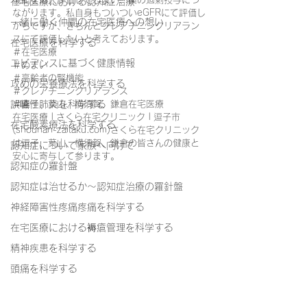
在宅医療における認知症治療
ながります。私自身もついついeGFRにて評価し
一緒に働く仲間の在宅医療への想い
がちですが、きちんとクレアチニンクリアラン
スにて評価したいと考えております。
在宅医療を科学する
＃在宅医療
エビデンスに基づく健康情報
＃めまい
＃高齢者の腎機能
攻めの栄養療法を科学する
＃クレアチニンクリアランス
誤嚥性肺炎を科学する
＃逗子、葉山、横須賀、鎌倉在宅医療
在宅医療 | さくら在宅クリニック | 逗子市 
在宅酸素療法を科学する
(shounan-zaitaku.com)さくら在宅クリニック
は逗子、葉山、横須賀、鎌倉の皆さんの健康と
認知症について家族へ向けて
安心に寄与して参ります。
認知症の羅針盤
認知症は治せるか～認知症治療の羅針盤
神経障害性疼痛疼痛を科学する
在宅医療における褥瘡管理を科学する
精神疾患を科学する
頭痛を科学する