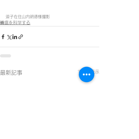
逗子在住山内明徳様撮影
褥瘡を科学する
すべて表示
最新記事