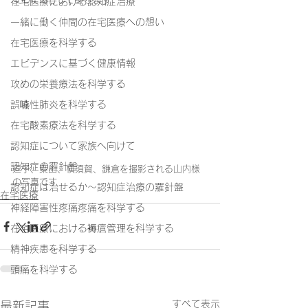
在宅医療における認知症治療
一緒に働く仲間の在宅医療への想い
在宅医療を科学する
エビデンスに基づく健康情報
攻めの栄養療法を科学する
誤嚥性肺炎を科学する
在宅酸素療法を科学する
認知症について家族へ向けて
認知症の羅針盤
逗子、葉山、横須賀、鎌倉を撮影される山内様
の写真です
認知症は治せるか～認知症治療の羅針盤
在宅医療
神経障害性疼痛疼痛を科学する
在宅医療における褥瘡管理を科学する
精神疾患を科学する
頭痛を科学する
すべて表示
最新記事