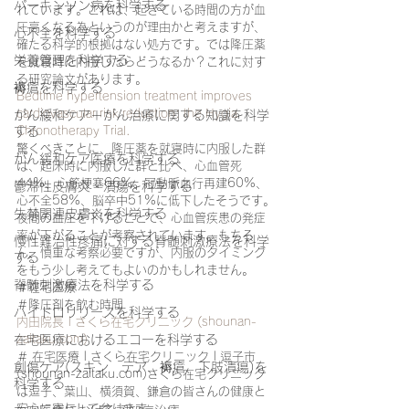
パーキンソン病を科学する
れています。これは、起きている時間の方が血
圧高くなる為というのが理由かと考えますが、
心不全を科学する
確たる科学的根拠はない処方です。では降圧薬
栄養管理を科学する
を就寝時に内服したらどうなるか？これに対す
る研究論文があります。
褥瘡を科学する
Bedtime hypertension treatment improves 
cardiovascular risk reduction: the Hygia 
がん緩和ケア＋がん治療に関する知識を科学
する
Chronotherapy Trial.
驚くべきことに、降圧薬を就寝時に内服した群
がん緩和ケア医療を科学する
は、起床時に内服した群と比べ、心血管死
44%、心筋梗塞66%、冠動脈血行再建60%、
鬱滞性皮膚炎・潰瘍を科学する
心不全58%、脳卒中51%に低下したそうです。
失禁関連皮膚炎を科学する
夜間の血圧を下げることで、心血管疾患の発症
率が下がることが考察されています。もちろ
慢性難治性疼痛に対する脊髄刺激療法を科学
ん、慎重な考察必要ですが、内服のタイミング
する
をもう少し考えてもよいのかもしれません。
脊髄刺激療法を科学する
＃在宅医療
＃降圧剤を飲む時間
ハイドロリリースを科学する
内田院長 | さくら在宅クリニック (shounan-
在宅医療におけるエコーを科学する
zaitaku.com)
＃ 在宅医療 | さくら在宅クリニック | 逗子市 
創傷ケア(スキン テア、褥瘡、下肢潰瘍)を
(shounan-zaitaku.com)さくら在宅クリニック
科学する
は逗子、葉山、横須賀、鎌倉の皆さんの健康と
安心に寄与して参ります