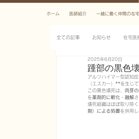
ホーム
医師紹介
一緒に働く仲間の在
全ての記事
お知らせ
在宅医
2025年6月20日
栄養管理を科学する
褥瘡を
踵部の黒色
アルツハイマー型認知症
（エスカー）**を生じ
がん緩和ケア医療を科学する
この黒色壊死は、
肉芽の
を
薬剤的に軟化・融解
さ
壊死組織はほぼ取り除く
剤）による処置
を併用し
慢性難治性疼痛に対する脊髄刺激
在宅医療におけるエコーを科学す