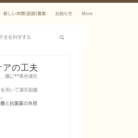
新しい仲間(医師)募集
お知らせ
More
不全を科学する
ケアの工夫
、踵に**黒色壊死
ムを用いて壊死組織
た。
（糖と抗菌薬の外用
ースを科学する