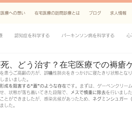
宅医療への想い
在宅医療の訪問診療とは
ブログ
求人情報
療
認知症を科学する
パーキンソン病を科学する
心
科学する
がん緩和ケア＋がん治療に関する知識を科学する
壊死、どう治す？在宅医療での褥瘡
を患うご高齢の方が、誤嚥性肺炎をきっかけに寝たきり状態となり
てしまいました。
鬱滞性皮膚炎・潰瘍を科学する
失禁関連皮膚炎を科学する
形成を阻害する“蓋”のような存在
です。まずは、ゲーベンクリー
せ、状態が落ち着いてきた段階で、
メスで慎重に除去
を行いまし
ことができましたが、感染兆候があったため、
ネグミンシュガー
ました。
療法を科学する
脊髄刺激療法を科学する
ハイドロリリ
る
創傷ケア(スキン テア、褥瘡、下肢潰瘍)を科学する