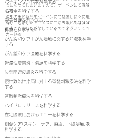
パーキンソン病を科学する
うになってしまいますので、ゲーベンにて融解
心不全を科学する
させ
踵部の黒色壊死をゲーベンにて処置し徐々に融
栄養管理を科学する
解してきましたのでメスにて除去黒色部はほぼ
除去できました感染しているのでネグミンシュ
褥瘡を科学する
ガー処置
がん緩和ケア＋がん治療に関する知識を科学
する
がん緩和ケア医療を科学する
鬱滞性皮膚炎・潰瘍を科学する
失禁関連皮膚炎を科学する
慢性難治性疼痛に対する脊髄刺激療法を科学
する
脊髄刺激療法を科学する
ハイドロリリースを科学する
在宅医療におけるエコーを科学する
創傷ケア(スキン テア、褥瘡、下肢潰瘍)を
科学する