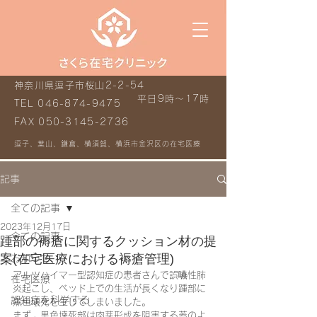
神奈川県逗子市桜山2-2-54
平日9時～17時
TEL
046-874-9475
FAX
050-3145-2736
逗子、葉山、鎌倉、横須賀、横浜市金沢区の在宅医療
記事
全ての記事
2023年12月17日
全ての記事
踵部の褥瘡に関するクッション材の提
案(在宅医療における褥瘡管理)
お知らせ
アルツハイマー型認知症の患者さんで誤嚥性肺
在宅医療
炎起こし、ベッド上での生活が長くなり踵部に
認知症を科学する
黒色壊死を生じてしまいました。
まず、黒色壊死部は肉芽形成を阻害する蓋のよ