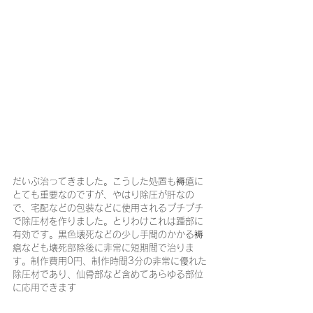
だいぶ治ってきました。こうした処置も褥瘡に
とても重要なのですが、やはり除圧が肝なの
で、宅配などの包装などに使用されるプチプチ
で除圧材を作りました。とりわけこれは踵部に
有効です。黒色壊死などの少し手間のかかる褥
瘡なども壊死部除後に非常に短期間で治りま
す。制作費用0円、制作時間3分の非常に優れた
除圧材であり、仙骨部など含めてあらゆる部位
に応用できます