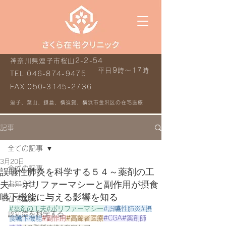
神奈川県逗子市桜山2-2-54
平日9時～17時
TEL
046-874-9475
FAX
050-3145-2736
逗子、葉山、鎌倉、横須賀、横浜市金沢区の在宅医療
記事
全ての記事
3月20日
全ての記事
誤嚥性肺炎を科学する５４～薬剤の工
夫──ポリファーマシーと副作用が摂食
お知らせ
嚥下機能に与える影響を知る
在宅医療
#薬剤の工夫
#ポリファーマシー
#誤嚥性肺炎
#摂
認知症を科学する
食嚥下機能
#副作用
#高齢者医療
#CGA
#薬剤師