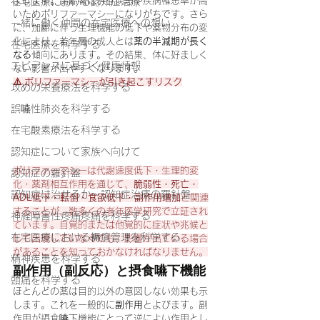
よびます。高齢者は併存疾患や疾病罹患率が高
在宅医療における認知症治療
いためポリファーマシーになりがちです。さら
一緒に働く仲間の在宅医療への想い
に、加齢に伴う生理機能の低下や薬物分布の変
化により、若年層の成人とは
薬の半減期が長く
在宅医療を科学する
なる
傾向にあります。その結果、体に好ましく
エビデンスに基づく健康情報
ない影響が出やすくなります。
⚠️ ポリファーマシーが引き起こすリスク
攻めの栄養療法を科学する
誤嚥性肺炎を科学する
在宅酸素療法を科学する
認知症について家族へ向けて
ポリファーマシーは代謝速度低下・生理的変
認知症の羅針盤
化・薬剤相互作用を通じて、
脆弱性・死亡・
認知症は治せるか～認知症治療の羅針盤
ADL低下・転倒・食欲低下・副作用増加
と関連
することが、数多くの老年医学研究で立証され
神経障害性疼痛疼痛を科学する
ています。自覚的または他覚的に症状や兆候と
在宅医療における褥瘡管理を科学する
して出現していなくても、影響が出ている場合
があることを知っておかなければなりません。
精神疾患を科学する
副作用（副反応）と摂食嚥下機能
頭痛を科学する
ほとんどの薬は目的以外の意図しない効果も示
します。これを一般的に
副作用
とよびます。副
作用が摂食嚥下機能にとって逆によい作用とし