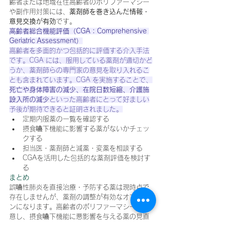
齢者または地域在住高齢者のポリファーマシー
や副作用対策には、
薬剤師を巻き込んだ情報・
意見交換が有効
です。
高齢者総合機能評価（CGA：Comprehensive 
Geriatric Assessment）
高齢者を多面的かつ包括的に評価する介入手法
です。CGA には、服用している薬剤が適切かど
うか、薬剤師らの専門家の意見を取り入れるこ
とも含まれています。CGA を実施することで、
死亡や身体障害の減少、在院日数短縮、介護施
設入所の減少
といった高齢者にとって好ましい
予後が期待できると証明されました。
定期内服薬の一覧を確認する
摂食嚥下機能に影響する薬がないかチェッ
クする
担当医・薬剤師と減薬・変薬を相談する
CGAを活用した包括的な薬剤評価を検討す
る
まとめ
誤嚥性肺炎を直接治療・予防する薬は現時点で
存在しませんが、薬剤の調整が有効なオプショ
ンになります。高齢者のポリファーマシーに注
意し、摂食嚥下機能に悪影響を与える薬の見直
しを、薬剤師と連携しながら行いましょう。