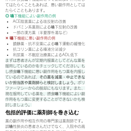
てはたらくこともあれば、悪い副作用としては
たらくこともあります。
◎ 嚥下機能によい副作用の例
ACE阻害薬による咳反射の改善
ドパミン系薬剤による嚥下反射の改善
一部の漢方薬（半夏厚朴湯など）
✕ 嚥下機能に悪い副作用の例
鎮静薬・抗不安薬による嚥下運動の緩慢化
抗コリン薬による唾液分泌減少
利尿薬・不眠症治療薬によるADL低下
まずは患者さんが定期内服薬としてどんな薬を
服用しているのかをチェックしてください。も
し摂食嚥下機能に悪い副作用をもつ薬を内服し
ているのであれば、
その薬を減薬・中止できな
いか担当医や薬剤師らと検討しましょう
。ポリ
ファーマシーからの脱却にもなります。また、
現在服用している薬を、摂食嚥下機能によい副
作用をもつ薬に変更することができないかも検
討しましょう。
包括的評価に薬剤師を巻き込む
薬の副作用や相互作用の専門家は薬剤師です。
誤嚥性肺炎の患者さんだけでなく、入院中の高