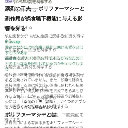
連携
#多職種連携
#在宅ケア
パーキンソン病を科学する
薬剤の工夫──ポリファーマシーと
心不全を科学する
副作用が摂食嚥下機能に与える影
栄養管理を科学する
褥瘡を科学する
響を知る
がん緩和ケア＋がん治療に関する知識を科学
第8章 3つの工夫 ③ 薬剤｜p.88–89
する
Message
薬剤のなかには摂食嚥下機能に悪い影響を及ぼ
がん緩和ケア医療を科学する
すものがある
鬱滞性皮膚炎・潰瘍を科学する
高齢者はポリファーマシーになりがちなため、
どのような薬を服用しているのかチェックしよ
失禁関連皮膚炎を科学する
う
直接的に誤嚥性肺炎を予防できる薬は現在のと
慢性難治性疼痛に対する脊髄刺激療法を科学
ころ開発されていません。また、誤嚥性肺炎を
する
直接治療する薬は感染症の治療に使われる抗菌
脊髄刺激療法を科学する
薬だけです。摂食嚥下障害を治療できる薬も存
在しません。しかし、摂食嚥下障害や誤嚥性肺
ハイドロリリースを科学する
炎には、
「薬剤の工夫（調整）」が1つのオプシ
在宅医療におけるエコーを科学する
ョンとして有効な場合があります
。
ポリファーマシーとは
創傷ケア(スキン テア、褥瘡、下肢潰瘍)を
科学する
多剤併用による有害事象を
ポリファーマシー
と