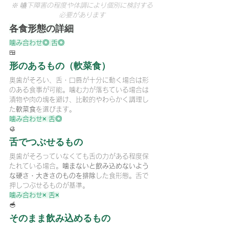
※ 嚥下障害の程度や体調により個別に検討する
必要があります
各食形態の詳細
噛み合わせ◎ 舌◎
🍱
形のあるもの（軟菜食）
奥歯がそろい、舌・口唇が十分に動く場合は形
のある食事が可能。噛む力が落ちている場合は
漬物や肉の塊を避け、比較的やわらかく調理し
た
軟菜食
を選びます。
噛み合わせ× 舌◎
🥮
舌でつぶせるもの
奥歯がそろっていなくても舌の力がある程度保
たれている場合。
噛まないと飲み込めないよう
な硬さ・大きさのものを排除
した食形態。舌で
押しつぶせるものが基準。
噛み合わせ× 舌×
🥣
そのまま飲み込めるもの