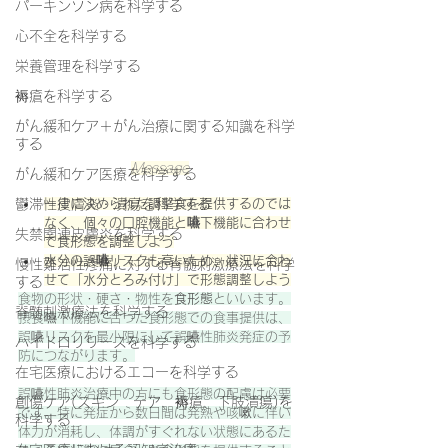
パーキンソン病を科学する
心不全を科学する
栄養管理を科学する
褥瘡を科学する
がん緩和ケア＋がん治療に関する知識を科学
する
Message
がん緩和ケア医療を科学する
一律に決められた調整食を提供するのでは
鬱滞性皮膚炎・潰瘍を科学する
なく、個々の口腔機能と嚥下機能に合わせ
失禁関連皮膚炎を科学する
て食形態を調整しよう
水分の誤嚥リスクも高いため、状況に合わ
慢性難治性疼痛に対する脊髄刺激療法を科学
せて「水分とろみ付け」で形態調整しよう
する
食物の形状・硬さ・物性を
食形態
といいます。
脊髄刺激療法を科学する
摂食嚥下機能に合った食形態での食事提供は、
誤嚥リスクを最小限にして誤嚥性肺炎発症の予
ハイドロリリースを科学する
防につながります。
在宅医療におけるエコーを科学する
誤嚥性肺炎治療中の方にも食形態の配慮は必要
創傷ケア(スキン テア、褥瘡、下肢潰瘍)を
です。特に発症から数日間は発熱や咳嗽に伴い
科学する
体力が消耗し、体調がすぐれない状態にあるた