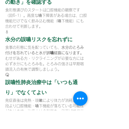
の動き」を確認する
食形態選びのスタートは口腔機能の観察です
（図6-1）。高度な嚥下障害がある場合は、口腔
機能だけでなく飲み込む機能（嚥下機能）にも
合わせて判断します。
💧
水分の誤嚥リスクを忘れずに
食事の形態に気を配っていても、
水分のとろみ
付けを忘れていると水が誤嚥経路になります。
むせがある方・リクライニングが必要な方には
必ず水分にもとろみを。とろみの強さは早期咽
頭流入の有無で調整しましょう。
🤒
誤嚥性肺炎治療中は「いつも通
り」でなくてよい
発症直後は発熱・咳嗽により体力が消耗し、普
段より口腔機能・嚥下機能が落ちている可能性
があります。治療中は食形態を一段下げて提供
することも重要な配慮です。
📝 まとめ