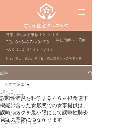
神奈川県逗子市桜山2-2-54
平日9時～17時
TEL
046-874-9475
FAX
050-3145-2736
逗子、葉山、鎌倉、横須賀、横浜市金沢区の在宅医療
記事
全ての記事
3月13日
全ての記事
誤嚥性肺炎を科学する４６～摂食嚥下
機能に合った食形態での食事提供は、
お知らせ
誤嚥リスクを最小限にして誤嚥性肺炎
在宅医療
発症の予防につながります。
認知症を科学する