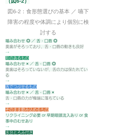
（図6-2）
図6-2：食形態選びの基本 ／ 嚥下
障害の程度や体調により個別に検
討する
噛み合わせ ◎ ／ 舌・口唇 ◎
奥歯がそろっており、舌・口唇の動きも良好
→
形のあるもの
噛み合わせ × ／ 舌・口唇 ◎
奥歯はそろっていないが、舌の力は保たれてい
る
→
舌でつぶせるもの
噛み合わせ × ／ 舌・口唇 ×
舌・口唇の力が極端に落ちている
→
そのまま飲み込めるもの
リクライニング必要 or 早期咽頭流入あり or 食
事中のむせあり
→
水分とろみ付き