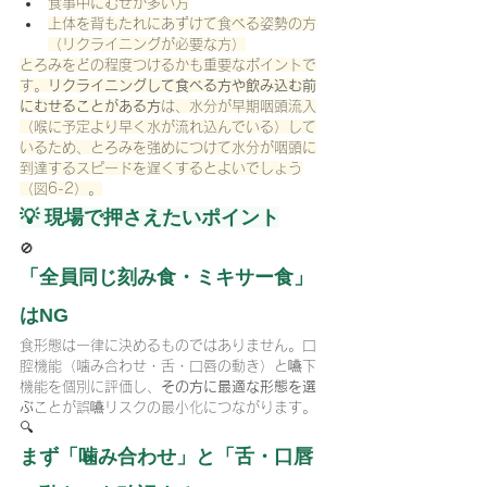
食事中にむせが多い方
上体を背もたれにあずけて食べる姿勢の方
（リクライニングが必要な方）
とろみをどの程度つけるかも重要なポイントで
す。
リクライニングして食べる方や飲み込む前
にむせることがある方
は、水分が早期咽頭流入
（喉に予定より早く水が流れ込んでいる）して
いるため、とろみを強めにつけて水分が咽頭に
到達するスピードを遅くするとよいでしょう
（図6-2）。
💡 現場で押さえたいポイント
🚫
「全員同じ刻み食・ミキサー食」
はNG
食形態は一律に決めるものではありません。口
腔機能（噛み合わせ・舌・口唇の動き）と嚥下
機能を個別に評価し、
その方に最適な形態を選
ぶ
ことが誤嚥リスクの最小化につながります。
🔍
まず「噛み合わせ」と「舌・口唇