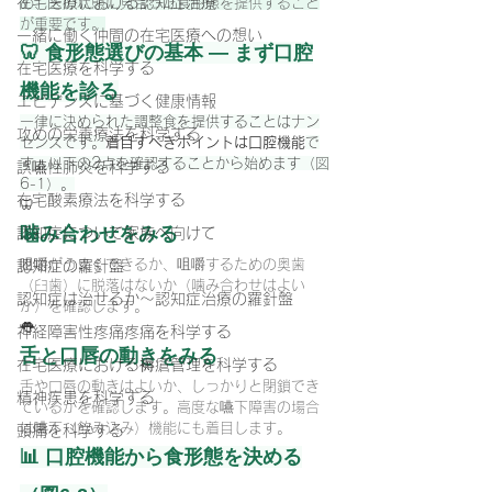
在宅医療における認知症治療
め、その状態に見合った食形態を提供すること
が重要です。
一緒に働く仲間の在宅医療への想い
🦷 食形態選びの基本 — まず口腔
在宅医療を科学する
機能を診る
エビデンスに基づく健康情報
一律に決められた調整食を提供することはナン
攻めの栄養療法を科学する
センスです。
着目すべきポイントは口腔機能
で
す。以下の2点を確認することから始めます（図
誤嚥性肺炎を科学する
6-1）。
在宅酸素療法を科学する
🦷
噛み合わせをみる
認知症について家族へ向けて
咀嚼がうまくできるか、咀嚼するための奥歯
認知症の羅針盤
（臼歯）に脱落はないか（噛み合わせはよい
認知症は治せるか～認知症治療の羅針盤
か）を確認します。
👅
神経障害性疼痛疼痛を科学する
舌と口唇の動きをみる
在宅医療における褥瘡管理を科学する
舌や口唇の動きはよいか、しっかりと閉鎖でき
精神疾患を科学する
ているかを確認します。高度な嚥下障害の場合
は嚥下（飲み込み）機能にも着目します。
頭痛を科学する
📊 口腔機能から食形態を決める