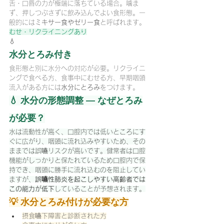
舌・口唇の力が極端に落ちている場合。噛ま
ず、押しつぶさずに飲み込んでよい食形態。一
般的には
ミキサー食やゼリー食
と呼ばれます。
むせ・リクライニングあり
💧
水分とろみ付き
食形態と別に水分への対応が必要。リクライニ
ングで食べる方、食事中にむせる方、早期咽頭
流入がある方には
水分にとろみ
をつけます。
💧 水分の形態調整 — なぜとろみ
が必要？
水は流動性が高く、口腔内では低いところにす
ぐに広がり、咽頭に流れ込みやすいため、その
ままでは誤嚥リスクが高いです。健常者は口腔
機能がしっかりと保たれているため口腔内で保
持でき、咽頭に勝手に流れ込むのを阻止してい
ますが、
誤嚥性肺炎を起こしやすい高齢者では
この能力が低下
していることが予想されます。
💡 水分とろみ付けが必要な方
摂食嚥下障害と診断された方