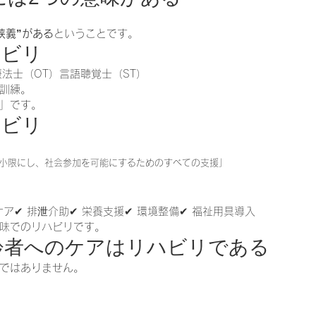
狭義”がある
ということです。
ハビリ
療法士（OT）言語聴覚士（ST）
訓練。
」です。
ハビリ
小限にし、社会参加を可能にするためのすべての支援」
ケア✔ 排泄介助✔ 栄養支援✔ 環境整備✔ 福祉用具導入
味でのリハビリです。
高齢者へのケアはリハビリである
ではありません。