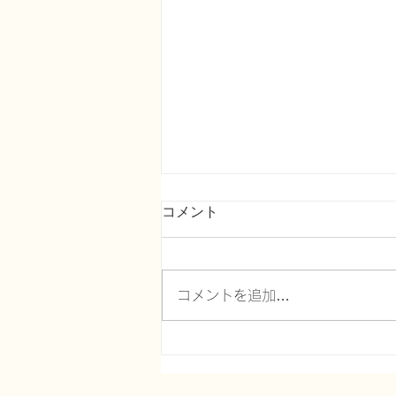
コメント
コメントを追加…
誤嚥性肺炎を科学する６９～
重度認知症患者の食事介助