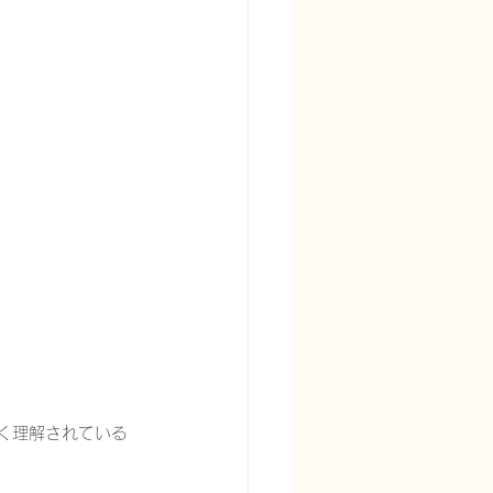
宅酸素療法を科学する
る
頭痛を科学する
く理解されている