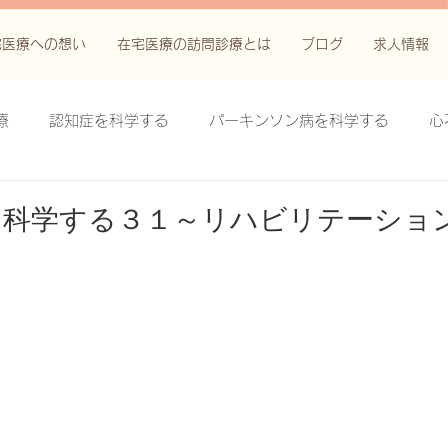
宅医療への想い
在宅医療の訪問診療とは
ブログ
求人情報
療
認知症を科学する
パーキンソン病を科学する
心
科学する
がん緩和ケア＋がん治療に関する知識を科学する
を科学する３１～リハビリテーショ
鬱滞性皮膚炎・潰瘍を科学する
失禁関連皮膚炎を科学する
療法を科学する
脊髄刺激療法を科学する
ハイドロリリ
る
創傷ケア(スキン テア、褥瘡、下肢潰瘍)を科学する