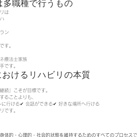
リは多職種で行うもの
リは
ハ
ラン
です。
ネ療法士家族
手です。
療におけるリハビリの本質
継続」こそが目標です。
することよりも、
レに行ける✔ 会話ができる✔ 好きな場所へ行ける
リです。
身体的・心理的・社会的状態を維持するためのすべてのプロセス