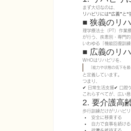
まず大切なのは、
リハビリには“広義”と“
■ 狭義のリ
理学療法士（PT）作業
が行う、疾患別・専門的
いわゆる「機能回復訓練
■ 広義のリ
WHOはリハビリを、
「能力や状態の低下を最
と定義しています。
つまり、
✔ 日常生活支援✔ 口腔
これらすべてが、広い意
2. 要介護
歩行訓練だけがリハビリ
安全に移乗する
自力で食事を続ける
排泄を維持する