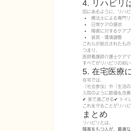
4. リハビ
図にあるように、リハビ
療法士による専門リ
日常ケアの提供
障害に対するケアプ
装具・環境調整
これらが統合されたもの
つまり、
医師看護師介護士ケアマ
すべてがリハビリの担い
5. 在宅医
在宅では、
「社会参加」や「生活の
入院のように数値を改善
✔ 家で過ごせる✔ トイ
これを守ることがリハビ
まとめ
リハビリとは、
障害をもつ人が、最適な