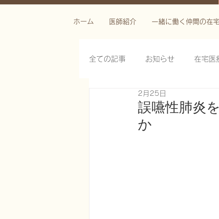
ホーム
医師紹介
一緒に働く仲間の在
全ての記事
お知らせ
在宅医
2月25日
栄養管理を科学する
褥瘡を
誤嚥性肺炎
か
がん緩和ケア医療を科学する
慢性難治性疼痛に対する脊髄刺激
在宅医療におけるエコーを科学す