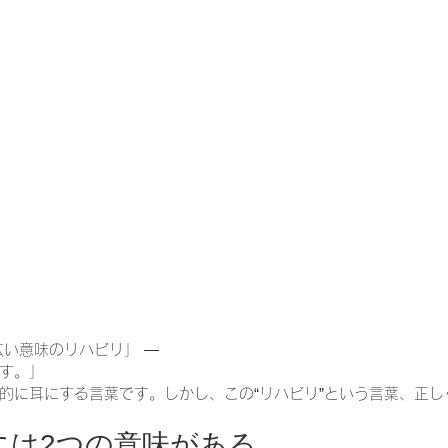
一緒に働く仲間の在宅医療への想い
在宅医療を科学する
攻めの栄養療法を科学する
誤嚥性肺炎を科学する
在
認知症の羅針盤
認知症は治せるか～認知症治療の羅針盤
在宅医療における褥瘡管理を科学する
精神疾患を科学す
広い意味のリハビリ」 ―
す。」
的に耳にする言葉です。しかし、この“リハビリ”という言葉、正し
リには2つの意味がある