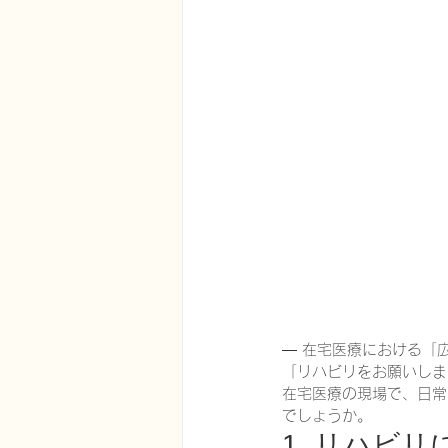
在宅医療における認知症治療
エビデンスに基づく健康情報
認知症について家族へ向けて
神経障害性疼痛疼痛を科学する
― 在宅医療における「
「リハビリをお願いしま
在宅医療の現場で、日常
でしょうか。
1. リハビ