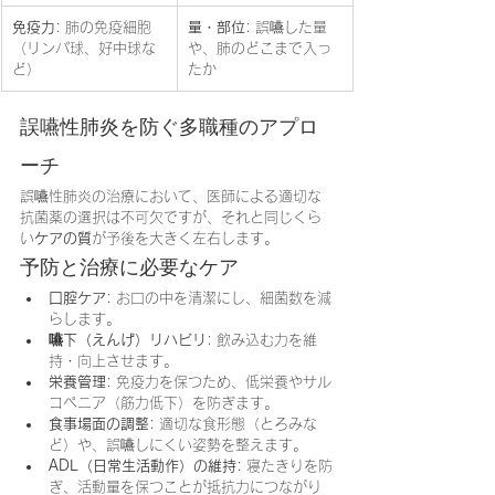
免疫力
: 肺の免疫細胞
量・部位
: 誤嚥した量
（リンパ球、好中球な
や、肺のどこまで入っ
ど）
たか
誤嚥性肺炎を防ぐ多職種のアプロ
ーチ
誤嚥性肺炎の治療において、医師による適切な
抗菌薬の選択は不可欠ですが、それと同じくら
い
ケアの質
が予後を大きく左右します。
予防と治療に必要なケア
口腔ケア
: お口の中を清潔にし、細菌数を減
らします。
嚥下（えんげ）リハビリ
: 飲み込む力を維
持・向上させます。
栄養管理
: 免疫力を保つため、低栄養やサル
コペニア（筋力低下）を防ぎます。
食事場面の調整
: 適切な食形態（とろみな
ど）や、誤嚥しにくい姿勢を整えます。
ADL（日常生活動作）の維持
: 寝たきりを防
ぎ、活動量を保つことが抵抗力につながり