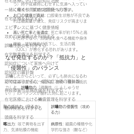
在宅医療における認知症治療
う）時や就寝時にむせずに気道へ入ってい
一緒に働く仲間の在宅医療への想い
く唾液も、重要な原因となります。
お口の健康が直結
: 口腔衛生状態が不良であ
在宅医療を科学する
れば細菌量が増え、発症リスクが高まりま
す。
エビデンスに基づく健康情報
高い死亡率と後遺症
: 死亡率が約15%と高
攻めの栄養療法を科学する
いだけでなく、回復後も食べる機能や身体
機能、認知機能が低下し、生活の質
誤嚥性肺炎を科学する
（QOL）が悪化する恐れがあります。
在宅酸素療法を科学する
なぜ発症するのか？「抵抗力」と
認知症について家族へ向けて
「侵襲性」のバランス
認知症の羅針盤
誤嚥したからといって、必ずしも肺炎になるわ
認知症は治せるか～認知症治療の羅針盤
けではありません。発症は、肺の「個体の抵抗
力」
と、誤嚥物の
「侵襲性（しんしゅうせ
神経障害性疼痛疼痛を科学する
い）」のバランスが崩れた時に起こります。
在宅医療における褥瘡管理を科学する
肺の抵抗力（守る力）
誤嚥物の侵襲性（攻め
精神疾患を科学する
る力）
頭痛を科学する
喀出力
: 咳で異物を出す
病原性
: 細菌の種類や化
力、気道粘膜の機能
学的な強さ（酸など）