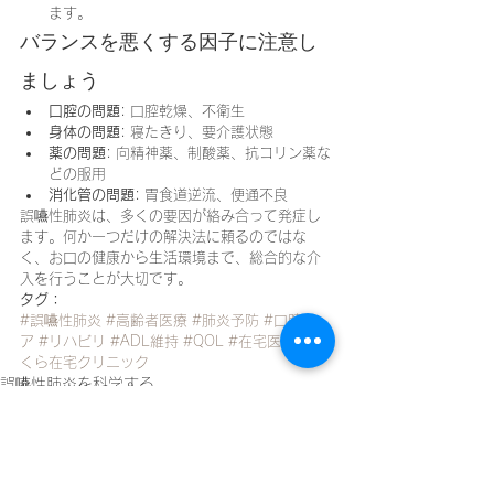
ます。
バランスを悪くする因子に注意し
ましょう
口腔の問題
: 口腔乾燥、不衛生
身体の問題
: 寝たきり、要介護状態
薬の問題
: 向精神薬、制酸薬、抗コリン薬な
どの服用
消化管の問題
: 胃食道逆流、便通不良
誤嚥性肺炎は、多くの要因が絡み合って発症し
ます。何か一つだけの解決法に頼るのではな
く、お口の健康から生活環境まで、総合的な介
入を行うことが大切です。
タグ：
#誤嚥性肺炎
#高齢者医療
#肺炎予防
#口腔ケ
ア
#リハビリ
#ADL維持
#QOL
#在宅医療
#さ
くら在宅クリニック
誤嚥性肺炎を科学する