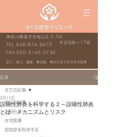
神奈川県逗子市桜山2-2-54
平日9時～17時
TEL
046-874-9475
FAX
050-3145-2736
逗子、葉山、鎌倉、横須賀、横浜市金沢区の在宅医療
記事
全ての記事
2月11日
全ての記事
誤嚥性肺炎を科学する２～誤嚥性肺炎
とは：メカニズムとリスク
お知らせ
在宅医療
認知症を科学する