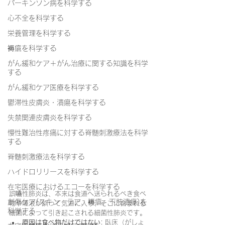
パーキンソン病を科学する
心不全を科学する
栄養管理を科学する
褥瘡を科学する
がん緩和ケア＋がん治療に関する知識を科学
する
がん緩和ケア医療を科学する
鬱滞性皮膚炎・潰瘍を科学する
失禁関連皮膚炎を科学する
慢性難治性疼痛に対する脊髄刺激療法を科学
する
脊髄刺激療法を科学する
ハイドロリリースを科学する
在宅医療におけるエコーを科学する
誤嚥性肺炎は、本来は食道へ送られるべき食べ
創傷ケア(スキン テア、褥瘡、下肢潰瘍)を
物や唾液が誤って気道に入り、そこに含まれる
科学する
細菌によって引き起こされる細菌性肺炎です。
原因は食べ物だけではない
: 臥床（がしょ