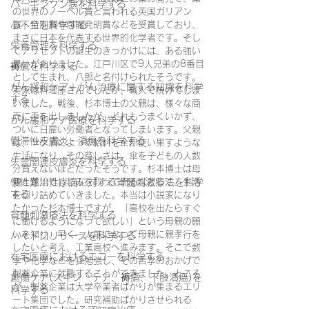
パーキンソン病を科学する
の世界のノーベル賞と言われる英国ガリアン
心不全を科学する
賞・特別賞や恩賜発明賞などを受賞しており、
まさに日本を代表する世界的化学者です。そし
栄養管理を科学する
てアリセプトの誕生のきっかけには、ある強い
思いがありました。
江戸川区で9人兄弟の8番目
褥瘡を科学する
として生まれ、八郎と名付けられたそうです。
がん緩和ケア＋がん治療に関する知識を科学
実家は料理屋さんでしたが、戦火で焼けてしま
する
いました。戦後、杉本博士の父親は、様々な商
売に手を出しましたが、どれもうまくいかず、
がん緩和ケア医療を科学する
ついに日雇い労働者となってしまいます。父親
鬱滞性皮膚炎・潰瘍を科学する
は、ヤケ酒によって給料を全部使い果すような
生活になり、その貧しさは、傘を子どもの人数
失禁関連皮膚炎を科学する
分買えないほどだったそうです。杉本博士は母
慢性難治性疼痛に対する脊髄刺激療法を科学
親と荒川でしじみを取って売るなどして、生活
する
を切り詰めていきました。本当は小説家になり
たかった杉本博士ですが、「高校を出たらすぐ
脊髄刺激療法を科学する
に働けるようになって欲しい」という母親の願
いを知り、早く一人前になって母親に親孝行を
ハイドロリリースを科学する
したいと考え、工業高校へ進みます。そこで数
在宅医療におけるエコーを科学する
学や化学などを猛勉強し、その苦学のおかげで
製薬企業に就職することができました。ところ
創傷ケア(スキン テア、褥瘡、下肢潰瘍)を
が、製薬企業は大学卒業者ばかりが集まるエリ
科学する
ート集団でした。研究補助ばかりさせられる