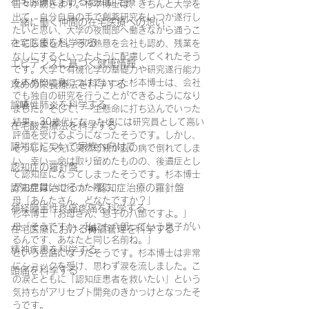
在宅医療における認知症治療
日々が続きます。杉本博士は、きちんと大学を
出て、自分自身の手で創薬研究をいつか遂行し
一緒に働く仲間の在宅医療への想い
たいと思い、大学の夜間部へ働きながら通うこ
在宅医療を科学する
とにしました。その熱意を会社も認め、残業を
なしにするといったように配慮してくれたそう
エビデンスに基づく健康情報
です。大学で有機化学の基礎力や研究遂行能力
を本格的に身につけていった杉本博士は、会社
攻めの栄養療法を科学する
でも独自の研究を行うことができるようになり
誤嚥性肺炎を科学する
ました。そして、一生懸命に打ち込んでいった
結果、30歳代になった頃には研究員として高い
在宅酸素療法を科学する
評価を受けるようになったそうです。しかし、
認知症について家族へ向けて
そうした矢先に
突然母親が脳の病で倒れてしま
い、幸い一命は取り留めたものの、後遺症とし
認知症の羅針盤
て認知症になってしまったそうです。杉本博士
認知症は治せるか～認知症治療の羅針盤
がお見舞いに行った際に、
母「あんたさん、どなたですか？」
神経障害性疼痛疼痛を科学する
杉本博士「お母さん、息子の八郎ですよ。」
母「そうですか、私にも八郎っていう息子がい
在宅医療における褥瘡管理を科学する
るんです、あなたと同じ名前ね。」
精神疾患を科学する
という会話になったそうです。杉本博士は非常
にショックを受け、思わず涙を流しました。こ
頭痛を科学する
の涙とともに「認知症患者を救いたい」という
気持ちがアリセプト開発のきかっけとなったそ
うです。