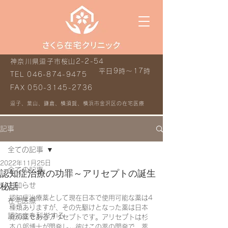
神奈川県逗子市桜山2-2-54
平日9時～17時
TEL
046-874-9475
FAX
050-3145-2736
逗子、葉山、鎌倉、横須賀、横浜市金沢区の在宅医療
記事
全ての記事
2022年11月25日
全ての記事
認知症治療の功罪～アリセプトの誕生
秘話
お知らせ
認知症治療薬として現在日本で使用可能な薬は4
在宅医療
種類ありますが、その先駆けとなった薬は日本
認知症を科学する
発の薬であるアリセプトです。アリセプトは杉
本八郎博士が開発し、彼はこの薬の開発で、薬