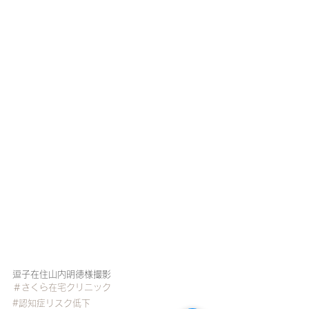
逗子在住山内明徳様撮影
＃さくら在宅クリニック
#認知症リスク低下