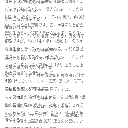
というのが実感です。自身、年齢と認知機能の
パーキンソン病を科学する
ギャップのある方には、個人的によく３つの質
心不全を科学する
問を20年近くしています。それは職業、食の指
栄養管理を科学する
向、そして運動習慣です。福井や静岡など都会
褥瘡を科学する
型の生活でない環境の患者さんを多く見てきた
がん緩和ケア＋がん治療に関する知識を科学
する
印象ですが、やはりよく身体を動かし、健やか
な食生活してバランスよく食べる方は驚くほど
がん緩和ケア医療を科学する
元気な方多い印象です。都会では
ウォーキング
鬱滞性皮膚炎・潰瘍を科学する
されている方も多く見受けますが、こうした運
失禁関連皮膚炎を科学する
動と認知機能の相関について。
慢性難治性疼痛に対する脊髄刺激療法を科学
する
1日1時間のウォーキングで認知症リスク低下す
脊髄刺激療法を科学する
るか否かという研究結果を見てますと。
まず認知症の1次予防において、成人期の身体活
ハイドロリリースを科学する
動の長期的変化の影響は、これまで検討されて
在宅医療におけるエコーを科学する
いませんでした。東北大学で、中年期以降の歩
創傷ケア(スキン テア、褥瘡、下肢潰瘍)を
科学する
行時間の変化と高齢者の認知症との関連につい