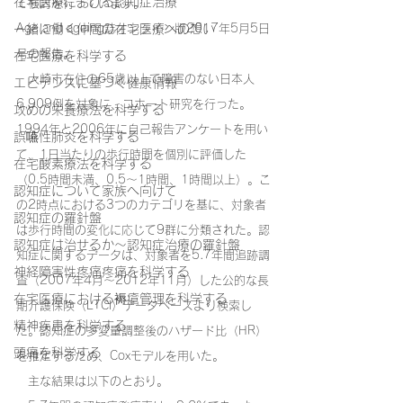
在宅医療における認知症治療
て検討を行っています。
一緒に働く仲間の在宅医療への想い
Age and ageing誌オンライン版2017年5月5日
号の報告。
在宅医療を科学する
　大崎市在住の65歳以上で障害のない日本人
エビデンスに基づく健康情報
6,909例を対象に、コホート研究を行った。
攻めの栄養療法を科学する
1994年と2006年に自己報告アンケートを用い
誤嚥性肺炎を科学する
て、1日当たりの歩行時間を個別に評価した
在宅酸素療法を科学する
（0.5時間未満、0.5～1時間、1時間以上）。こ
認知症について家族へ向けて
の2時点における3つのカテゴリを基に、対象者
認知症の羅針盤
は歩行時間の変化に応じて9群に分類された。認
認知症は治せるか～認知症治療の羅針盤
知症に関するデータは、対象者を5.7年間追跡調
神経障害性疼痛疼痛を科学する
査（2007年4月～2012年11月）した公的な長
在宅医療における褥瘡管理を科学する
期介護保険（LTCI）データベースより検索し
精神疾患を科学する
た。認知症の多変量調整後のハザード比（HR）
頭痛を科学する
を推定するため、Coxモデルを用いた。
　主な結果は以下のとおり。