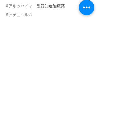
#
アルツハイマー型
認知症治療薬
#
アデュヘルム
#
認知症予防の妙薬
＃逗子
、葉山、横須賀市、鎌倉市、横浜市の在
宅医療
在宅医療
すべて表示
最新記事