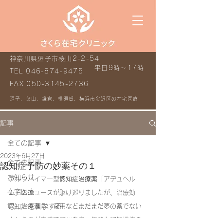
神奈川県逗子市桜山2-2-54
平日9時～17時
TEL
046-874-9475
FAX
050-3145-2736
逗子、葉山、鎌倉、横須賀、横浜市金沢区の在宅医療
記事
全ての記事
2023年6月27日
全ての記事
認知症予防の妙薬その１
お知らせ
アルツハイマー型
認知症治療薬
「アデュヘル
在宅医療
ム」のニュースが駆け巡りましたが、治療効
認知症を科学する
果、治療適応、費用などまだまだ夢の薬でない