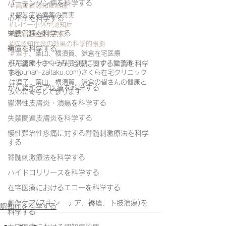
パーキンソン病を科学する
＃高齢者認知症治療
＃認知症治療薬の真実
心不全を科学する
#レビー小体型認知症
栄養管理を科学する
#認知症治療の真実
#抗認知症薬の効果の科学的根拠
褥瘡を科学する
＃逗子
、葉山、横須賀、鎌倉在宅医療
在宅医療 | さくら在宅クリニック | 逗子市 
がん緩和ケア＋がん治療に関する知識を科学
する
(shounan-zaitaku.com)さくら在宅クリニック
は逗子、葉山、横須賀、鎌倉の皆さんの健康と
がん緩和ケア医療を科学する
安心に寄与して参ります
鬱滞性皮膚炎・潰瘍を科学する
失禁関連皮膚炎を科学する
慢性難治性疼痛に対する脊髄刺激療法を科学
する
脊髄刺激療法を科学する
ハイドロリリースを科学する
在宅医療におけるエコーを科学する
創傷ケア(スキン テア、褥瘡、下肢潰瘍)を
認知症を科学する
科学する