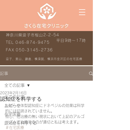
神奈川県逗子市桜山2-2-54
平日9時～17時
TEL
046-874-9475
FAX
050-3145-2736
逗子、葉山、鎌倉、横須賀、横浜市金沢区の在宅医療
記事
全ての記事
2023年2月16日
全ての記事
認知症を科学する
お知らせ
レビー小体型認知症にドネペジルの効果は科学
的には証明されていません。
在宅医療
但し、他治療の無い現状において上記のアルゴ
リズムで治療するのが適切と私は考えます。
認知症を科学する
＃在宅医療