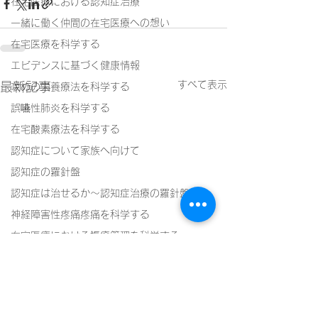
在宅医療における認知症治療
一緒に働く仲間の在宅医療への想い
在宅医療を科学する
エビデンスに基づく健康情報
すべて表示
最新記事
攻めの栄養療法を科学する
誤嚥性肺炎を科学する
在宅酸素療法を科学する
認知症について家族へ向けて
認知症の羅針盤
認知症は治せるか～認知症治療の羅針盤
神経障害性疼痛疼痛を科学する
在宅医療における褥瘡管理を科学する
精神疾患を科学する
頭痛を科学する