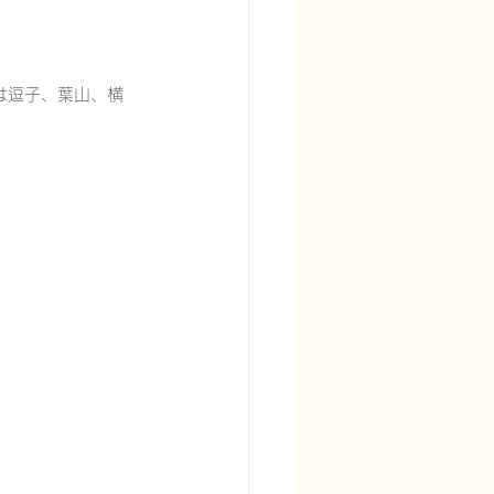
ックは逗子、葉山、横
宅酸素療法を科学する
る
頭痛を科学する