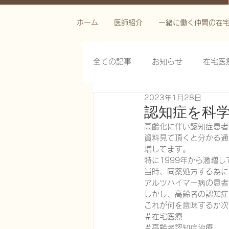
ホーム
医師紹介
一緒に働く仲間の在
全ての記事
お知らせ
在宅医
2023年1月28日
栄養管理を科学する
褥瘡を
認知症を科
高齢化に伴い認知症患者
資料見て頂くと分かる通
がん緩和ケア医療を科学する
増してます。
特に1999年から激増
当時、同薬処方する為に
アルツハイマー病の患者
慢性難治性疼痛に対する脊髄刺激
しかし、高齢者の認知症
これが何を意味するか次
＃在宅医療
在宅医療におけるエコーを科学す
＃高齢者認知症治療