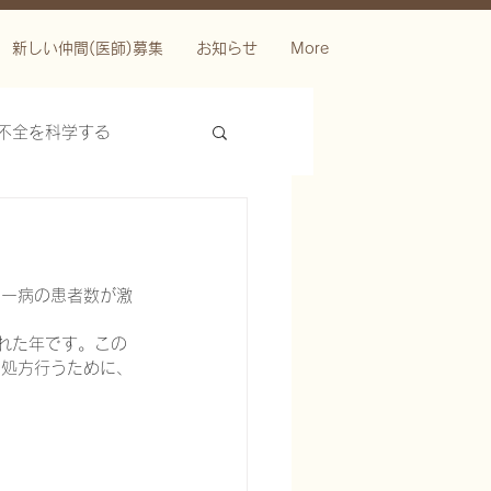
新しい仲間(医師)募集
お知らせ
More
不全を科学する
マー病の患者数が激
れた年です。この
の処方行うために、
ースを科学する