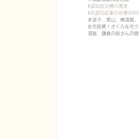
#認知症治療の真実
#抗認知症薬の効果の科
＃逗子、葉山、横須賀、
在宅医療における認知症治療
在宅医療 | さくら在宅クリ
須賀、鎌倉の皆さんの健
エビデンスに基づく健康情報
認知症について家族へ向けて
神経障害性疼痛疼痛を科学する