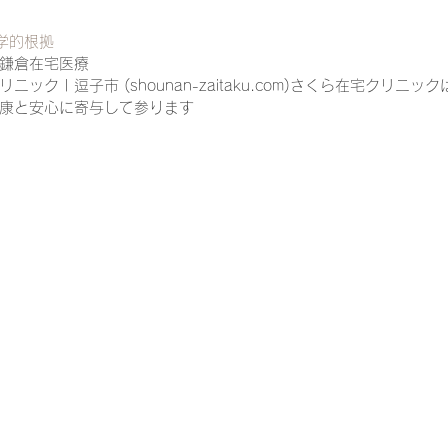
学的根拠
鎌倉在宅医療
一緒に働く仲間の在宅医療への想い
在宅医療を科学する
ニック | 逗子市 (shounan-zaitaku.com)さくら在宅クリニ
康と安心に寄与して参ります
攻めの栄養療法を科学する
誤嚥性肺炎を科学する
在
認知症の羅針盤
認知症は治せるか～認知症治療の羅針盤
在宅医療における褥瘡管理を科学する
精神疾患を科学す