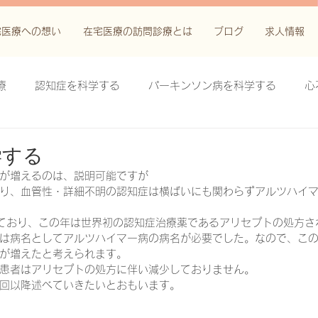
宅医療への想い
在宅医療の訪問診療とは
ブログ
求人情報
療
認知症を科学する
パーキンソン病を科学する
心
科学する
がん緩和ケア＋がん治療に関する知識を科学する
学する
が増えるのは、説明可能ですが
り、血管性・詳細不明の認知症は横ばいにも関わらずアルツハイ
鬱滞性皮膚炎・潰瘍を科学する
失禁関連皮膚炎を科学する
しており、この年は世界初の認知症治療薬であるアリセプトの処方さ
は病名としてアルツハイマー病の病名が必要でした。なので、こ
が増えたと考えられます。
療法を科学する
脊髄刺激療法を科学する
ハイドロリリ
患者はアリセプトの処方に伴い減少しておりません。
回以降述べていきたいとおもいます。
る
創傷ケア(スキン テア、褥瘡、下肢潰瘍)を科学する