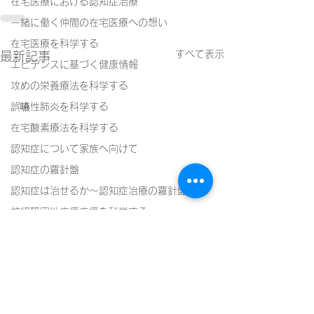
在宅医療における認知症治療
一緒に働く仲間の在宅医療への想い
在宅医療を科学する
すべて表示
最新記事
エビデンスに基づく健康情報
攻めの栄養療法を科学する
誤嚥性肺炎を科学する
在宅酸素療法を科学する
認知症について家族へ向けて
認知症の羅針盤
認知症は治せるか～認知症治療の羅針盤
神経障害性疼痛疼痛を科学する
在宅医療における褥瘡管理を科学する
精神疾患を科学する
頭痛を科学する
認知症の中核症