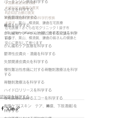
パーキンソン病を科学する
＃高齢者認知症治療
＃認知症治療薬の真実
心不全を科学する
#認知症治療の真実
栄養管理を科学する
#抗認知症薬の効果の科学的根拠
＃逗子
、葉山、横須賀、鎌倉在宅医療
褥瘡を科学する
在宅医療 | さくら在宅クリニック | 逗子市 
(shounan-zaitaku.com)さくら在宅クリニック
がん緩和ケア＋がん治療に関する知識を科学
する
は逗子、葉山、横須賀、鎌倉の皆さんの健康と
安心に寄与して参ります
がん緩和ケア医療を科学する
鬱滞性皮膚炎・潰瘍を科学する
失禁関連皮膚炎を科学する
慢性難治性疼痛に対する脊髄刺激療法を科学
する
脊髄刺激療法を科学する
ハイドロリリースを科学する
認知症を科学する
在宅医療におけるエコーを科学する
創傷ケア(スキン テア、褥瘡、下肢潰瘍)を
科学する