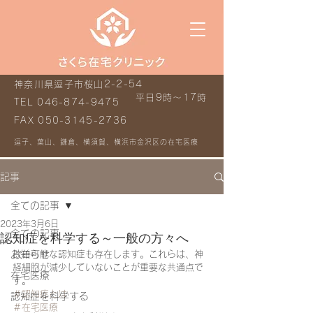
神奈川県逗子市桜山2-2-54
平日9時～17時
TEL
046-874-9475
FAX
050-3145-2736
逗子、葉山、鎌倉、横須賀、横浜市金沢区の在宅医療
記事
全ての記事
2023年3月6日
全ての記事
認知症を科学する～一般の方々へ
お知らせ
改善可能な認知症も存在します。これらは、神
経細胞が減少していないことが重要な共通点で
在宅医療
す。
＃認知症とは
認知症を科学する
＃在宅医療