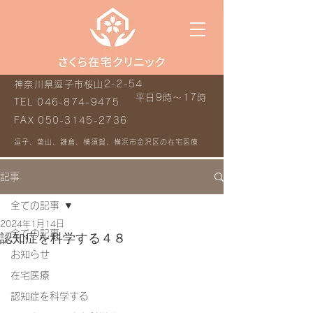
神奈川県逗子市桜山2-2-54
平日9時～17時
TEL
046-874-9475
FAX
050-3145-2736
逗子、葉山、鎌倉、横須賀、横浜市金沢区の在宅医療
記事
全ての記事
2024年1月14日
全ての記事
認知症を科学する４８
お知らせ
在宅医療
認知症を科学する