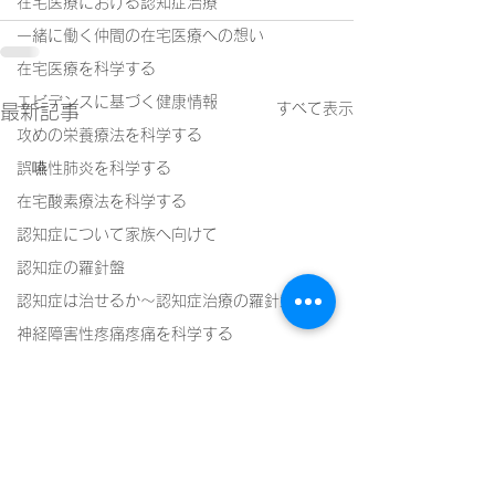
在宅医療における認知症治療
一緒に働く仲間の在宅医療への想い
在宅医療を科学する
エビデンスに基づく健康情報
すべて表示
最新記事
攻めの栄養療法を科学する
誤嚥性肺炎を科学する
在宅酸素療法を科学する
認知症について家族へ向けて
認知症の羅針盤
認知症は治せるか～認知症治療の羅針盤
神経障害性疼痛疼痛を科学する
在宅医療における褥瘡管理を科学する
精神疾患を科学する
頭痛を科学する
認知症の中核症