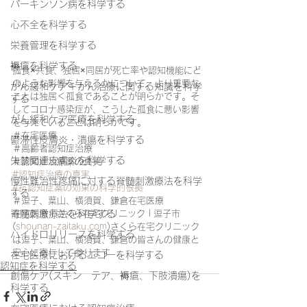
パーキンソン病を科学する
心不全を科学する
栄養管理を科学する
褥瘡を科学する
孤食×共食、独居×同居が死亡率や認知機能にど
のような影響を与えるかについて、より重要な
がん緩和ケア＋がん治療に関する知識を科学
ことは独居＜孤食であることが明らかです。そ
する
してコロナ感染症が、こうした孤食に悪い影響
がん緩和ケア医療を科学する
を与えていることは明らかです。
＃在宅医療
鬱滞性皮膚炎・潰瘍を科学する
＃高齢者認知症治療
失禁関連皮膚炎を科学する
＃認知症治療薬の真実
#認知症治療の真実
慢性難治性疼痛に対する脊髄刺激療法を科学
#抗認知症薬の効果の科学的根拠
する
＃逗子、葉山、横須賀、鎌倉在宅医療
在宅医療 | さくら在宅クリニック | 逗子市 
脊髄刺激療法を科学する
(
shounan-zaitaku.com
)さくら在宅クリニック
ハイドロリリースを科学する
は逗子、葉山、横須賀、鎌倉の皆さんの健康と
安心に寄与して参ります
在宅医療におけるエコーを科学する
認知症を科学する
創傷ケア(スキン テア、褥瘡、下肢潰瘍)を
科学する