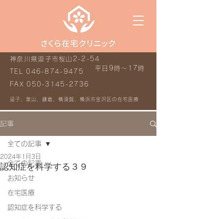
神奈川県逗子市桜山2-2-54
平日9時～17時
TEL
046-874-9475
FAX
050-3145-2736
逗子、葉山、鎌倉、横須賀、横浜市金沢区の在宅医療
記事
全ての記事
2024年1月3日
全ての記事
認知症を科学する３９
お知らせ
在宅医療
認知症を科学する