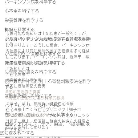
パーキンソン病を科学する
心不全を科学する
栄養管理を科学する
褥瘡を科学する
改善可能な認知症は上記疾患が一般的ですが、
がん緩和ケア＋がん治療に関する知識を科学
自身はパーキンソン病との関連を最近多く経験
する
しております。こうした場合、パーキンソン病
の治療により認知機能改善する症例を多く経験
がん緩和ケア医療を科学する
しております。パーキンソン病は、近年単一疾
患の概念が変化しております。
鬱滞性皮膚炎・潰瘍を科学する
＃認知症とは
失禁関連皮膚炎を科学する
＃在宅医療
＃高齢者認知症治療
慢性難治性疼痛に対する脊髄刺激療法を科学
＃認知症治療薬の真実
する
#認知症治療の真実
脊髄刺激療法を科学する
#抗認知症薬の効果の科学的根拠
＃逗子、葉山、横須賀、鎌倉在宅医療
ハイドロリリースを科学する
在宅医療 | さくら在宅クリニック | 逗子市 
在宅医療におけるエコーを科学する
(
shounan-zaitaku.com
)さくら在宅クリニック
は逗子、葉山、横須賀、鎌倉の皆さんの健康と
創傷ケア(スキン テア、褥瘡、下肢潰瘍)を
安心に寄与して参ります
科学する
認知症を科学する